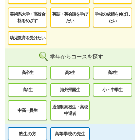
美術系大学・高校合
英語・英会話を学び
学校の成績を伸ばし
格をめざす
たい
たい
幼児教育を受けたい
学年からコースを探す
高卒生
高3生
高2生
高1生
海外帰国生
小・中学生
通信制高校生・高校
中高一貫生
中退者
塾生の方
高等学校の先生