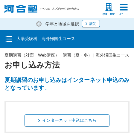
帰国生入試説明会・個別相談会
塾生の方
高等学校の先生
校舎・教室
メニュー
学年と地域を選択
設定
合格体験談・講師アドバイス
大学受験科 海外帰国生コース
合格実績
夏期講習（対面・Web講座） | 講習（夏・冬） | 海外帰国生コース
お申し込み方法
夏期講習のお申し込みはインターネット申込のみ
となっています。
インターネット申込はこちら