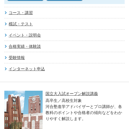
コース・講習
模試・テスト
イベント・説明会
合格実績・体験談
受験情報
インターネット申込
国立大入試オープン解説講義
高卒生／高校生対象
河合塾進学アドバイザーとプロ講師が、各
教科のポイントや合格者の傾向などをわか
りやすく解説します。