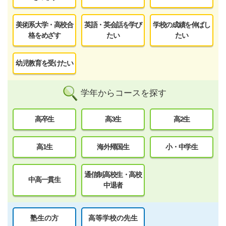
美術系大学・高校合
英語・英会話を学び
学校の成績を伸ばし
格をめざす
たい
たい
幼児教育を受けたい
学年からコースを探す
高卒生
高3生
高2生
高1生
海外帰国生
小・中学生
通信制高校生・高校
中高一貫生
中退者
塾生の方
高等学校の先生