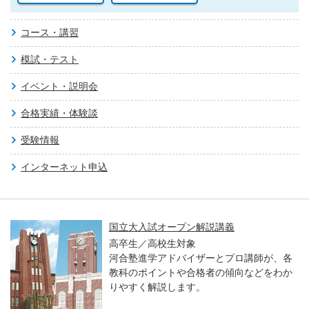
コース・講習
模試・テスト
イベント・説明会
合格実績・体験談
受験情報
インターネット申込
国立大入試オープン解説講義
高卒生／高校生対象
河合塾進学アドバイザーとプロ講師が、各
教科のポイントや合格者の傾向などをわか
りやすく解説します。