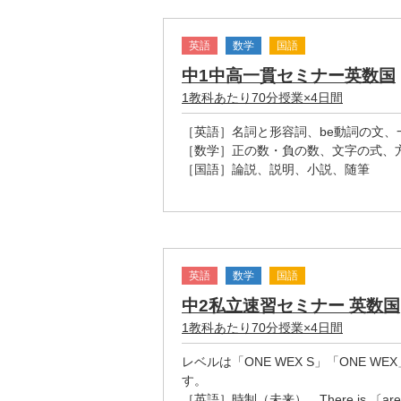
英語
数学
国語
中1中高一貫セミナー英数国
1教科あたり70分授業×4日間
［英語］名詞と形容詞、be動詞の文、
［数学］正の数・負の数、文字の式、
［国語］論説、説明、小説、随筆
英語
数学
国語
中2私立速習セミナー 英数国
1教科あたり70分授業×4日間
レベルは「ONE WEX S」「ONE 
す。
［英語］時制（未来）、There is 〔