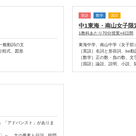
英語
数学
国語
中1東海・南山女子限
1教科あたり70分授業×4日間
一般動詞の文
東海中学、南山中学（女子部
方程式、図形
［英語］名詞と形容詞、be動
［数学］正の数・負の数、文
［国語］論説、説明、小説、
WEX」「アドバンスト」がありま
are〕～.、文の要素と品詞、疑問