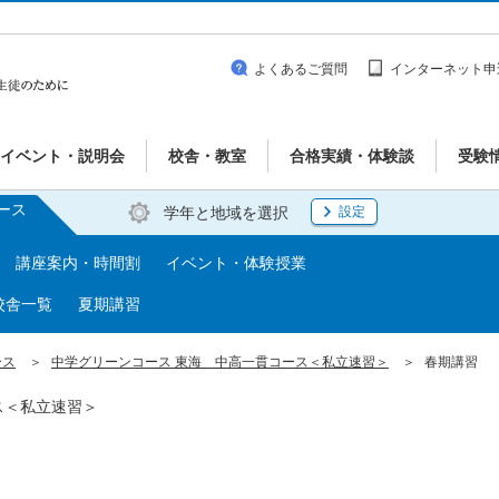
よくあるご質問
インターネット申
イベント・説明会
校舎・教室
合格実績・体験談
受験
ース
学年と地域を選択
設定
講座案内・時間割
イベント・体験授業
校舎一覧
夏期講習
ース
中学グリーンコース 東海 中高一貫コース＜私立速習＞
春期講習
ス＜私立速習＞