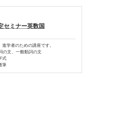
定セミナー英数国
）進学者のための講座です。
詞の文、一般動詞の文
字式
随筆