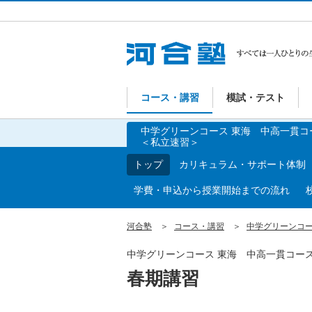
コース・講習
模試・テスト
中学グリーンコース 東海 中高一貫コ
＜私立速習＞
トップ
カリキュラム・サポート体制
学費・申込から授業開始までの流れ
河合塾
コース・講習
中学グリーンコ
中学グリーンコース 東海 中高一貫コー
春期講習