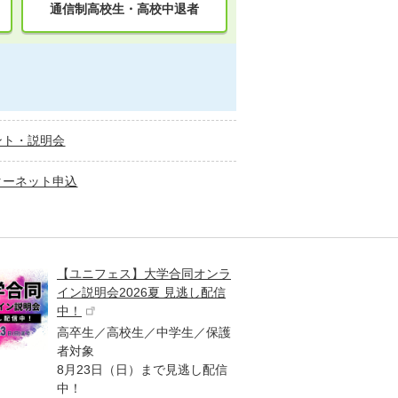
通信制高校生・高校中退者
ント・説明会
ターネット申込
【ユニフェス】大学合同オンラ
大学受
イン説明会2026夏 見逃し配信
ント
中！
高校生
高卒生／高校生／中学生／保護
「栄冠
者対象
報が満
8月23日（日）まで見逃し配信
題集を
中！
す！