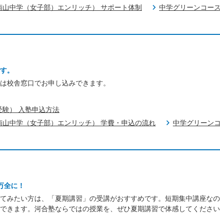
南山中学（女子部）エンリッチ） サポート体制
中学グリーンコース
す。
は校舎窓口でお申し込みできます。
受験） 入塾申込方法
南山中学（女子部）エンリッチ） 学費・申込の流れ
中学グリーンコ
万全に！
てみたい方は、「夏期講習」の受講がおすすめです。短期集中講座なの
できます。河合塾ならではの授業を、ぜひ夏期講習で体感してください