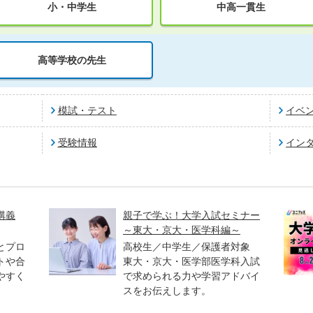
小・中学生
中高一貫生
高等学校の先生
模試・テスト
イベ
受験情報
イン
講義
親子で学ぶ！大学入試セミナー
～東大・京大・医学科編～
とプロ
高校生／中学生／保護者対象
トや合
東大・京大・医学部医学科入試
やすく
で求められる力や学習アドバイ
スをお伝えします。