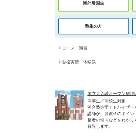
海外帰国生
塾生の方
コース・講習
合格実績・体験談
高一貫校 中学生テスト
国立大入試オープン解説
貫校の中3生対象
高卒生／高校生対象
模のテストを受験して、
河合塾進学アドバイザー
実力と伸ばすべき力を知
講師が、各教科のポイン
格者の傾向などをわかり
解説します。