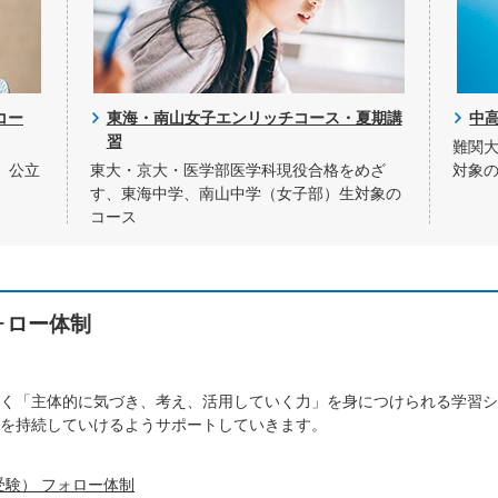
コー
東海・南山女子エンリッチコース・夏期講
中
習
難関
、公立
東大・京大・医学部医学科現役合格をめざ
対象
す、東海中学、南山中学（女子部）生対象の
コース
ォロー体制
く「主体的に気づき、考え、活用していく力」を身につけられる学習シ
を持続していけるようサポートしていきます。
受験） フォロー体制