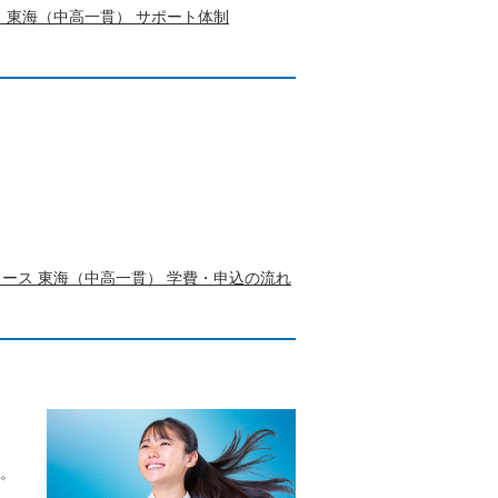
 東海（中高一貫） サポート体制
ース 東海（中高一貫） 学費・申込の流れ
。