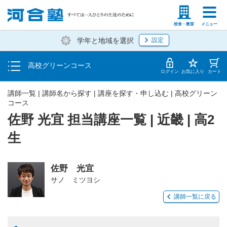
学費の仕組み・支払方法
塾生の方
高等学校の先生
校舎・教室
メニュー
学年と地域を選択
設定
受講開始までの流れ
高校グリーンコース
校舎・教室一覧
ログイン
お気に入り
カート
講師一覧 | 講師名から探す | 講座を探す・申し込む | 高校グリーン
コース
佐野 光宜 担当講座一覧 | 近畿 | 高2
生
佐野 光宜
サノ ミツヨシ
講師一覧に戻る