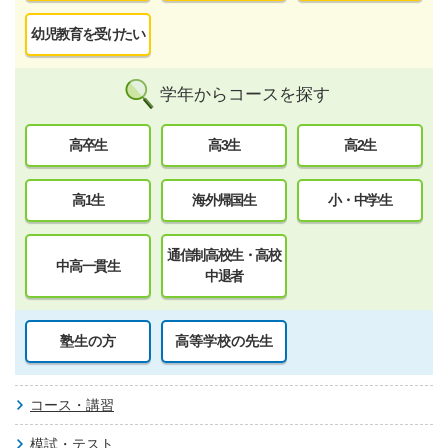
幼児教育を受けたい
学年からコースを探す
高卒生
高3生
高2生
高1生
海外帰国生
小・中学生
通信制高校生・高校
中高一貫生
中退者
塾生の方
高等学校の先生
コース・講習
模試・テスト