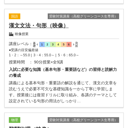
受験対策講座（高校グリーンコース生専用）
国語
漢文文法・句形（映像）
映像授業
講座レベル
：
●受講の目安偏差値
1・2：～55.0 |
3・4：55.0～ |
5・6：65.0～
授業時間
： 90分授業×全9講
入試に必要な知識（基本句形・重要語など）の習得と読解力
の養成
講義による基本句形・重要語の解説を通じて、漢文の文章を
読むうえで必要不可欠な基礎知識を一から丁寧に学習しま
す。授業後には復習ドリルに取り組み、各講のテーマとして
設定されている句形の用法がしっかり…
受験対策講座（高校グリーンコース生専用）
物理