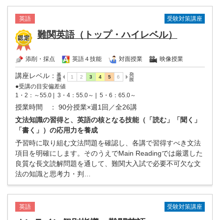
受験対策講座
英語
難関英語（トップ・ハイレベル）
添削・採点
英語４技能
対面授業
映像授業
講座レベル
：
●受講の目安偏差値
1・2：～55.0 |
3・4：55.0～ |
5・6：65.0～
授業時間
： 90分授業×週1回／全26講
文法知識の習得と、英語の核となる技能（「読む」「聞く」
「書く」）の応用力を養成
予習時に取り組む文法問題を確認し、各講で習得すべき文法
項目を明確にします。そのうえでMain Readingでは厳選した
良質な長文読解問題を通して、難関大入試で必要不可欠な文
法の知識と思考力・判…
受験対策講座
英語