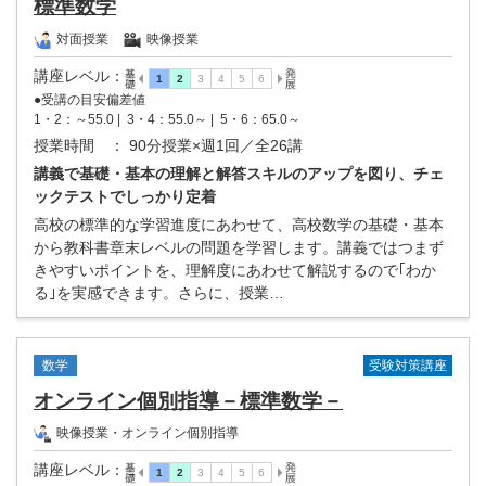
標準数学
対面授業
映像授業
講座レベル
：
●受講の目安偏差値
1・2：～55.0 |
3・4：55.0～ |
5・6：65.0～
授業時間
： 90分授業×週1回／全26講
講義で基礎・基本の理解と解答スキルのアップを図り、チェ
ックテストでしっかり定着
高校の標準的な学習進度にあわせて、高校数学の基礎・基本
から教科書章末レベルの問題を学習します。講義ではつまず
きやすいポイントを、理解度にあわせて解説するので｢わか
る｣を実感できます。さらに、授業…
受験対策講座
数学
オンライン個別指導－標準数学－
映像授業・オンライン個別指導
講座レベル
：