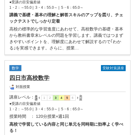
●受講の目安偏差値
1・2：～55.0 |
3・4：55.0～ |
5・6：65.0～
講義で基礎・基本の理解と解答スキルのアップを図り、チェ
ックテストでしっかり定着
高校の標準的な学習進度にあわせて、高校数学の基礎・基本
から教科書章末レベルの問題を学習します。講義ではつまず
きやすいポイントを、理解度にあわせて解説するので｢わか
る｣を実感できます。さらに、授業…
受験対策講座
数学
四日市高校数学
対面授業
講座レベル
：
●受講の目安偏差値
1・2：～55.0 |
3・4：55.0～ |
5・6：65.0～
授業時間
： 120分授業×週1回
高校で学習している内容と同じ単元を同時期に効率よく学べ
る！