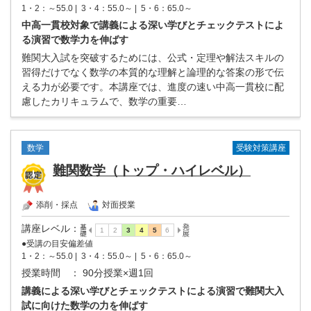
1・2：～55.0 |
3・4：55.0～ |
5・6：65.0～
中高一貫校対象で講義による深い学びとチェックテストによ
る演習で数学力を伸ばす
難関大入試を突破するためには、公式・定理や解法スキルの
習得だけでなく数学の本質的な理解と論理的な答案の形で伝
える力が必要です。本講座では、進度の速い中高一貫校に配
慮したカリキュラムで、数学の重要…
受験対策講座
数学
難関数学（トップ・ハイレベル）
添削・採点
対面授業
講座レベル
：
●受講の目安偏差値
1・2：～55.0 |
3・4：55.0～ |
5・6：65.0～
授業時間
： 90分授業×週1回
講義による深い学びとチェックテストによる演習で難関大入
試に向けた数学の力を伸ばす