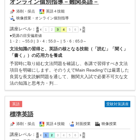
オンライン個別指導－難関英語－
添削・採点
英語４技能
映像授業・オンライン個別指導
講座レベル
：
●受講の目安偏差値
1・2：～55.0 |
3・4：55.0～ |
5・6：65.0～
文法知識の習得と、英語の核となる技能（「読む」「聞く」
「書く」）の応用力を養成
予習時に取り組む文法問題を確認し、各講で習得すべき文法
項目を明確にします。そのうえでMain Readingでは厳選した
良質な長文読解問題を通して、難関大入試で必要不可欠な文
法の知識と思考力・判…
受験対策講座
英語
標準英語
添削・採点
英語４技能
対面授業
映像授業
講座レベル
：