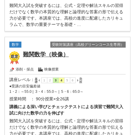
難関大入試を突破するには、公式・定理や解法スキルの習得
だけでなく数学の本質的な理解と論理的な答案の形で伝える
力が必要です。本講座では、高校の進度に配慮したカリキュ
ラムで、数学の重要テーマを基礎・…
受験対策講座（高校グリーンコース生専用）
数学
難関数学（映像）
添削・採点
映像授業
講座レベル
：
●受講の目安偏差値
1・2：～55.0 |
3・4：55.0～ |
5・6：65.0～
授業時間
： 90分授業×全26講
講義による深い学びとチェックテストによる演習で難関大入
試に向けた数学の力を伸ばす
難関大入試を突破するには、公式・定理や解法スキルの習得
だけでなく数学の本質的な理解と論理的な答案の形で伝える
力が必要です。本講座では、高校の進度に配慮したカリキュ