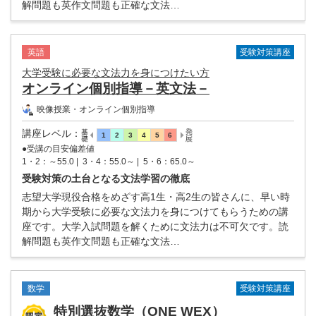
解問題も英作文問題も正確な文法…
受験対策講座
英語
大学受験に必要な文法力を身につけたい方
オンライン個別指導－英文法－
映像授業・オンライン個別指導
講座レベル
：
●受講の目安偏差値
1・2：～55.0 |
3・4：55.0～ |
5・6：65.0～
受験対策の土台となる文法学習の徹底
志望大学現役合格をめざす高1生・高2生の皆さんに、早い時
期から大学受験に必要な文法力を身につけてもらうための講
座です。大学入試問題を解くために文法力は不可欠です。読
解問題も英作文問題も正確な文法…
受験対策講座
数学
特別選抜数学（ONE WEX）