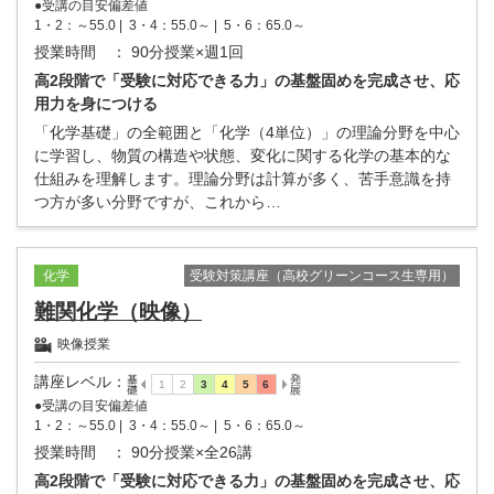
●受講の目安偏差値
1・2：～55.0 |
3・4：55.0～ |
5・6：65.0～
授業時間
： 90分授業×週1回
高2段階で「受験に対応できる力」の基盤固めを完成させ、応
用力を身につける
「化学基礎」の全範囲と「化学（4単位）」の理論分野を中心
に学習し、物質の構造や状態、変化に関する化学の基本的な
仕組みを理解します。理論分野は計算が多く、苦手意識を持
つ方が多い分野ですが、これから…
受験対策講座（高校グリーンコース生専用）
化学
難関化学（映像）
映像授業
講座レベル
：
●受講の目安偏差値
1・2：～55.0 |
3・4：55.0～ |
5・6：65.0～
授業時間
： 90分授業×全26講
高2段階で「受験に対応できる力」の基盤固めを完成させ、応