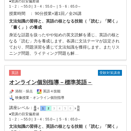
●受講の目安偏差値
1・2：～55.0 |
3・4：55.0～ |
5・6：65.0～
授業時間
： 90分授業×週1回／全26講
文法知識の習得と、英語の核となる技能（「読む」「聞く」
「書く」）の養成
身近な話題を扱ったやや短めの英文読解を通じ、英語の核と
なる「読む」力を養成します。各講に文法テーマが設定され
ており、問題演習を通じて文法知識を獲得します。またリス
ニング問題、ライティング問題も解…
受験対策講座
英語
オンライン個別指導－標準英語－
添削・採点
英語４技能
映像授業・オンライン個別指導
講座レベル
：
●受講の目安偏差値
1・2：～55.0 |
3・4：55.0～ |
5・6：65.0～
文法知識の習得と、英語の核となる技能（「読む」「聞く」