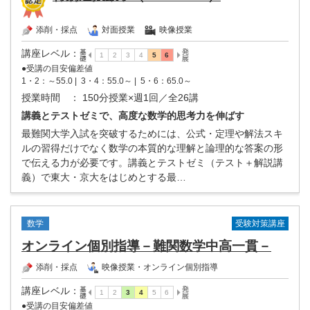
添削・採点
対面授業
映像授業
講座レベル
：
●受講の目安偏差値
1・2：～55.0 |
3・4：55.0～ |
5・6：65.0～
授業時間
： 150分授業×週1回／全26講
講義とテストゼミで、高度な数学的思考力を伸ばす
最難関大学入試を突破するためには、公式・定理や解法スキ
ルの習得だけでなく数学の本質的な理解と論理的な答案の形
で伝える力が必要です。講義とテストゼミ（テスト＋解説講
義）で東大・京大をはじめとする最…
受験対策講座
数学
オンライン個別指導－難関数学中高一貫－
添削・採点
映像授業・オンライン個別指導
講座レベル
：
●受講の目安偏差値