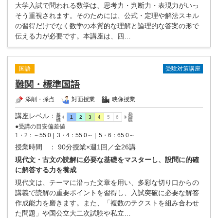
大学入試で問われる数学は、思考力・判断力・表現力がいっ
そう重視されます。そのためには、公式・定理や解法スキル
の習得だけでなく数学の本質的な理解と論理的な答案の形で
伝える力が必要です。本講座は、四…
受験対策講座
国語
難関・標準国語
添削・採点
対面授業
映像授業
講座レベル
：
●受講の目安偏差値
1・2：～55.0 |
3・4：55.0～ |
5・6：65.0～
授業時間
： 90分授業×週1回／全26講
現代文・古文の読解に必要な基礎をマスターし、設問に的確
に解答する力を養成
現代文は、テーマに沿った文章を用い、多彩な切り口からの
講義で読解の重要ポイントを習得し、入試突破に必要な解答
作成能力を磨きます。また、「複数のテクストを組み合わせ
た問題」や国公立大二次試験や私立…