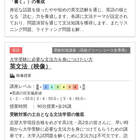
「書く」）の養成
身近な話題を扱ったやや短めの英文読解を通じ、英語の核と
なる「読む」力を養成します。各講に文法テーマが設定され
ており、問題演習を通じて文法知識を獲得します。またリス
ニング問題、ライティング問題も解…
受験対策講座（高校グリーンコース生専用）
英語
大学受験に必要な文法力を身につけたい方
英文法（映像）
映像授業
講座レベル
：
●受講の目安偏差値
1・2：～55.0 |
3・4：55.0～ |
5・6：65.0～
授業時間
： 90分授業×全26講
受験対策の土台となる文法学習の徹底
志望大学現役合格をめざす高1生・高2生の皆さんに、早い時
期から大学受験に必要な文法力を身につけてもらうための講
座です。大学入試問題を解くために文法力は不可欠です。読