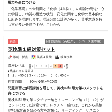
用力を身につける
「化学基礎」の全範囲と「化学（4単位）」の理論分野を中心
に学習し、物質の構造や状態、変化に関する化学の基本的な
仕組みを理解します。理論分野は計算が多く、苦手意識を持
つ方が多い分野ですが、これから…
目的別講座（高校グリーンコース生専用）
英語
英検準１級対策セット
添削・採点
英語４技能
映像授業
講座レベル
：
●受講の目安偏差値
1・2：～55.0 |
3・4：55.0～ |
5・6：65.0～
授業時間
： 90分授業×全20講
問題演習と解説講義を通して、英検®準1級対策のメソッドを
身につける
英検®準1級対策レクチャー編とトレーニング編（1）（2）が
セットになった講座です。レクチャー編では、これから英検
®準1級対策を始める方を対象に、リーディング、リスニン