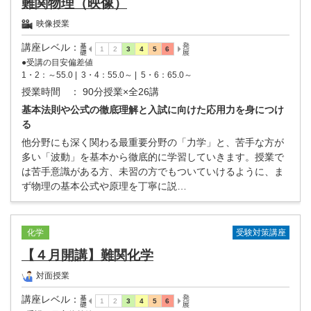
難関物理（映像）
映像授業
講座レベル
：
●受講の目安偏差値
1・2：～55.0 |
3・4：55.0～ |
5・6：65.0～
授業時間
： 90分授業×全26講
基本法則や公式の徹底理解と入試に向けた応用力を身につけ
る
他分野にも深く関わる最重要分野の「力学」と、苦手な方が
多い「波動」を基本から徹底的に学習していきます。授業で
は苦手意識がある方、未習の方でもついていけるように、ま
ず物理の基本公式や原理を丁寧に説…
受験対策講座
化学
【４月開講】難関化学
対面授業
講座レベル
：