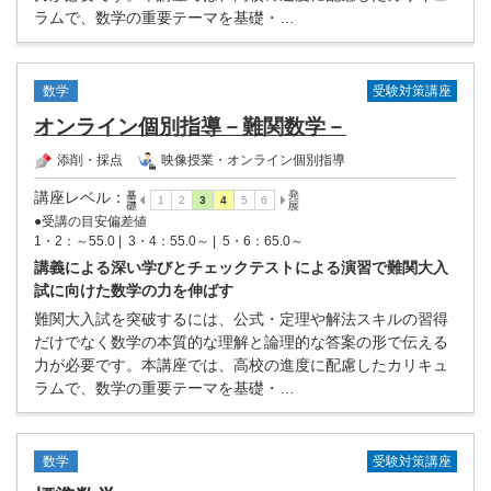
ラムで、数学の重要テーマを基礎・…
受験対策講座
数学
オンライン個別指導－難関数学－
添削・採点
映像授業・オンライン個別指導
講座レベル
：
●受講の目安偏差値
1・2：～55.0 |
3・4：55.0～ |
5・6：65.0～
講義による深い学びとチェックテストによる演習で難関大入
試に向けた数学の力を伸ばす
難関大入試を突破するには、公式・定理や解法スキルの習得
だけでなく数学の本質的な理解と論理的な答案の形で伝える
力が必要です。本講座では、高校の進度に配慮したカリキュ
ラムで、数学の重要テーマを基礎・…
受験対策講座
数学