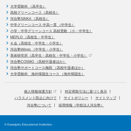
大学受験科 （高卒生）
高校グリーンコース（高校生）
河合塾SINKA （高校生）
中学グリーンコース 中高一貫 （中学生）
小学・中学グリーンコース 高校受験 （小・中学生）
MEPLO （高校生・中学生）
Ｋ会（高校生・中学生・小学生）
河合塾Wings （中学生・小学生）
美術研究所（高卒生・高校生・中学生・小学生）
河合塾COSMO （高校中退者ほか）
河合塾サポートコース梅田 （高校中退者ほか）
大学受験科 海外帰国生コース （海外帰国生）
個人情報保護方針
特定商取引法に基づく表示
ハラスメント防止に向けて
サイトポリシー
サイトマップ
河合塾について
採用情報（学校法人河合塾）
© Kawaijuku Educational Institution.