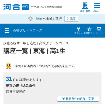
学費の仕組み・支払方法
塾生の方
高等学校の先生
校舎・教室
メニュー
学年と地域を選択
設定
受講開始までの流れ
高校グリーンコース
校舎・教室一覧
ログイン
お気に入り
カート
講座を探す・申し込む | 高校グリーンコース
講座一覧 | 東海 | 高1生
31
件の講座があります。
現在の絞り込み条件
四日市現役館
検索条件の追加・変更