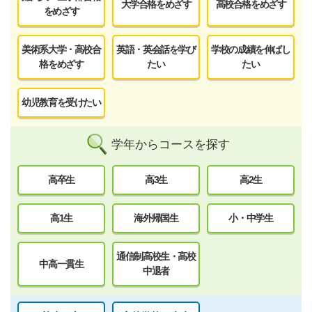
大学合格をめざす
高校合格をめざす
をめざす
美術系大学・高校合
英語・英会話を学び
学校の成績を伸ばし
格をめざす
たい
たい
幼児教育を受けたい
学年からコースを探す
高卒生
高3生
高2生
高1生
海外帰国生
小・中学生
通信制高校生・高校
中高一貫生
中退者