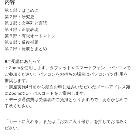
内容
第１部：はじめに
第２部：研究史
第３部：文字列と言語
第４部：正規表現
第５部：有限オートマトン
第６部：反復補題
第７部：発展とまとめ
■ご受講にあたって
・Zoomを使用します。タブレットやスマートフォン、パソコンで
ご参加ください。パソコンをお持ちの場合はパソコンでの利用を
推奨します。
・講座実施4日前から順次お申し込みいただいたメールアドレス宛
にZoomのID・パスコードをご案内します。
・データ通信費は受講者のご負担となりますので、あらかじめご
了承ください。
「カートに入れる」または「お気に入り保存」を押してお進みく
ださい。