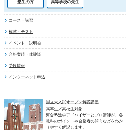
塾生の方
高等学校の先生
コース・講習
模試・テスト
イベント・説明会
合格実績・体験談
受験情報
インターネット申込
国立大入試オープン解説講義
高卒生／高校生対象
河合塾進学アドバイザーとプロ講師が、各
教科のポイントや合格者の傾向などをわか
りやすく解説します。