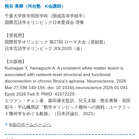
熊谷 勇輝（河合塾 K会講師）
千葉大学医学部医学科（開成高等学校卒）
国際言語学オリンピック日本委員会 理事
【受賞歴】
国際哲学オリンピック 第27回 ローマ大会（奨励賞）
日本言語学オリンピック JOL2020（金）
【出版物】
Kumagae Y, Yamaguchi A. A consistent white-matter lesion is
associated with network-level structural and functional
disconnection in chronic Broca's aphasia. Neuroscience. 2026
Mar 27;598:140-156. doi: 10.1016/j.neuroscience.2026.01.041.
Epub 2026 Feb 9. PMID: 41672229.
エヴァン・チェン著、森田康夫監訳、兒玉太陽・熊谷勇輝・宿田
彩斗・平山楓馬訳『数学オリンピック幾何への挑戦：ユークリッ
ド幾何学をめぐる船旅』（日本評論社、2023）
K会のホームページへ