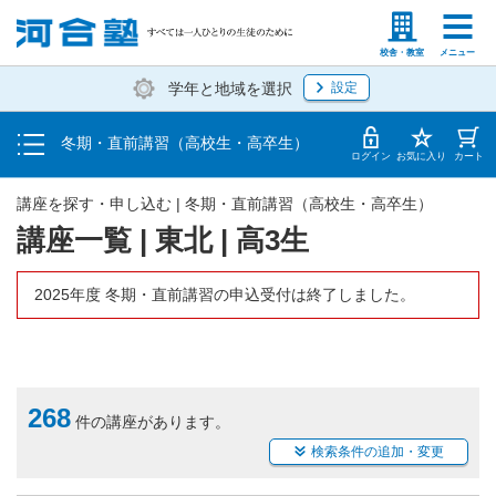
受講料・お申し込み方法
塾生の方
高等学校の先生
校舎・教室
メニュー
学年と地域を選択
設定
受講開始までの流れ
冬期・直前講習（高校生・高卒生）
校舎一覧
ログイン
お気に入り
カート
講座を探す・申し込む | 冬期・直前講習（高校生・高卒生）
講座一覧 | 東北 | 高3生
2025年度 冬期・直前講習の申込受付は終了しました。
268
件の講座があります。
検索条件の追加・変更