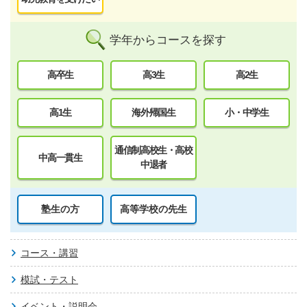
学年からコースを探す
高卒生
高3生
高2生
高1生
海外帰国生
小・中学生
通信制高校生・高校
中高一貫生
中退者
塾生の方
高等学校の先生
コース・講習
模試・テスト
イベント・説明会