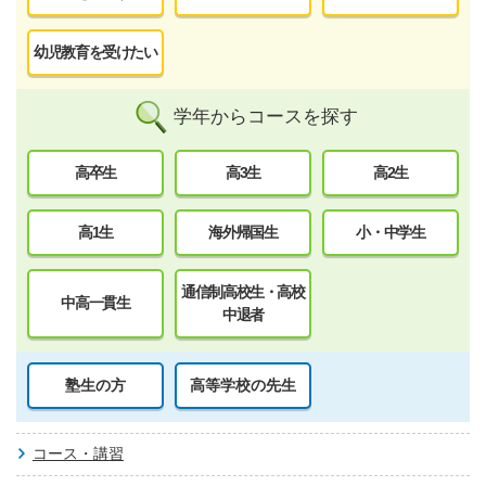
幼児教育を受けたい
学年からコースを探す
高卒生
高3生
高2生
高1生
海外帰国生
小・中学生
通信制高校生・高校
中高一貫生
中退者
塾生の方
高等学校の先生
コース・講習