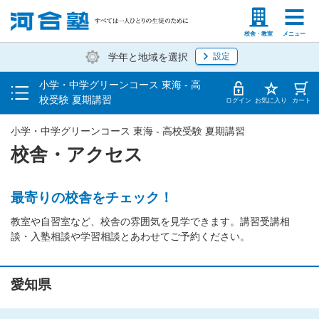
受講認定取得方法
塾生の方
高等学校の先生
校舎・教室
メニュー
学年と地域を選択
設定
校舎・アクセス
小学・中学グリーンコース 東海 - 高
夏期講習デジタルカタログ
校受験 夏期講習
ログイン
お気に入り
カート
小学・中学グリーンコース 東海 - 高校受験 夏期講習
校舎・アクセス
最寄りの校舎をチェック！
教室や自習室など、校舎の雰囲気を見学できます。講習受講相
談・入塾相談や学習相談とあわせてご予約ください。
愛知県