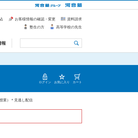
込
お客様情報の確認・変更
資料請求
塾生の方
高等学校の先生
情報
ログイン
お気に入り
カート
授業）＊見逃し配信