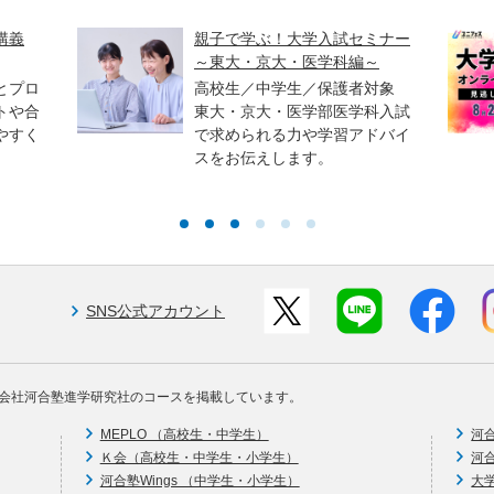
講義
親子で学ぶ！大学入試セミナー
～東大・京大・医学科編～
とプロ
高校生／中学生／保護者対象
トや合
東大・京大・医学部医学科入試
やすく
で求められる力や学習アドバイ
スをお伝えします。
SNS公式アカウント
会社河合塾進学研究社のコースを掲載しています。
MEPLO （高校生・中学生）
河
Ｋ会（高校生・中学生・小学生）
河
河合塾Wings （中学生・小学生）
大