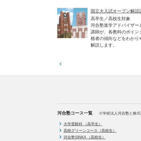
高一貫校 中学生テスト
国立大入試オープン解説
貫校の中3生対象
高卒生／高校生対象
模のテストを受験して、
河合塾進学アドバイザー
実力と伸ばすべき力を知
講師が、各教科のポイン
格者の傾向などをわかり
解説します。
河合塾コース一覧
※学校法人河合塾と株式
大学受験科 （高卒生）
高校グリーンコース（高校生）
河合塾SINKA （高校生）