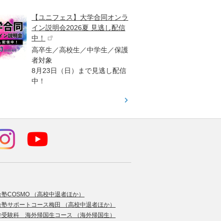
【ユニフェス】大学合同オンラ
大学受
イン説明会2026夏 見逃し配信
ント
中！
高校生
高卒生／高校生／中学生／保護
「栄冠
者対象
報が満
8月23日（日）まで見逃し配信
題集を
中！
す！
合塾COSMO （高校中退者ほか）
合塾サポートコース梅田 （高校中退者ほか）
学受験科 海外帰国生コース （海外帰国生）