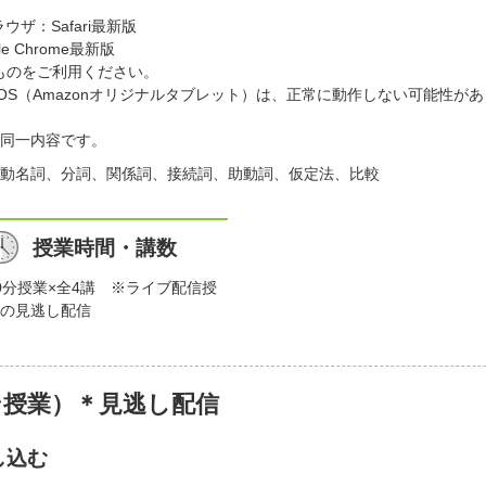
ラウザ：Safari最新版
e Chrome最新版
ものをご利用ください。
）、FireOS（Amazonオリジナルタブレット）は、正常に動作しない可
同一内容です。
動名詞、分詞、関係詞、接続詞、助動詞、仮定法、比較
授業時間・講数
0分授業×全4講 ※ライブ配信授
の見逃し配信
ン授業）＊見逃し配信
し込む