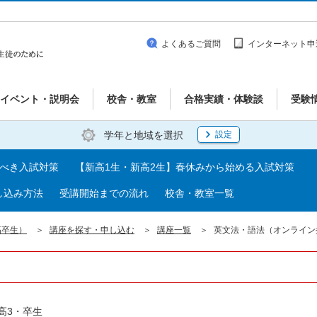
よくあるご質問
インターネット申
イベント・説明会
校舎・教室
合格実績・体験談
受験
学年と地域を選択
設定
るべき入試対策
【新高1生・新高2生】春休みから始める入試対策
し込み方法
受講開始までの流れ
校舎・教室一覧
高卒生）
講座を探す・申し込む
講座一覧
英文法・語法（オンライン
高3・卒生