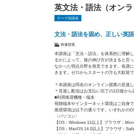
英文法・語法（オンラ
テーマ別講座
文法・語法を固め、正しい英語
映像授業
本講座は「文法・語法」を体系的に理解し
るかによって、後の伸び方が決まると言っ
なかった弱点分野を発見できます。各講に
きます。ゼロからスタートの方も大歓迎で
＊本講座は同名のオンライン授業の見逃し
＊見逃し配信はお支払い完了の2日後から2
■利用推奨機種・端末
視聴端末やインターネット環境はご自身で
推奨環境は以下の通りです。いずれかのO
〈パソコン〉
【OS：Windows 11以上】ブラウザ：Micros
【OS：MacOS 14.0以上】ブラウザ：Safa