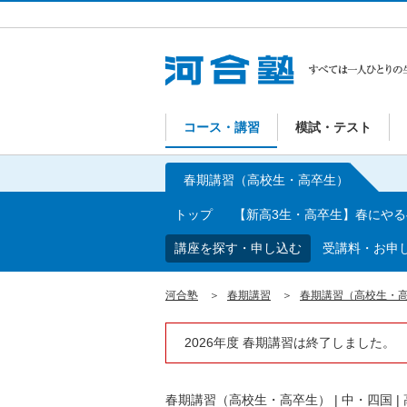
コース・講習
模試・テスト
春期講習（高校生・高卒生）
トップ
【新高3生・高卒生】春にや
講座を探す・申し込む
受講料・お申
河合塾
春期講習
春期講習（高校生・
2026年度 春期講習は終了しました。
春期講習（高校生・高卒生）
|
中・四国
|