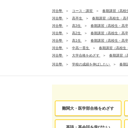
河合塾
コース・講習
春期講習（高校
河合塾
高卒生
春期講習（高校生・高
河合塾
高3生
春期講習（高校生・高
河合塾
高2生
春期講習（高校生・高
河合塾
高1生
春期講習（高校生・高
河合塾
中高一貫生
春期講習（高校生
河合塾
大学合格をめざす
春期講習（
河合塾
学校の成績を伸ばしたい
春期
難関大・医学部合格をめざす
英語・英会話を学びたい