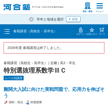
受講料・お申し込み方法
塾生の方
高等学校の先生
校舎・教室
メニュー
学年と地域を選択
設定
受講開始までの流れ
春期講習（高校生・高卒生）
校舎・教室一覧
ログイン
お気に入り
カート
2026年度 春期講習は終了しました。
春期講習（高校生・高卒生）
|
近畿
|
高3・卒生
特別選抜理系数学ⅢＣ
レベル別講座
難関大入試に向けた実戦問題で、応用力を伸ばそ
う
添削・採点
対面授業