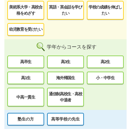
美術系大学・高校合
英語・英会話を学び
学校の成績を伸ばし
格をめざす
たい
たい
幼児教育を受けたい
学年からコースを探す
高卒生
高3生
高2生
高1生
海外帰国生
小・中学生
通信制高校生・高校
中高一貫生
中退者
塾生の方
高等学校の先生