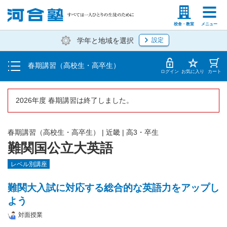
受講料・お申し込み方法
塾生の方
高等学校の先生
校舎・教室
メニュー
学年と地域を選択
設定
受講開始までの流れ
春期講習（高校生・高卒生）
校舎・教室一覧
ログイン
お気に入り
カート
2026年度 春期講習は終了しました。
春期講習（高校生・高卒生）
|
近畿
|
高3・卒生
難関国公立大英語
レベル別講座
難関大入試に対応する総合的な英語力をアップし
よう
対面授業