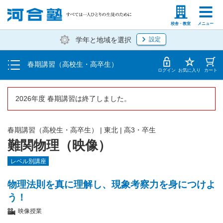
受講料・お申し込み方法
塾生の方
高等学校の先生
校舎・教室
メニュー
学年と地域を選択
設定
受講開始までの流れ
春期講習（高校生・高卒生）
校舎・教室一覧
ログイン
お気に入り
カート
2026年度 春期講習は終了しました。
春期講習（高校生・高卒生）
|
東北
|
高3・卒生
難関物理（映像）
レベル別講座
物理法則を真に理解し、現象考察力を身につけよ
う！
映像授業