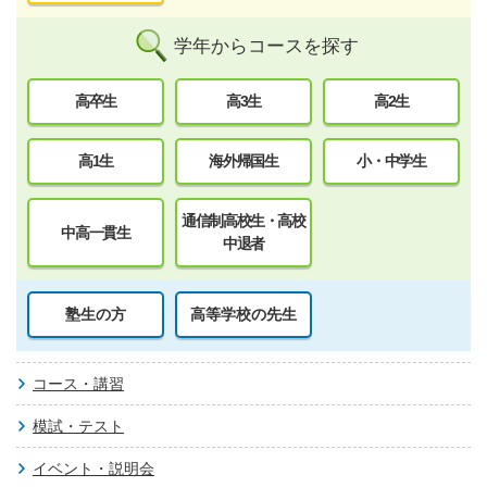
学年からコースを探す
高卒生
高3生
高2生
高1生
海外帰国生
小・中学生
通信制高校生・高校
中高一貫生
中退者
塾生の方
高等学校の先生
コース・講習
模試・テスト
イベント・説明会