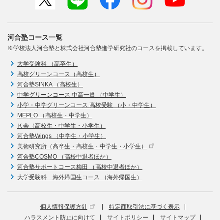
河合塾コース一覧
※学校法人河合塾と株式会社河合塾進学研究社のコースを掲載しています。
大学受験科 （高卒生）
高校グリーンコース（高校生）
河合塾SINKA （高校生）
中学グリーンコース 中高一貫 （中学生）
小学・中学グリーンコース 高校受験 （小・中学生）
MEPLO （高校生・中学生）
Ｋ会（高校生・中学生・小学生）
河合塾Wings （中学生・小学生）
美術研究所（高卒生・高校生・中学生・小学生）
河合塾COSMO （高校中退者ほか）
河合塾サポートコース梅田 （高校中退者ほか）
大学受験科 海外帰国生コース （海外帰国生）
個人情報保護方針
特定商取引法に基づく表示
ハラスメント防止に向けて
サイトポリシー
サイトマップ