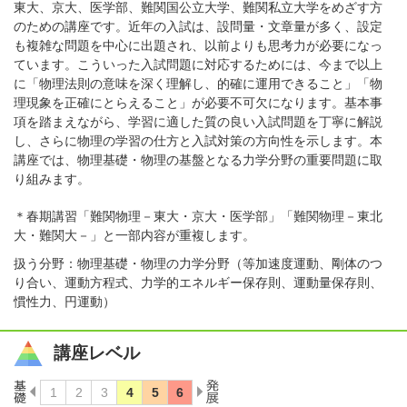
東大、京大、医学部、難関国公立大学、難関私立大学をめざす方
のための講座です。近年の入試は、設問量・文章量が多く、設定
も複雑な問題を中心に出題され、以前よりも思考力が必要になっ
ています。こういった入試問題に対応するためには、今まで以上
に「物理法則の意味を深く理解し、的確に運用できること」「物
理現象を正確にとらえること」が必要不可欠になります。基本事
項を踏まえながら、学習に適した質の良い入試問題を丁寧に解説
し、さらに物理の学習の仕方と入試対策の方向性を示します。本
講座では、物理基礎・物理の基盤となる力学分野の重要問題に取
り組みます。
＊春期講習「難関物理－東大・京大・医学部」「難関物理－東北
大・難関大－」と一部内容が重複します。
扱う分野：物理基礎・物理の力学分野（等加速度運動、剛体のつ
り合い、運動方程式、力学的エネルギー保存則、運動量保存則、
慣性力、円運動）
講座レベル