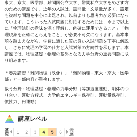
東大、京大、医学部、難関国公立大学、難関私立大学をめざす方
のための講座です。近年の入試は、設問量・文章量が多く、設定
も複雑な問題を中心に出題され、以前よりも思考力が必要になっ
ています。こういった入試問題に対応するためには、今まで以上
に「物理法則の意味を深く理解し、的確に運用できること」「物
理現象を正確にとらえること」が必要不可欠になります。基本事
項を踏まえながら、学習に適した質の良い入試問題を丁寧に解説
し、さらに物理の学習の仕方と入試対策の方向性を示します。本
講座では、物理基礎・物理の基盤となる力学分野の重要問題に取
り組みます。
＊春期講習「難関物理（映像）」「難関物理－東大・京大・医学
部」と一部内容が重複します。
扱う分野：物理基礎・物理の力学分野（等加速度運動、剛体のつ
り合い、運動方程式、力学的エネルギー保存則、運動量保存則、
慣性力、円運動）
講座レベル