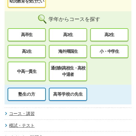
幼児教育を受けたい
学年からコースを探す
高卒生
高3生
高2生
高1生
海外帰国生
小・中学生
通信制高校生・高校
中高一貫生
中退者
塾生の方
高等学校の先生
コース・講習
模試・テスト