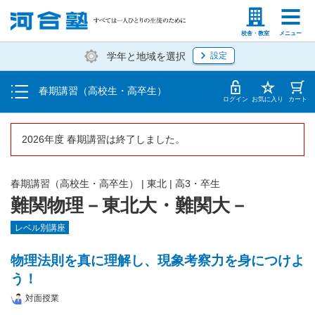
受講料・お申し込み方法
塾生の方
高等学校の先生
校舎・教室
メニュー
学年と地域を選択
設定
受講開始までの流れ
春期講習（高校生・高卒生）
校舎・教室一覧
ログイン
お気に入り
カート
2026年度 春期講習は終了しました。
春期講習（高校生・高卒生）
|
東北
|
高3・卒生
難関物理－東北大・難関大－
レベル別講座
物理法則を真に理解し、現象考察力を身につけよ
う！
対面授業