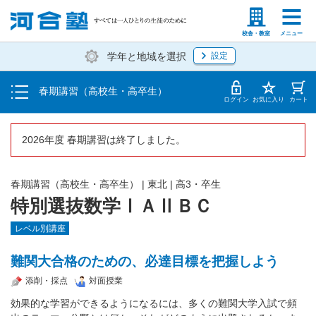
受講料・お申し込み方法
塾生の方
高等学校の先生
校舎・教室
メニュー
学年と地域を選択
設定
受講開始までの流れ
春期講習（高校生・高卒生）
校舎・教室一覧
ログイン
お気に入り
カート
2026年度 春期講習は終了しました。
春期講習（高校生・高卒生）
|
東北
|
高3・卒生
特別選抜数学ⅠＡⅡＢＣ
レベル別講座
難関大合格のための、必達目標を把握しよう
添削・採点
対面授業
効果的な学習ができるようになるには、多くの難関大学入試で頻