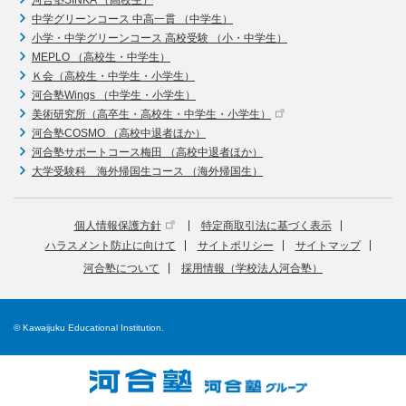
河合塾SINKA （高校生）
中学グリーンコース 中高一貫 （中学生）
小学・中学グリーンコース 高校受験 （小・中学生）
MEPLO （高校生・中学生）
Ｋ会（高校生・中学生・小学生）
河合塾Wings （中学生・小学生）
美術研究所（高卒生・高校生・中学生・小学生）
河合塾COSMO （高校中退者ほか）
河合塾サポートコース梅田 （高校中退者ほか）
大学受験科 海外帰国生コース （海外帰国生）
個人情報保護方針
特定商取引法に基づく表示
ハラスメント防止に向けて
サイトポリシー
サイトマップ
河合塾について
採用情報（学校法人河合塾）
© Kawaijuku Educational Institution.