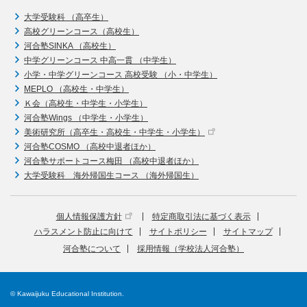
大学受験科 （高卒生）
高校グリーンコース（高校生）
河合塾SINKA （高校生）
中学グリーンコース 中高一貫 （中学生）
小学・中学グリーンコース 高校受験 （小・中学生）
MEPLO （高校生・中学生）
Ｋ会（高校生・中学生・小学生）
河合塾Wings （中学生・小学生）
美術研究所（高卒生・高校生・中学生・小学生）
河合塾COSMO （高校中退者ほか）
河合塾サポートコース梅田 （高校中退者ほか）
大学受験科 海外帰国生コース （海外帰国生）
個人情報保護方針
特定商取引法に基づく表示
ハラスメント防止に向けて
サイトポリシー
サイトマップ
河合塾について
採用情報（学校法人河合塾）
© Kawaijuku Educational Institution.