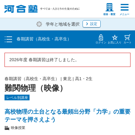
受講料・お申し込み方法
塾生の方
高等学校の先生
校舎・教室
メニュー
学年と地域を選択
設定
受講開始までの流れ
春期講習（高校生・高卒生）
校舎・教室一覧
ログイン
お気に入り
カート
2026年度 春期講習は終了しました。
春期講習（高校生・高卒生）
|
東北
|
高1・2生
難関物理（映像）
レベル別講座
高校物理の土台となる最頻出分野「力学」の重要
テーマを押さえよう
映像授業