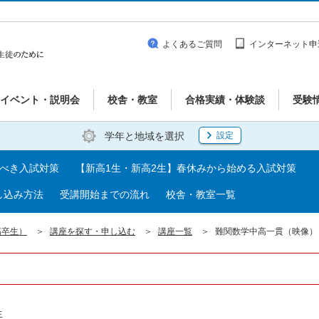
よくあるご質問
インターネット申
イベント・説明会
校舎・教室
合格実績・体験談
受験
学年と地域を選択
設定
るべき入試対策
【新高1生・新高2生】春休みから始める入試対策
し込み方法
受講開始までの流れ
校舎・教室一覧
高卒生）
講座を探す・申し込む
講座一覧
難関数学中高一貫（映像）
生