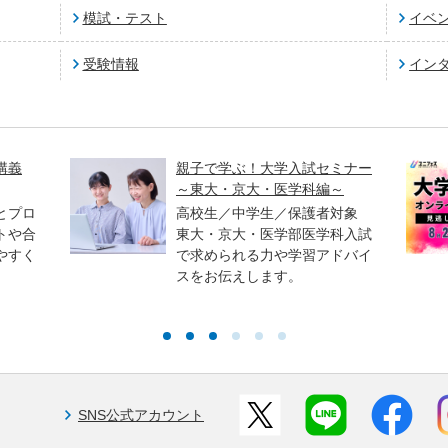
模試・テスト
イベ
受験情報
イン
講義
親子で学ぶ！大学入試セミナー
～東大・京大・医学科編～
とプロ
高校生／中学生／保護者対象
トや合
東大・京大・医学部医学科入試
やすく
で求められる力や学習アドバイ
スをお伝えします。
SNS公式アカウント