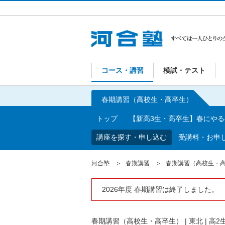
コース・講習
模試・テスト
春期講習（高校生・高卒生）
トップ
【新高3生・高卒生】春にや
講座を探す・申し込む
受講料・お申
河合塾
春期講習
春期講習（高校生・
2026年度 春期講習は終了しました。
春期講習（高校生・高卒生）
|
東北
|
高2