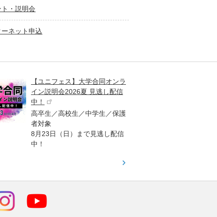
ント・説明会
ターネット申込
【ユニフェス】大学合同オンラ
大学受
イン説明会2026夏 見逃し配信
ント
中！
高校生
高卒生／高校生／中学生／保護
「栄冠
者対象
報が満
8月23日（日）まで見逃し配信
題集を
中！
す！