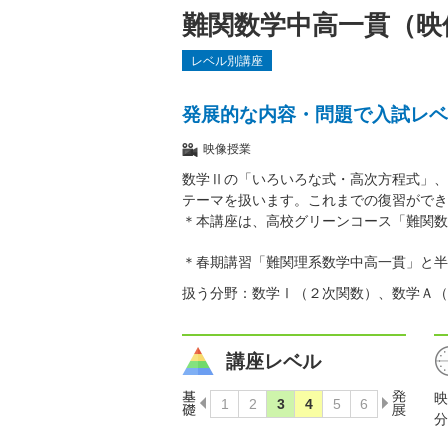
難関数学中高一貫（映
レベル別講座
発展的な内容・問題で入試レベ
映像授業
数学Ⅱの「いろいろな式・高次方程式」、
テーマを扱います。これまでの復習ができ
＊本講座は、高校グリーンコース「難関数
＊春期講習「難関理系数学中高一貫」と半
扱う分野：数学Ⅰ（２次関数）、数学Ａ（
講座レベル
映
分