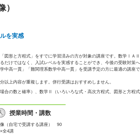
像）
ルを実感
「図形と方程式」をすでに学習済みの方が対象の講座です。数学ⅠＡⅡ
るだけではなく、入試レベルを実感することができ、今後の受験対策へ
学中高一貫」「難関理系数学中高一貫」を受講予定の方に最適の講座で
分以上内容が重複します。併行受講はおすすめしません。
場合の数と確率）、数学Ⅱ（いろいろな式・高次方程式、図形と方程式
授業時間・講数
像（自宅で受講する講座） 90
×全4講