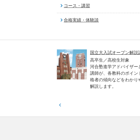
コース・講習
合格実績・体験談
高一貫校 中学生テスト
国立大入試オープン解説
貫校の中3生対象
高卒生／高校生対象
模のテストを受験して、
河合塾進学アドバイザー
実力と伸ばすべき力を知
講師が、各教科のポイン
格者の傾向などをわかり
解説します。