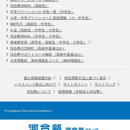
河合塾SINKA （高校生）
中学グリーンコース 中高一貫 （中学生）
小学・中学グリーンコース 高校受験 （小・中学生）
MEPLO （高校生・中学生）
Ｋ会（高校生・中学生・小学生）
河合塾Wings （中学生・小学生）
美術研究所（高卒生・高校生・中学生・小学生）
河合塾COSMO （高校中退者ほか）
河合塾サポートコース梅田 （高校中退者ほか）
大学受験科 海外帰国生コース （海外帰国生）
個人情報保護方針
特定商取引法に基づく表示
ハラスメント防止に向けて
サイトポリシー
サイトマップ
河合塾について
採用情報（学校法人河合塾）
© Kawaijuku Educational Institution.