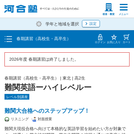
受講料・お申し込み方法
塾生の方
高等学校の先生
校舎・教室
メニュー
学年と地域を選択
設定
受講開始までの流れ
春期講習（高校生・高卒生）
校舎・教室一覧
ログイン
お気に入り
カート
2026年度 春期講習は終了しました。
春期講習（高校生・高卒生）
|
東北
|
高2生
難関英語ーハイレベルー
レベル別講座
難関大合格へのステップアップ！
リスニング
対面授業
難関大現役合格へ向けて本格的な英語学習を始めたい方が対象で