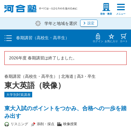
受講料・お申し込み方法
塾生の方
高等学校の先生
校舎・教室
メニュー
学年と地域を選択
設定
受講開始までの流れ
春期講習（高校生・高卒生）
校舎・教室一覧
ログイン
お気に入り
カート
2026年度 春期講習は終了しました。
春期講習（高校生・高卒生）
|
北海道
|
高3・卒生
東大英語（映像）
大学別対策講座
東大入試のポイントをつかみ、合格への一歩を踏
み出す
リスニング
添削・採点
映像授業