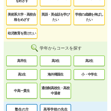
をめざす
美術系大学・高校合
英語・英会話を学び
学校の成績を伸ばし
格をめざす
たい
たい
幼児教育を受けたい
学年からコースを探す
高卒生
高3生
高2生
高1生
海外帰国生
小・中学生
通信制高校生・高校
中高一貫生
中退者
塾生の方
高等学校の先生