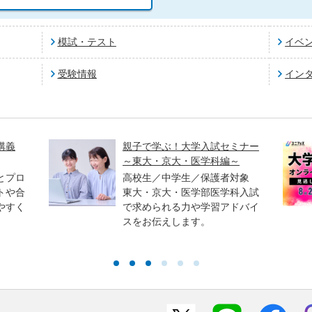
模試・テスト
イベ
受験情報
イン
講義
親子で学ぶ！大学入試セミナー
～東大・京大・医学科編～
とプロ
高校生／中学生／保護者対象
トや合
東大・京大・医学部医学科入試
やすく
で求められる力や学習アドバイ
スをお伝えします。