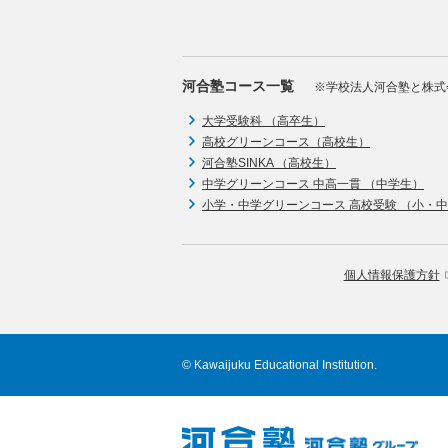
河合塾コース一覧
※学校法人河合塾と株式
大学受験科 （高卒生）
高校グリーンコース（高校生）
河合塾SINKA （高校生）
中学グリーンコース 中高一貫 （中学生）
小学・中学グリーンコース 高校受験 （小・
個人情報保護方針
© Kawaijuku Educational Institution.