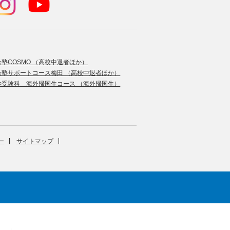
合塾COSMO （高校中退者ほか）
合塾サポートコース梅田 （高校中退者ほか）
学受験科 海外帰国生コース （海外帰国生）
ー
サイトマップ