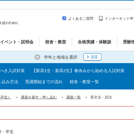
よくあるご質問
インターネット申
イベント・説明会
校舎・教室
合格実績・体験談
受験
学年と地域を選択
設定
るべき入試対策
【新高1生・新高2生】春休みから始める入試対策
し込み方法
受講開始までの流れ
校舎・教室一覧
高卒生）
講座を探す・申し込む
講座一覧
英文法・語法
3・卒生