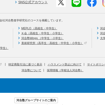
SNS公式アカウント
会社河合塾進学研究社のコースを掲載しています。
MEPLO （高校生・中学生）
河
Ｋ会（高校生・中学生・小学生）
河
河合塾Wings （中学生・小学生）
大
美術研究所（高卒生・高校生・中学生・小学生）
中学生）
特定商取引法に基づく表示
ハラスメント防止に向けて
サイトポリシ
河合塾について
採用情報（学校法人河合塾）
河合塾グループサイトのご案内