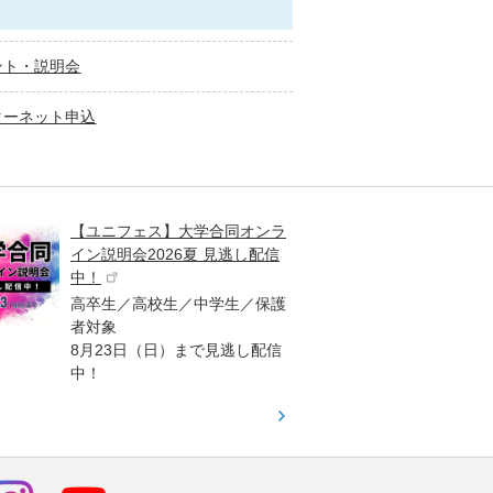
ント・説明会
ターネット申込
【ユニフェス】大学合同オンラ
大学受
イン説明会2026夏 見逃し配信
ント
中！
高校生
高卒生／高校生／中学生／保護
「栄冠
者対象
報が満
8月23日（日）まで見逃し配信
題集を
中！
す！