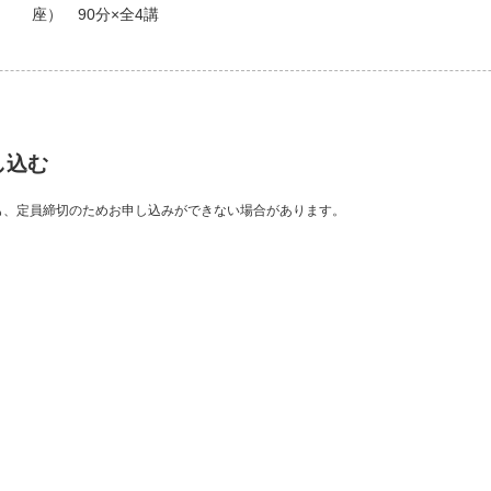
座） 90分×全4講
し込む
も、定員締切のためお申し込みができない場合があります。