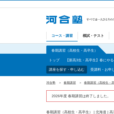
コース・講習
模試・テスト
春期講習（高校生・高卒生）
トップ
【新高3生・高卒生】春にや
講座を探す・申し込む
受講料・お申
河合塾
春期講習
春期講習（高校生・
2026年度 春期講習は終了しました。
春期講習（高校生・高卒生）
|
北海道
|
高