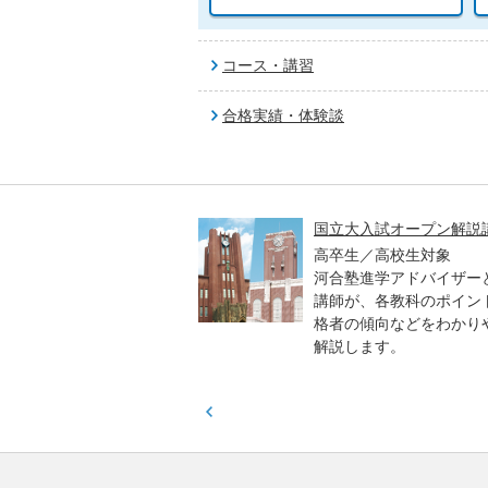
コース・講習
合格実績・体験談
高一貫校 中学生テスト
国立大入試オープン解説
貫校の中3生対象
高卒生／高校生対象
模のテストを受験して、
河合塾進学アドバイザー
実力と伸ばすべき力を知
講師が、各教科のポイン
格者の傾向などをわかり
解説します。