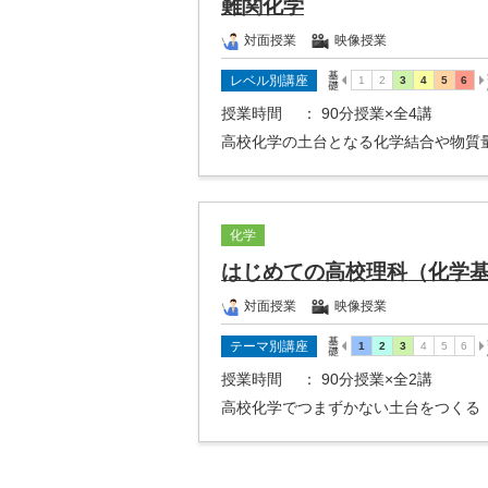
難関化学
対面授業
映像授業
レベル別講座
授業時間
： 90分授業×全4講
高校化学の土台となる化学結合や物質
化学
はじめての高校理科（化学
対面授業
映像授業
テーマ別講座
授業時間
： 90分授業×全2講
高校化学でつまずかない土台をつくる