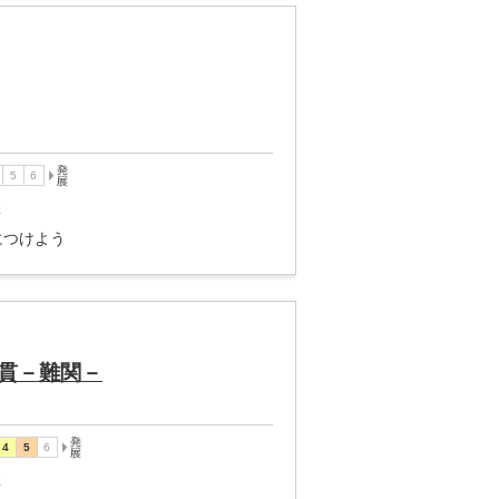
講
につけよう
貫－難関－
講