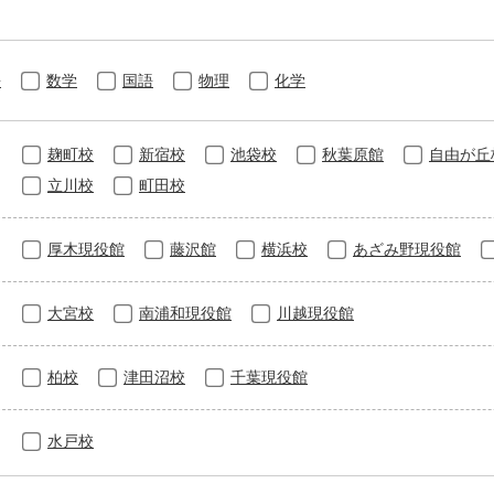
語
数学
国語
物理
化学
麹町校
新宿校
池袋校
秋葉原館
自由が丘
立川校
町田校
厚木現役館
藤沢館
横浜校
あざみ野現役館
大宮校
南浦和現役館
川越現役館
柏校
津田沼校
千葉現役館
水戸校