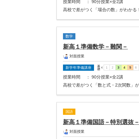
授業時間
： 90分授業×全2講
高校で差がつく「場合の数」がわかる
数学
新高１準備数学－難関－
対面授業
新学年準備講座
授業時間
： 90分授業×全2講
高校で差がつく「数と式・2次関数」
国語
新高１準備国語－特別選抜
対面授業