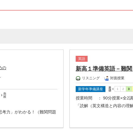
英語
めの
新高１準備英語－難関
－
リスニング
対面授業
新学年準備講座
授業時間
： 90分授業×全2
「読解（英文構造と内容の理
思考力」がわかる！（難関問題