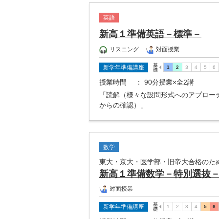
英語
新高１準備英語－標準－
リスニング
対面授業
新学年準備講座
授業時間
： 90分授業×全2講
「読解（様々な設問形式へのアプロー
からの確認）」
数学
東大・京大・医学部・旧帝大合格のた
新高１準備数学－特別選抜
対面授業
新学年準備講座