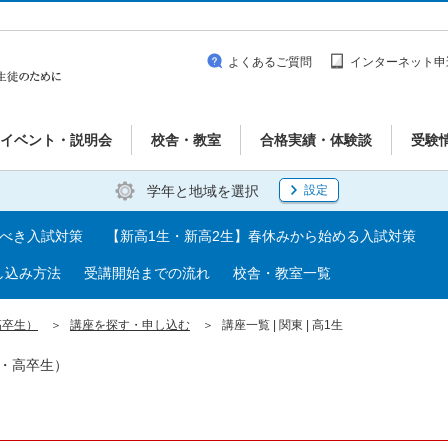
よくあるご質問
インターネット申
イベント・説明会
校舎・教室
合格実績・体験談
受験
学年と地域を選択
設定
るべき入試対策
【新高1生・新高2生】春休みから始める入試対策
し込み方法
受講開始までの流れ
校舎・教室一覧
高卒生）
講座を探す・申し込む
講座一覧 | 関東 | 高1生
生・高卒生）