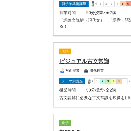
新学年準備講座
授業時間
： 90分授業×全2講
「評論文読解（現代文）」「語意・語
る！
国語
ビジュアル古文常識
対面授業
映像授業
テーマ別講座
授業時間
： 90分授業×全2講
古文読解に必要な古文常識を映像を用
化学