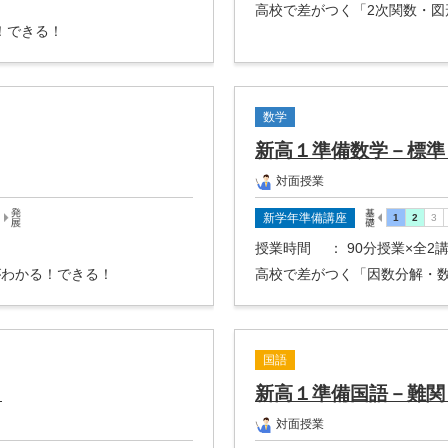
高校で差がつく「2次関数・図
！できる！
数学
新高１準備数学－標準
対面授業
新学年準備講座
授業時間
： 90分授業×全2
がわかる！できる！
高校で差がつく「因数分解・
国語
－
新高１準備国語－難関
対面授業