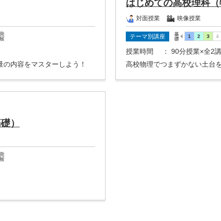
はじめての高校理科（
対面授業
映像授業
テーマ別講座
授業時間
： 90分授業×全2
量の内容をマスターしよう！
高校物理でつまずかない土台
基礎）