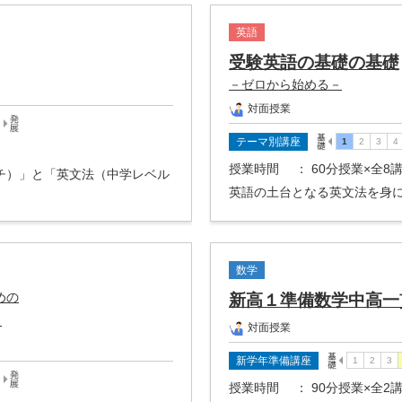
英語
受験英語の基礎の基礎
－ゼロから始める－
対面授業
テーマ別講座
授業時間
： 60分授業×全8
チ）」と「英文法（中学レベル
英語の土台となる英文法を身
数学
めの
新高１準備数学中高一
－
対面授業
新学年準備講座
授業時間
： 90分授業×全2