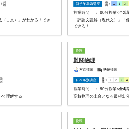
新学年準備講座
授業時間
： 90分授業×全2
法（古文）」がわかる！でき
「評論文読解（現代文）」「
できる！
物理
難関物理
対面授業
映像授業
レベル別講座
授業時間
： 90分授業×全4
いて理解する
高校物理の土台となる最頻出
物理