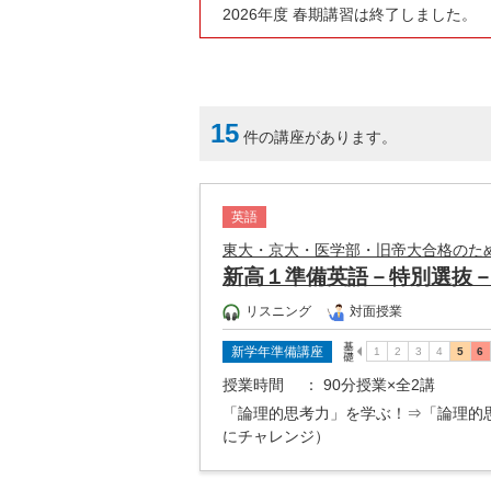
2026年度 春期講習は終了しました。
15
件の講座があります。
英語
東大・京大・医学部・旧帝大合格のた
新高１準備英語－特別選抜
リスニング
対面授業
新学年準備講座
授業時間
： 90分授業×全2講
「論理的思考力」を学ぶ！⇒「論理的
にチャレンジ）