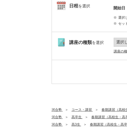
日程
を選択
開始日
選択
セッ
講座の種類
を選択
講座の
河合塾
コース・講習
春期講習（高校
河合塾
高卒生
春期講習（高校生・高
河合塾
高3生
春期講習（高校生・高