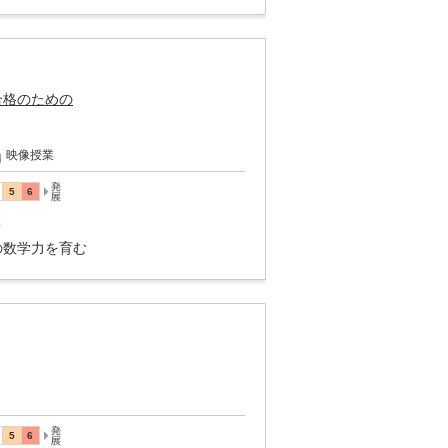
合格のための
映像授業
講
の数学力を育む