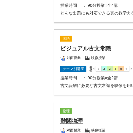
授業時間
： 90分授業×全4講
どんな出題にも対応できる真の数学力
国語
ビジュアル古文常識
対面授業
映像授業
テーマ別講座
授業時間
： 90分授業×全2講
古文読解に必要な古文常識を映像を用
物理
難関物理
対面授業
映像授業