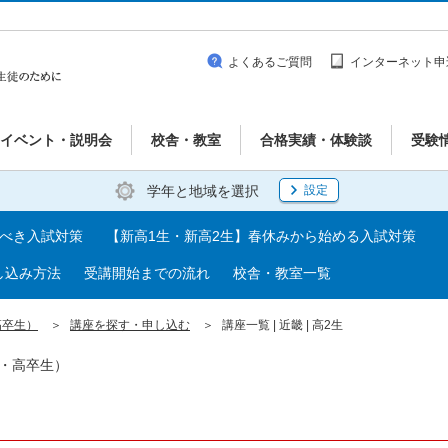
よくあるご質問
インターネット申
イベント・説明会
校舎・教室
合格実績・体験談
受験
学年と地域を選択
設定
るべき入試対策
【新高1生・新高2生】春休みから始める入試対策
し込み方法
受講開始までの流れ
校舎・教室一覧
高卒生）
講座を探す・申し込む
講座一覧 | 近畿 | 高2生
生・高卒生）