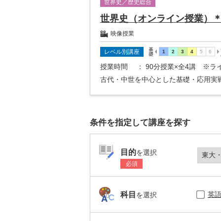
世界史／歴史総合
世界史（オンライン授業）
映像授業
レベル別講座
授業時間
： 90分授業×全4講 ※
古代・中世を中心とした基礎・応用実
条件を指定して講座を探す
目的
を選択
必須
英
科目
を選択