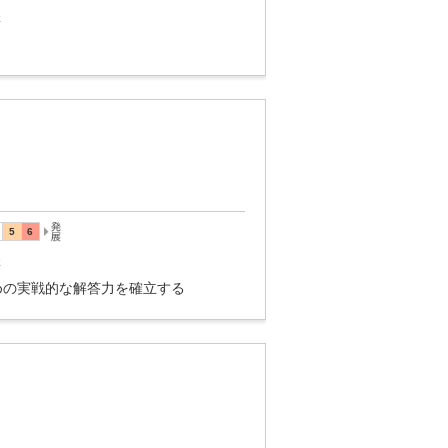
講
講
めの実戦的な解答力を確立する