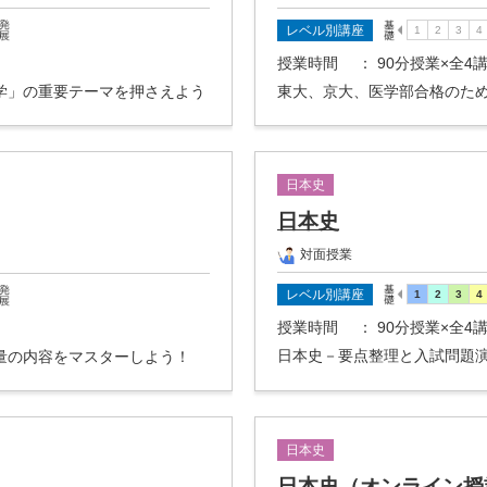
レベル別講座
授業時間
： 90分授業×全4
学」の重要テーマを押さえよう
東大、京大、医学部合格のた
日本史
日本史
対面授業
レベル別講座
授業時間
： 90分授業×全4
日本史－要点整理と入試問題
量の内容をマスターしよう！
日本史
日本史（オンライン授