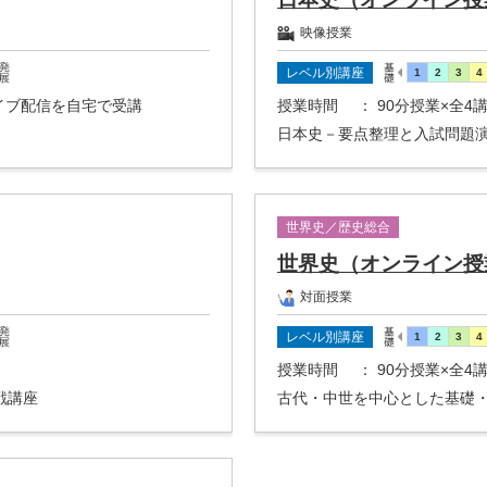
映像授業
レベル別講座
ライブ配信を自宅で受講
授業時間
： 90分授業×全
日本史－要点整理と入試問題
世界史／歴史総合
世界史（オンライン授
対面授業
レベル別講座
授業時間
： 90分授業×全
戦講座
古代・中世を中心とした基礎