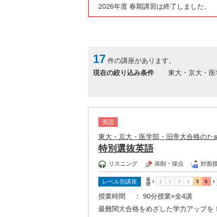
2026年度 春期講習は終了しました。
17
件の講座があります。
現在の絞り込み条件
東大・京大・医
英語
東大・京大・医学部・旧帝大合格のた
特別選抜英語
リスニング
添削・採点
対面
レベル別講座
授業時間
： 90分授業×全4講
最難関大合格をめざした学力アップを