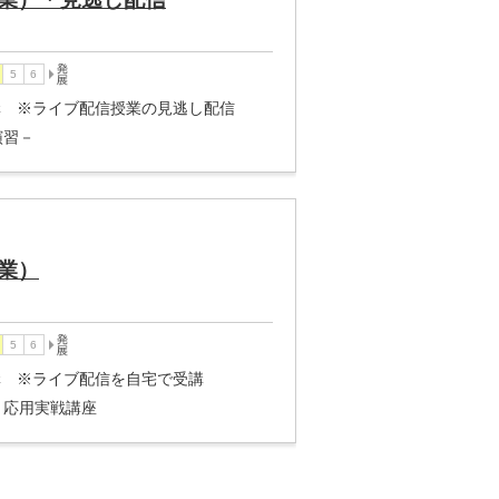
4講 ※ライブ配信授業の見逃し配信
演習－
業）
4講 ※ライブ配信を自宅で受講
・応用実戦講座