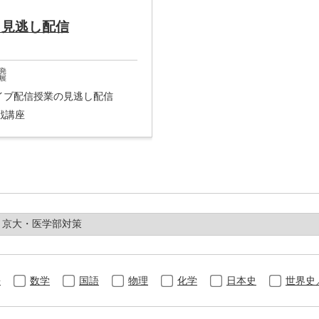
＊見逃し配信
ライブ配信授業の見逃し配信
戦講座
語
数学
国語
物理
化学
日本史
世界史