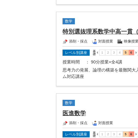
数学
特別選抜理系数学中高一貫
添削・採点
対面授業
映像授
レベル別講座
授業時間
： 90分授業×全4講
思考力の発展、論理の構築を最難関大
ム対応講座
数学
医進数学
添削・採点
対面授業
レベル別講座