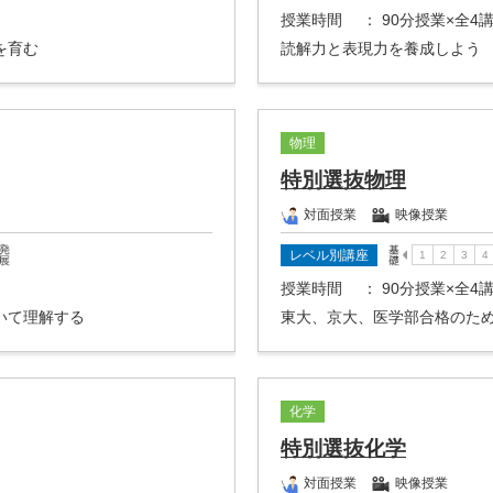
授業時間
： 90分授業×全4
を育む
読解力と表現力を養成しよう
物理
特別選抜物理
対面授業
映像授業
レベル別講座
授業時間
： 90分授業×全4
いて理解する
東大、京大、医学部合格のた
化学
特別選抜化学
対面授業
映像授業