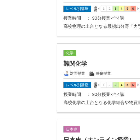
レベル別講座
授業時間
： 90分授業×全4講
高校物理の土台となる最頻出分野「力
化学
難関化学
対面授業
映像授業
レベル別講座
授業時間
： 90分授業×全4講
高校化学の土台となる化学結合や物質
日本史
日本史（オンライン授業）