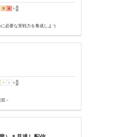
講
めに必要な実戦力を養成しよう
講
演習－
業）＊見逃し配信