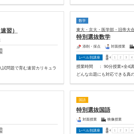
数学
東大・京大・医学部・旧帝大
（速習）
特別選抜数学
業
添削・採点
対面授業
レベル別講座
授業時間
： 90分授業×全4
入試問題で育む速習カリキュラ
どんな出題にも対応できる真
国語
特別選抜国語
対面授業
映像授業
レベル別講座