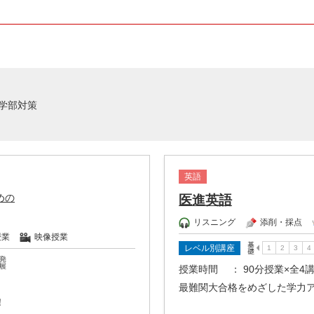
学部対策
英語
めの
医進英語
リスニング
添削・採点
授業
映像授業
レベル別講座
授業時間
： 90分授業×全4
最難関大合格をめざした学力
！