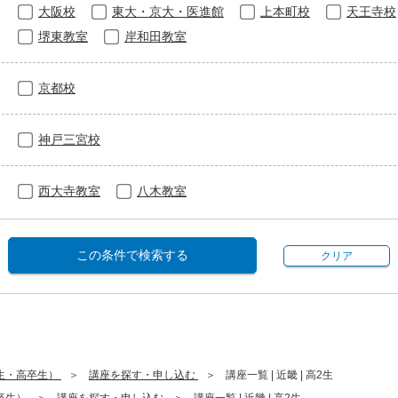
大阪校
東大・京大・医進館
上本町校
天王寺校
堺東教室
岸和田教室
京都校
神戸三宮校
西大寺教室
八木教室
この条件で検索する
クリア
生・高卒生）
講座を探す・申し込む
講座一覧 | 近畿 | 高2生