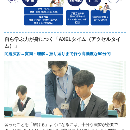
自ら学ぶ力が身につく「AXELタイム（アクセルタイ
ム）」
問題演習→質問・理解→振り返りまで行う高濃度な90分間
習ったことを「解ける」ようになるには、十分な演習が必要で