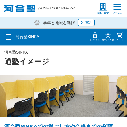
学費 お申し込み方法
塾生の方
高等学校の先生
校舎・教室
メニュー
学年と地域を選択
設定
受講開始までの流れ
河合塾SINKA
校舎案内
ログイン
お気に入り
カート
河合塾SINKA
通塾イメージ
河合塾SINKAでの過ごし方や合格までの受講