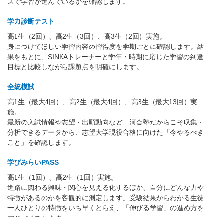
スで学習が進んでいるかを確認します。
学力診断テスト
高1生（2回）、高2生（3回）、高3生（2回）実施。
身につけてほしい学習内容の習得度を学期ごとに確認します。結
果をもとに、SINKAトレーナーと学年・時期に応じた学習の到達
目標と比較しながら課題点を明確にします。
全統模試
高1生（最大4回）、高2生（最大4回）、高3生（最大13回）実
施。
最新の入試情報や志望・出願動向など、河合塾だからこそ収集・
分析できるデータから、志望大学現役合格に向けた「今やるべき
こと」を確認します。
学びみらいPASS
高1生（1回）、高2生（1回）実施。
進路に関わる興味・関心を見える化するほか、自分にどんな力や
特徴があるのかを客観的に測定します。受験結果からわかる生徒
一人ひとりの特徴をいち早くとらえ、「伸びる学習」の進め方を