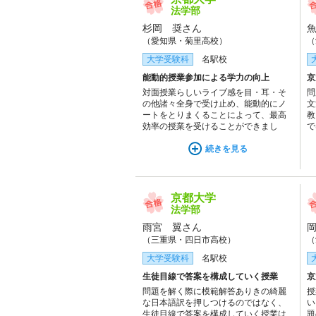
法学部
杉岡 奨さん
（愛知県・菊里高校）
（
大学受験科
名駅校
能動的授業参加による学力の向上
京
対面授業らしいライブ感を目・耳・そ
問
の他諸々全身で受け止め、能動的にノ
文
ートをとりまくることによって、最高
教
効率の授業を受けることができまし
で
た。生徒の反応や理解度にあわせて授
る
業をしてくれるので、いつでも理解度
続きを見る
も
はMAXでした。授業が大好きすぎて、
性
常に最前列に座って受講していまし
た！！
京都大学
法学部
雨宮 翼さん
（三重県・四日市高校）
（
大学受験科
名駅校
生徒目線で答案を構成していく授業
京
問題を解く際に模範解答ありきの綺麗
授
な日本語訳を押しつけるのではなく、
い
生徒目線で答案を構成していく授業は
題