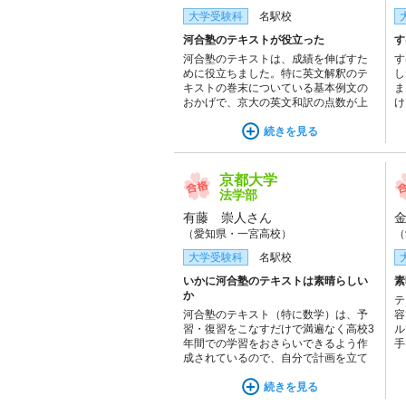
大学受験科
名駅校
河合塾のテキストが役立った
す
河合塾のテキストは、成績を伸ばすた
す
めに役立ちました。特に英文解釈のテ
し
キストの巻末についている基本例文の
ま
おかげで、京大の英文和訳の点数が上
け
がりました。また、講師の授業を聞い
す
てテキストをしっかり復習することで
続きを見る
数学の力がつきました。
京都大学
法学部
有藤 崇人さん
（愛知県・一宮高校）
（
大学受験科
名駅校
いかに河合塾のテキストは素晴らしい
素
か
テ
河合塾のテキスト（特に数学）は、予
容
習・復習をこなすだけで満遍なく高校3
ル
年間での学習をおさらいできるよう作
手
成されているので、自分で計画を立て
す
ることが苦手な私でも安心して勉強に
ら
取り組むことができました。難度も簡
続きを見る
の
単すぎず、難しすぎないものでやりが