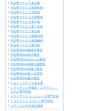
河合塾マナビス金山校
河合塾マナビス桜本町校
河合塾マナビス氷室校
河合塾マナビス大曽根校
河合塾マナビス黒川校
河合塾マナビス星ヶ丘校
河合塾マナビス本山校
河合塾マナビス御器所校
河合塾マナビス新瑞橋校
河合塾マナビス勝川校
河合塾Wings御器所教室
河合塾Wings杁中教室
河合塾Wingsみかん山教室
河合塾Wings瑞穂公園教室
河合塾Wings塩釜口教室
河合塾Wings星ヶ丘教室
河合塾Wings勝川教室
ドルトンスクール名古屋
トライデント外国語・エアライン・
ホテル専門学校
トライデント コンピュータ専門学校
トライデント デザイン専門学校
メディカルラボ名古屋校