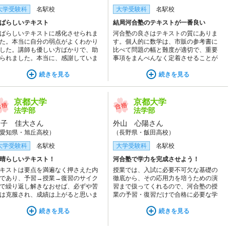
大学受験科
名駅校
大学受験科
名駅校
ばらしいテキスト
結局河合塾のテキストが一番良い
ばらしいテキストに感化させられま
河合塾の良さはテキストの質にありま
た。本当に自分の弱点がよくわかり
す。個人的に数学は、市販の参考書に
した。講師も優しい方ばかりで、助
比べて問題の幅と難度が適切で、重要
られました。本当に、感謝していま
事項をまんべんなく定着させることが
。
できると思います。また、理科基礎科
続きを見る
目のテキストは、コンパクトにまとま
続きを見る
りつつ充実していることもありがたか
ったです。
京都大学
京都大学
法学部
法学部
金子 佳大さん
外山 心陽さん
愛知県・旭丘高校）
（長野県・飯田高校）
大学受験科
名駅校
大学受験科
名駅校
晴らしいテキスト！
河合塾で学力を完成させよう！
キストは要点を満遍なく押さえた内
授業では、入試に必要不可欠な基礎の
であり、予習→授業→復習のサイク
徹底から、その応用力を培うための演
で繰り返し解きなおせば、必ずや苦
習まで扱ってくれるので、河合塾の授
は克服され、成績は上がると思いま
業の予習・復習だけで合格に必要な学
。重要な内容については一回のみな
力を身につけられます。それでも、周
ず複数回テキストに登場するという
続きを見る
りと同じペースではできない苦手分野
続きを見る
も個人的に嬉しいポイントでした。
は、講師に相談をして自分にあった学
習法を教えてもらい、つまずいている