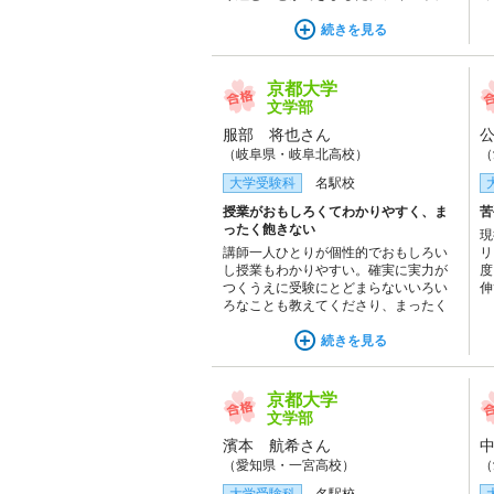
過去問題が含まれていることで、自習
る
では時間がなくてなかなか取り組めな
続きを見る
い科目の過去問題演習ができて良かっ
たです。
京都大学
文学部
服部 将也さん
（岐阜県・岐阜北高校）
（
大学受験科
名駅校
授業がおもしろくてわかりやすく、ま
苦
ったく飽きない
現
講師一人ひとりが個性的でおもしろい
リ
し授業もわかりやすい。確実に実力が
度
つくうえに受験にとどまらないいろい
伸
ろなことも教えてくださり、まったく
け
飽きない授業だった。テキストは量が
な
結構あるので予習・復習だけでもかな
続きを見る
し
りに勉強量になるうえ、それぞれの問
題に重要なポイントがちりばめられて
いて最高の質でした。
京都大学
文学部
濱本 航希さん
（愛知県・一宮高校）
（