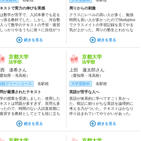
大学受験科
名駅校
大学受験科
名駅校
キストで実力の伸びを実感
周りからの刺激
は数学が苦手で、入試本番でも足を
クラスにレベルの高い人が多く、勉強
っ張る教科でした。しかし、河合塾
時間も長い人が多かったのでStudyplus
入って数学のテキストの予習・復習
でクラスメイトの学習記録を見てやる
しっかりやるうちに徐々に自信がつ
気が上がった。周りの塾生とわからな
ていきました。テキストは重要な問
いところを教え合ったり、一緒に考え
を網羅しているので、何度も復習す
続きを見る
たりするのも成長に繋がったと思う。
続きを見る
うちに目のつけ所や解法を身につけ
ことができ、模試でも成績を上げる
とができました。
京都大学
京都大学
法学部
法学部
大西 達希さん
上田 蓮太郎さん
愛知県・滝高校）
（愛知県・滝高校）
高校グリーンコース
名駅校
大学受験科
名駅校
問が厳選されたテキスト
英語が苦手な人へ
学の授業を受講しました。使用した
英語が体系的に学べてすごく良かっ
キストは問題が多すぎず、良問も多
た。暗記に頼りがちな英語を論理的に
ったので、時間のない入試直前期に
考える力がついた。テキストはかなり
復習する教材としてとても役に立ち
作り込まれていてやりがいがあった。
した。直前に復習した問題と似た問
特に英語のテキストは、量は多く質は
が入試で出てきて、感銘を受けた記
続きを見る
高かった。
続きを見る
があります。
京都大学
京都大学