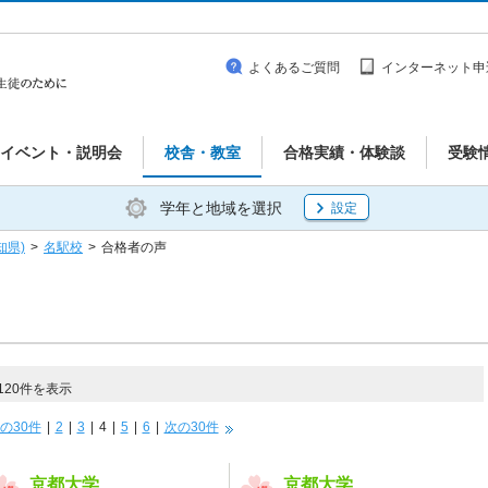
よくあるご質問
インターネット申
イベント・説明会
校舎・教室
合格実績・体験談
受験
学年と地域を選択
設定
知県)
>
名駅校
>
合格者の声
120件を表示
の30件
|
2
|
3
|
4
|
5
|
6
|
次の30件
京都大学
京都大学