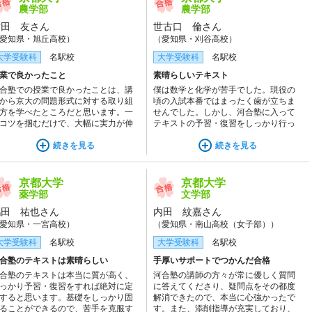
農学部
農学部
古田 友さん
世古口 倫さん
愛知県・旭丘高校）
（愛知県・刈谷高校）
大学受験科
名駅校
大学受験科
名駅校
業で良かったこと
素晴らしいテキスト
合塾での授業で良かったことは、講
僕は数学と化学が苦手でした。現役の
から京大の問題形式に対する取り組
頃の入試本番ではまったく歯が立ちま
方を学べたところだと思います。一
せんでした。しかし、河合塾に入って
コツを掴むだけで、大幅に実力が伸
テキストの予習・復習をしっかり行っ
ることもあって嬉しかったです。
て、授業で講師の説明を聞いて理解を
続きを見る
深めたところ、模試などで安定して点
続きを見る
を取ることができるようになりまし
た。河合塾のテキストを繰り返し復習
すれば、苦手は必ず克服できると感じ
京都大学
京都大学
ました。
薬学部
文学部
鶴田 祐也さん
内田 紋嘉さん
愛知県・一宮高校）
（愛知県・南山高校（女子部））
大学受験科
名駅校
大学受験科
名駅校
合塾のテキストは素晴らしい
手厚いサポートでつかんだ合格
合塾のテキストは本当に質が高く、
河合塾の講師の方々が常に優しく質問
っかり予習・復習をすれば絶対に定
に答えてくださり、疑問点をその都度
すると思います。基礎をしっかり固
解消できたので、本当に心強かったで
ることができるので、苦手を克服す
す。また、添削指導が充実しており、