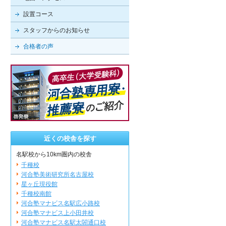
設置コース
スタッフからのお知らせ
合格者の声
近くの校舎を探す
名駅校から10km圏内の校舎
千種校
河合塾美術研究所名古屋校
星ヶ丘現役館
千種校南館
河合塾マナビス名駅広小路校
河合塾マナビス上小田井校
河合塾マナビス名駅太閤通口校