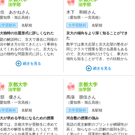
法学部
法学部
魚住 あかねさん
木下 和樹さん
愛知県・旭丘高校）
（愛知県・一宮高校）
大学受験科
名駅校
大学受験科
名駅校
大独特の出題形式に詳しくなれた
京大の傾向をより深く知ることができ
た
題の解説時に、京大で過去に同様の
法や解き方が出てきたという事例を
数学では東大志望と京大志望の塾生が
えてくれるのが良かった。京大なら
同じクラスで授業を受ける講座もある
はの独特な問題形式に詳しくなれ
ので、京大の傾向だけでなく、東大の
。京大だけでなく、東大などの問題
傾向も知ることができ、その比較から
演習できるので、難しい問題への耐
続きを見る
より深く京大に受かるために意識すべ
がついた。
きことを知ることができました。
続きを見る
京都大学
京都大学
法学部
法学部
岡部 優さん
馬塲 朋佳さん
愛知県・一宮高校）
（愛知県・旭丘高校）
大学受験科
名駅校
大学受験科
名駅校
大が求める学生になるための授業
河合塾の授業の強み
業では、京都大学が受験生に求めて
英語の英文解釈のプリントが網羅性が
る能力や解答を把握したうえで、問
高く、知らなかった読解の規則を詳し
のポイントや本質を教えてくださっ
く学べたし、現実的な解答へのプロセ