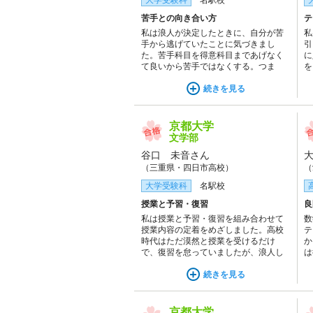
大学受験科
名駅校
苦手との向き合い方
テ
私は浪人が決定したときに、自分が苦
私
手から逃げていたことに気づきまし
引
た。苦手科目を得意科目まであげなく
に
て良いから苦手ではなくする。つま
を
り、不安がなくなるまでその科目と向
い
き合うということが大事です。河合塾
続きを見る
題
の高水準の授業とテキストを道標に苦
る
手と向き合うことで、成長できると思
る
います。
こ
京都大学
文学部
谷口 未音さん
（三重県・四日市高校）
（
大学受験科
名駅校
授業と予習・復習
良
私は授業と予習・復習を組み合わせて
数
授業内容の定着をめざしました。高校
テ
時代はただ漠然と授業を受けるだけ
か
で、復習を怠っていましたが、浪人し
は
てからは予習と復習を行うことで、よ
ま
り学習内容を身につけることができま
続きを見る
題
した。
憶
京都大学