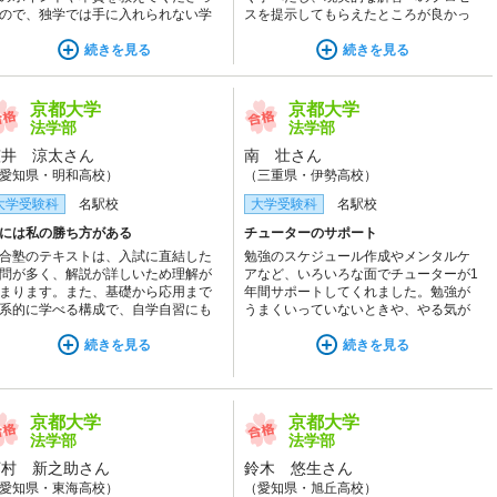
ので、独学では手に入れられない学
スを提示してもらえたところが良かっ
が身についたと感じています。
たです。現代文の記述の添削を毎回し
続きを見る
てもらえるところも強みだと思いま
続きを見る
す。
京都大学
京都大学
法学部
法学部
笠井 涼太さん
南 壮さん
愛知県・明和高校）
（三重県・伊勢高校）
大学受験科
名駅校
大学受験科
名駅校
には私の勝ち方がある
チューターのサポート
合塾のテキストは、入試に直結した
勉強のスケジュール作成やメンタルケ
問が多く、解説が詳しいため理解が
アなど、いろいろな面でチューターが1
まります。また、基礎から応用まで
年間サポートしてくれました。勉強が
系的に学べる構成で、自学自習にも
うまくいっていないときや、やる気が
適です。
落ちてしまっているときに親身になっ
続きを見る
て話を聞いてくれたことは、本当に助
続きを見る
けになりました。
京都大学
京都大学
法学部
法学部
河村 新之助さん
鈴木 悠生さん
愛知県・東海高校）
（愛知県・旭丘高校）