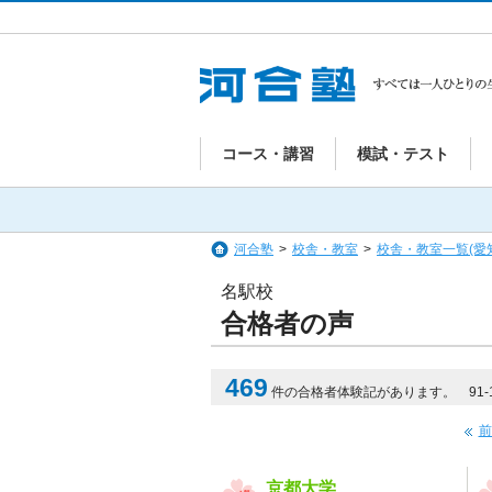
コース・講習
模試・テスト
河合塾
>
校舎・教室
>
校舎・教室一覧(愛
名駅校
合格者の声
469
件の合格者体験記があります。 91-
前
京都大学