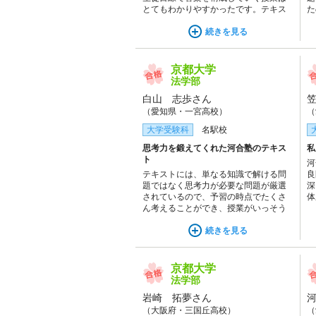
とてもわかりやすかったです。テキス
た
トには、さまざまなテーマや重要ポイ
力
ントが網羅されていたので、効率的に
続きを見る
入試対策のための演習を行うことがで
きました。
京都大学
法学部
白山 志歩さん
（愛知県・一宮高校）
（
大学受験科
名駅校
思考力を鍛えてくれた河合塾のテキス
私
ト
河
テキストには、単なる知識で解ける問
良
題ではなく思考力が必要な問題が厳選
深
されているので、予習の時点でたくさ
体
ん考えることができ、授業がいっそう
最
刺激的になりました。何度も演習する
ことで、自分の弱点も見つけることが
続きを見る
できました。
京都大学
法学部
岩崎 拓夢さん
（大阪府・三国丘高校）
（