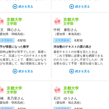
のにとても役立つと思います。
特に現代文はゼロからの入試対策で不
続きを見る
安でしたが、毎週丁寧に添削していた
続きを見る
だけたおかげで、少しずつ点の取れる
答案を書けるようになり、成績を大き
く伸ばせました。
京都大学
京都大学
文学部
文学部
公文 輝心さん
中村 兼彰さん
愛知県・岡崎高校）
（愛知県・東海高校）
大学受験科
名駅校
大学受験科
名駅校
手が得意になった数学
河合塾のテキストの質の高さ
役時は数学が苦手でしたが、基礎シ
最初テキストの分量を見たときは、
ーズ、完成シリーズのテキストを何
「これで受験に必要な量を網羅できる
も復習したことで、夏前にはかなり
のだろうか」と少し不安でしたが、河
びを実感して、他の受験生に差をつ
合塾を信じて予習・復習を繰り返した
る教科になりました。苦手が得意に
結果、模試の成績が上がり、自信につ
ったことで大きな自信につながりま
続きを見る
ながりました。河合塾のテキストは最
続きを見る
た。
小限の努力で最大限のパフォーマンス
が発揮できるように上手く作られてい
るんだなあ、と思いました。
京都大学
京都大学
文学部
文学部
中橋 美乃里さん
石川 ゆうさん
愛知県・明和高校）
（愛知県・旭丘高校）