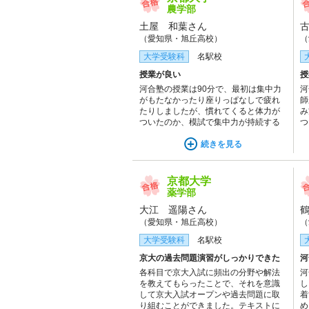
農学部
土屋 和葉さん
（愛知県・旭丘高校）
（
大学受験科
名駅校
授業が良い
授
河合塾の授業は90分で、最初は集中力
河
がもたなかったり座りっぱなしで疲れ
師
たりしましたが、慣れてくると体力が
み
ついたのか、模試で集中力が持続する
つ
時間の伸びを感じました。入試本番で
び
は現役のときより楽に感じるようにな
続きを見る
りました。また、講師の解説はわかり
やすく、応用がきくことを教えてくれ
るので、河合塾に入ってから比較的早
京都大学
い段階で学力の伸びを感じることがで
薬学部
きました。
大江 遥陽さん
（愛知県・旭丘高校）
（
大学受験科
名駅校
京大の過去問題演習がしっかりできた
河
各科目で京大入試に頻出の分野や解法
河
を教えてもらったことで、それを意識
し
して京大入試オープンや過去問題に取
着
り組むことができました。テキストに
め