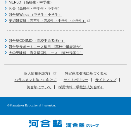
MEPLO （高校生・中学生）
Ｋ会（高校生・中学生・小学生）
河合塾Wings （中学生・小学生）
美術研究所（高卒生・高校生・中学生・小学生）
河合塾COSMO （高校中退者ほか）
河合塾サポートコース梅田 （高校中退者ほか）
大学受験科 海外帰国生コース （海外帰国生）
個人情報保護方針
特定商取引法に基づく表示
ハラスメント防止に向けて
サイトポリシー
サイトマップ
河合塾について
採用情報（学校法人河合塾）
© Kawaijuku Educational Institution.