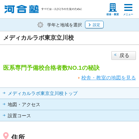
塾生の方
高等学校の先生
校舎・教室
メニュー
学年と地域を選択
設定
メディカルラボ東京立川校
戻る
医系専門予備校合格者数NO.1の秘訣
校舎・教室の地図を見る
メディカルラボ東京立川校トップ
地図・アクセス
設置コース
住所