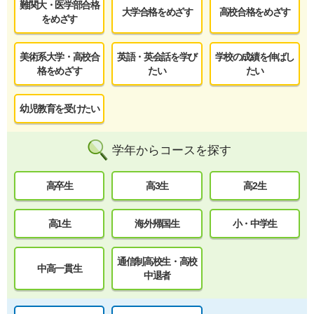
難関大・医学部合格
大学合格をめざす
高校合格をめざす
をめざす
美術系大学・高校合
英語・英会話を学び
学校の成績を伸ばし
格をめざす
たい
たい
幼児教育を受けたい
学年からコースを探す
高卒生
高3生
高2生
高1生
海外帰国生
小・中学生
通信制高校生・高校
中高一貫生
中退者