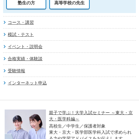
塾生の方
高等学校の先生
コース・講習
模試・テスト
イベント・説明会
合格実績・体験談
受験情報
インターネット申込
親子で学ぶ！大学入試セミナー ～東大・京
大・医学科編～
高校生／中学生／保護者対象
東大・京大・医学部医学科入試で求められ
る力や学習アドバイスをお伝えします。