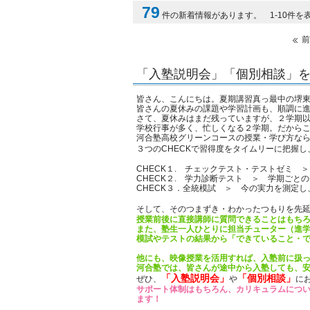
79
件の新着情報があります。 1-10件を
前
「入塾説明会」「個別相談」
皆さん、こんにちは。夏期講習真っ最中の堺
皆さんの夏休みの課題や学習計画も、順調に
さて、夏休みはまだ残っていますが、２学期
学校行事が多く、忙しくなる２学期。だから
河合塾高校グリーンコースの授業・学び方な
３つのCHECKで習得度をタイムリーに把握し
CHECK１. チェックテスト・テストゼミ
CHECK２. 学力診断テスト ＞ 学期ご
CHECK３．全統模試 ＞ 今の実力を測定
そして、そのつまずき・わかったつもりを先
授業前後に直接講師に質問できることはもちろ
また、塾生一人ひとりに担当チューター（進
模試やテストの結果から「できていること・
他にも、映像授業を活用すれば、入塾前に扱
河合塾では、皆さんが途中から入塾しても、
「入塾説明会」
「個別相談」
ぜひ、
や
に
サポート体制はもちろん、カリキュラムにつ
ます！