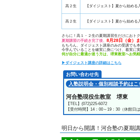
高２生
【ダイジェスト】夏から始める
高２生
【ダイジェスト】夏から始める
さらに！高１・２生の夏期講習生だけにおト
8月28日（金）
夏期講習の手続き完了後、
もちろん、ダイジェスト講座のみの受講でも
今学んでいることを確実に身につけ、着実に
何が自分に最適か迷う方は、堺東教室へお気
▶ダイジェスト講座の詳細はこちら
お問い合わせ先
入塾説明会・個別相談予約はこ
河合塾現役生教室 堺東
【TEL】(072)225-6072
【受付時間】14：00～19：30（休館
明日から開講！河合塾の夏期