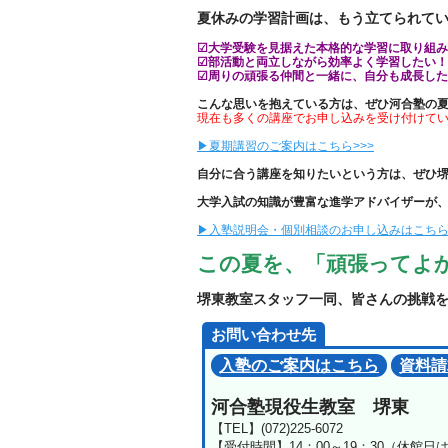
夏休みの学習計画は、もう立てられて
☑大学受験を見据えた本格的な学習に取り組
☑部活動と両立しながら効率よく学習したい！
☑周りの頑張る仲間と一緒に、自分も成長し
こんな思いを抱えている方は、ぜひ河合塾の
現在も多くの講座でお申し込みを受け付けて
▶夏期講習のご案内はこちら>>>
自分に合う講座を知りたいという方は、ぜひ
大学入試の知識が豊富な進学アドバイザーが
▶入塾説明会・個別相談のお申し込みはこちら>
この夏を、「頑張ってよ
堺東教室スタッフ一同、皆さんの挑戦を
お問い合わせ先
入塾のご案内はこちら
資料請
河合塾現役生教室 堺東
【TEL】(072)225-6072
【受付時間】14：00～19：30（休館