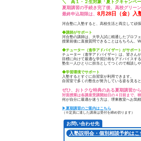
＼ 高１・２生対象「夏トクキャンペ
夏期講習の手続き完了後、高校グリー
8月28日（金）入
最終申込期限は、
河合塾に入塾すると、高校生活と両立して頑
◆講師がサポート
河合塾の講師は、大学入試に精通したプロフ
授業前後に直接質問できることはもちろん、W
◆チューター（進学アドバイザー）がサポー
チューター（進学アドバイザー）は、皆さん
目標に向けて最適な学習計画をアドバイスす
塾生一人ひとりに担当としてつくので相談し
◆学習環境でサポート
入塾するとすぐに自習室が利用できます。
自習室で多くの塾生が努力している姿を見る
ぜひ、おトクな特典のある夏期講習か
対面授業は各講座受講開始日の４日前まで、映
何が自分に最適か迷う方は、堺東教室へお気
▶夏期講習のご案内はこちら
（※定員に達した講座は受付を締め切ります）
お問い合わせ先
入塾説明会・個別相談予約はこ