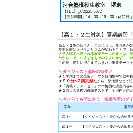
河合塾現役生教室 堺東
【TEL】(072)225-6072
【受付時間】14：00～19：30（休館
【高１・２生対象】夏期講習
高１・２生の皆さん、こんにちは。夏休みが
長期休暇に入り生活リズムが変わることで、
大学入試で出題される重要テーマの多くは、
だからこそ、つまずきをそのままにせず、こ
この夏、絶対に押さえておきたい重要テーマ
＼ダイジェスト講座の特長／
★１学期までの重要テーマを短期集中で効率
９０分×２講完結
★
だから、部活動などで忙
★「講義＋テストゼミ」の本格的な講座内容
★２講目の最後の確認テストで、学習内容の
＼今からでも間に合う、堺東教室のダ
学年
講座
高１生
【ダイジェスト】夏から始める
高１生
【ダイジェスト】夏から始める