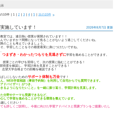
表示
の10件
|
1
|
2
|
3
|
4
|
5
|
次の10件
を実施しています！
2026年8月7日 更新
東教室では、連日熱い授業が展開されています！！
進んでいますか？間際になって焦ることがないよう過ごしてくださいね。
以降のことも考えていきましょう。
こそ、学習したことをその都度着実に身につけたいですね。
ら、
つまずき・わかったつもりを見逃さずに
、
学習を進めることができます。
 ＞ 授業ごとの学びを習得して、次の授業に臨むことができる！
との習得度を確認し、学習計画を見直すことができる！
し、志望大学合格までの距離を確認できる！
サポート体制も万全
延ばしにしないための
です！
ん、WEB学習相談（事前予約制）を利用して自宅からでも質問できます。
学アドバイザー）がつき、
できるようになりたいこと」を一緒に振り返り、学習計画を見直します。
った分野やテーマも受講できるなど、
安心して学習を進めることができる環境を整えています。
お越しください！
いても詳しくご説明し、今後に向けた学習アドバイスと受講プランをご提案いたし