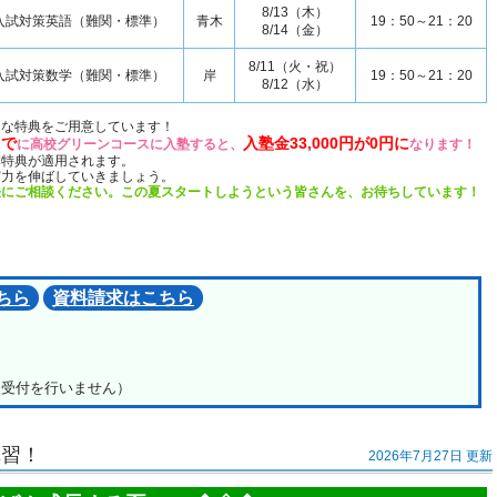
8/13（木）
入試対策英語（難関・標準）
青木
19：50～21：20
8/14（金）
8/11（火・祝）
入試対策数学（難関・標準）
岸
19：50～21：20
8/12（水）
クな特典をご用意しています！
まで
入塾金33,000円が0円に
に高校グリーンコースに入塾すると、
なります！
本特典が適用されます。
実力を伸ばしていきましょう。
軽にご相談ください。この夏スタートしようという皆さんを、お待ちしています！
ちら
資料請求はこちら
日は受付を行いません）
講習！
2026年7月27日 更新