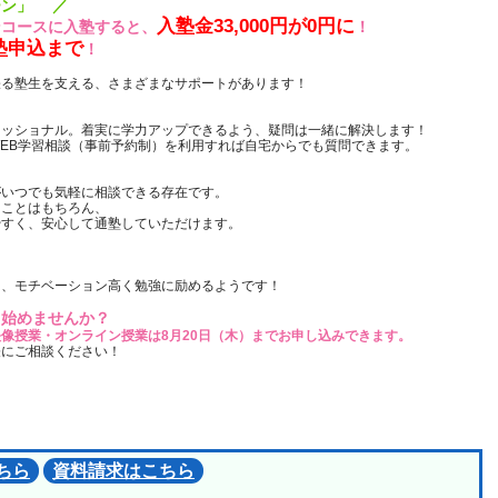
ーン」 ／
入塾金33,000円が0円に
ンコースに入塾すると、
！
塾申込まで
！
張る塾生を支える、さまざまなサポートがあります！
ェッショナル。着実に学力アップできるよう、疑問は一緒に解決します！
EB学習相談（事前予約制）を利用すれば自宅からでも質問できます。
ト
がいつでも気軽に相談できる存在です。
ることはもちろん、
やすく、安心して通塾していただけます。
と、モチベーション高く勉強に励めるようです！
ら始めませんか？
像授業・オンライン授業は8月20日（木）までお申し込みできます。
軽にご相談ください！
ちら
資料請求はこちら