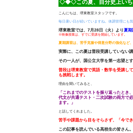
◇◆◇この夏、自分史上いち
こんにちは、堺東教室スタッフです。
毎日暑い日が続いていますね。体調管理にも
堺東教室では、7月28日（火）より
夏期
※映像授業は、すでに受講を開始しています。
夏期講習は、苦手克服や得意分野の強化など
実際に、この夏は普段受講していない
その一人が、国公立大学を第一志望と
普段は堺東教室で英語・数学を受講し
も挑戦します。
理由を聞いてみると、
「これまでのテストを振り返ったとき
代文が共通テスト・二次試験の両方で
ます。」
と話してくれました。
苦手や課題から目をそらさず、「今で
この記事を読んでいる高校生の皆さん