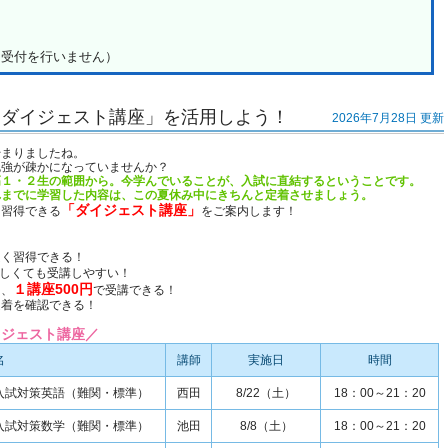
日は受付を行いません）
「ダイジェスト講座」を活用しよう！
2026年7月28日 更新
始まりましたね。
勉強が疎かになっていませんか？
高１・２生の範囲から。今学んでいることが、入試に直結するということです。
れまでに学習した内容は、この夏休み中にきちんと定着させましょう。
「ダイジェスト講座」
を習得できる
をご案内します！
良く習得できる！
しくても受講しやすい！
１講座500円
を、
で受講できる！
定着を確認できる！
イジェスト講座／
名
講師
実施日
時間
入試対策英語（難関・標準）
西田
8/22（土）
18：00～21：20
入試対策数学（難関・標準）
池田
8/8（土）
18：00～21：20