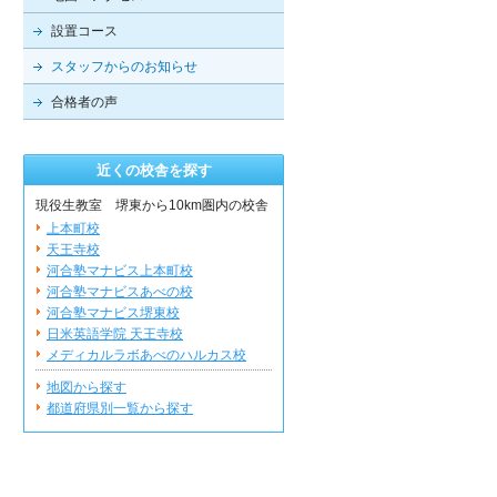
設置コース
スタッフからのお知らせ
合格者の声
近くの校舎を探す
現役生教室 堺東から10km圏内の校舎
上本町校
天王寺校
河合塾マナビス上本町校
河合塾マナビスあべの校
河合塾マナビス堺東校
日米英語学院 天王寺校
メディカルラボあべのハルカス校
地図から探す
都道府県別一覧から探す