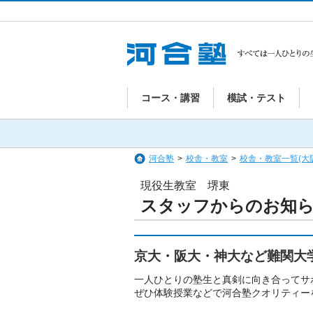
コース・講習
模試・テスト
河合塾
>
校舎・教室
>
校舎・教室一覧(大
現役生教室 堺東
スタッフからのお知
京大・阪大・神大など難関大
一人ひとりの塾生と真剣に向き合ってサ
ぜひ体験授業などで河合塾クオリティー