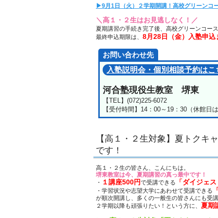
▶9月1日（火）２学期開講！高校グリーンコ
＼高１・２生はお見逃しなく！／
夏期講習の手続き完了後、高校グリーンコー
8月28日（金）入塾申込
最終申込期限は、
お問い合わせ先
入塾説明会・個別相談予約はこ
河合塾現役生教室 堺東
【TEL】(072)225-6072
【受付時間】14：00～19：30（休館
【高１・２生対象】夏トクキャ
です！
高１・２生の皆さん、こんにちは。
堺東教室は今、夏期講習の真っ最中です！
１講座500円
「ダイジェス
・
で受講できる
・学習状況や志望大学にあわせて受講できる
が順次開講し、多くの一般生の皆さんにも受
夏期
２学期以降も頑張りたい！という方に、