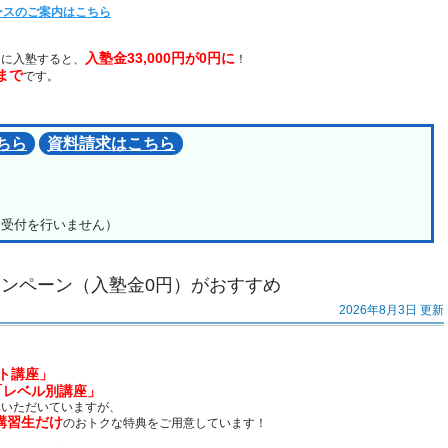
ースのご案内はこちら
入塾金33,000円が0円に
スに入塾すると、
！
まで
です。
ちら
資料請求はこちら
日は受付を行いません）
ンペーン（入塾金0円）がおすすめ
2026年8月3日 更新
ト講座」
「レベル別講座」
講いただいていますが、
講習生だけ
のおトクな特典をご用意しています！