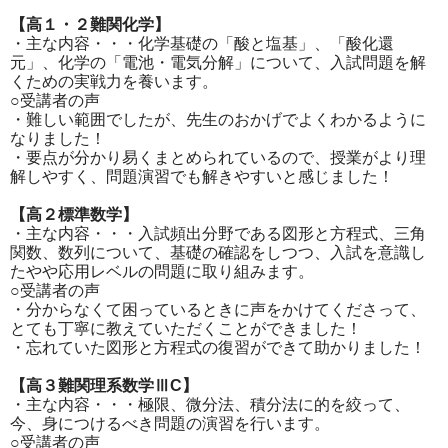
【高１・２難関化学】
・主な内容・・・化学基礎の「酸と塩基」、「酸化還
元」、化学の「電池・電気分解」について、入試問題を解
くための実戦力を養います。
○受講者の声
・難しい範囲でしたが、先生のおかげでよくわかるように
なりました！
・要点が分かり易くまとめられているので、授業がより理
解しやすく、問題演習でも解きやすいと感じました！
【高２標準数学】
・主な内容・・・入試頻出分野である図形と方程式、三角
関数、数列について、基礎の確認をしつつ、入試を意識し
たやや応用レベルの問題に取り組みます。
○受講者の声
・分からなくて困っているときに声をかけてくださって、
とても丁寧に教えていただくことができました！
・忘れていた図形と方程式の復習ができて助かりました！
【高３難関理系数学ⅢC】
・主な内容・・・極限、微分法、積分法に的を絞って、
今、身につけるべき問題の演習を行います。
○受講者の声