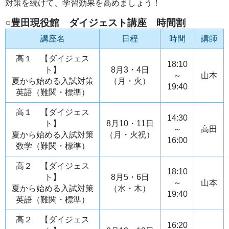
対策を続けて、学習効果を高めましょう！
○豊田現役館 ダイジェスト講座 時間割
講座名
日程
時間
講師
高１ 【ダイジェス
18:10
ト】
8月3・4日
～
山本
夏から始める入試対策
（月・火）
19:40
英語（難関・標準）
高１ 【ダイジェス
14:30
ト】
8月10・11日
～
高田
夏から始める入試対策
（月・火祝）
16:00
数学（難関・標準）
高２ 【ダイジェス
18:10
ト】
8月5・6日
～
山本
夏から始める入試対策
（水・木）
19:40
英語（難関・標準）
高２ 【ダイジェス
16:20