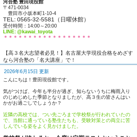
河合塾 豊田現役館
〒471-0034
豊田市小坂本町1-10-4
TEL: 0565-32-5581（日曜休館）
受付時間：14:00～20:00
LINE: @kawai_toyota
＊＊＊＊＊＊＊＊＊＊＊＊＊＊＊＊＊＊
【高３名大志望者必見！】名古屋大学現役合格をめざす
なら河合塾の「名大講座」で！
2026年6月15日 更新
こんにちは！豊田現役館です。
気がつけば、今年も半分が過ぎ、知らないうちに梅雨入り
のじめじめした季節となりましたが、高３生の皆さんはい
かがお過ごしでしょうか？
近隣の高校では、つい先ごろまで学校祭が行われていたの
で、当館に通っている塾生たちも、受験対策との両立に苦
しんでいる姿をよく見かけました。