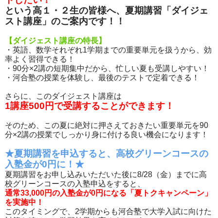
という高１・２生の皆様へ、夏期講習「ダイジェ
スト講座」のご案内です！！
【ダイジェスト講座の特長】
・英語、数学それぞれ1学期までの重要単元を扱うから、効
率よく習得できる！
・90分×2講の短期集中だから、忙しい夏も受講しやすい！
・河合塾の授業を体験し、最後のテストで定着できる！
さらに、このダイジェスト講座は
1講座500円で受講することができます！
そのため、この夏に絶対に押さえておきたい重要単元を90
分×2講の授業でしっかり身に付ける良い機会になります！
★夏期講習を申込すると、高校グリーンコースの
入塾金が0円に！★
夏期講習をお申し込みいただいた後に8/28（金）までに高
校グリーンコースの入塾申込をすると、
通常33,000円の入塾金が0円になる「夏トクキャンペーン」
を実施中！
このタイミングで、2学期からも河合塾で大学入試に向けた