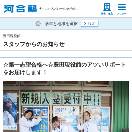
塾生の方
高等学校の先生
校舎・教室
メニュー
学年と地域を選択
設定
豊田現役館
スタッフからのお知らせ
☆第一志望合格へ☆豊田現役館のアツいサポート
をお届けします！