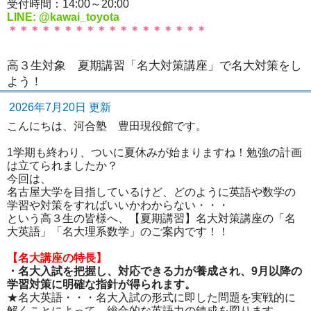
受付時間：14:00～20:00
LINE: @kawai_toyota
＊＊＊＊＊＊＊＊＊＊＊＊＊＊＊＊＊＊
高３生対象 夏期講習「名大対策講座」で名大対策をし
よう！
2026年7月20日 更新
こんにちは、河合塾 豊田現役館です。
1学期も終わり、ついに夏休みが始まりますね！勉強の計画
は立てられましたか？
今回は、
名古屋大学を目指しているけど、どのように英語や数学の
学習や対策をすればいいかわからない・・・
という高３生の皆様へ、【夏期講習】名大対策講座の「名
大英語」「名大理系数学」のご案内です！！
【名大講座の特長】
・名大入試を把握し、対応できる力が養成され、9月以降の
学習対策に明確な指針が得られます。
★名大英語・・・名大入試の形式に即した問題を実戦的に
解くことによって、総合的な英語力の錬成を図ります。