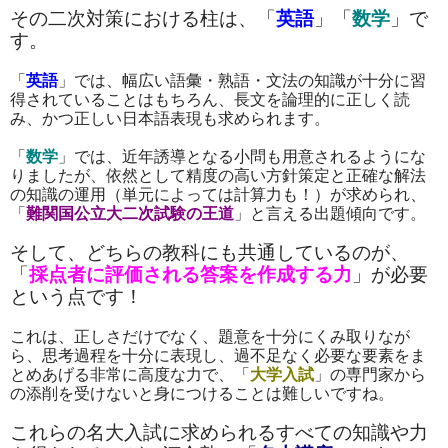
その二次対策における柱は、「
英語
」「
数学
」で
す。
「
英語
」では、幅広い語彙・熟語・文法の知識が十分に習
得されていることはもちろん、長文を論理的に正しく読
み、かつ正しい日本語表現も求められます。
「
数学
」では、近年誘導となる小問も用意されるようにな
りましたが、依然として精度の高い方針策定と正確な解法
の知識の運用（単元によっては計算力も！）が求められ、
「
難関国公立大二次試験の王道
」と言える出題傾向です。
そして、どちらの教科にも共通しているのが、
「
採点者に評価される答案を作成する力
」が必要
という点です！
これは、正しさだけでなく、題意を十分にくみ取りなが
ら、思考過程を十分に表現し、過不足なく必要な要素をま
とめあげる非常に高度な力で、「
大学入試
」の専門家から
の添削を受けないと身につけることは難しいですね。
これらの名大入試に求められるすべての知識や力