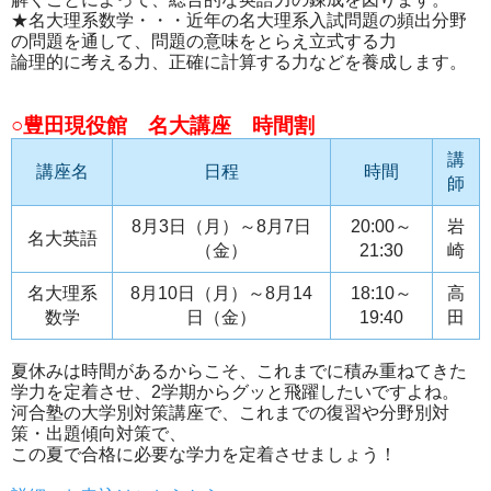
★名大理系数学・・・近年の名大理系入試問題の頻出分野
の問題を通して、問題の意味をとらえ立式する力
論理的に考える力、正確に計算する力などを養成します。
○豊田現役館 名大講座 時間割
講
講座名
日程
時間
師
8月3日（月）～8月7日
20:00～
岩
名大英語
（金）
21:30
崎
名大理系
8月10日（月）～8月14
18:10～
高
数学
日（金）
19:40
田
夏休みは時間があるからこそ、これまでに積み重ねてきた
学力を定着させ、2学期からグッと飛躍したいですよね。
河合塾の大学別対策講座で、これまでの復習や分野別対
策・出題傾向対策で、
この夏で合格に必要な学力を定着させましょう！