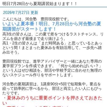
明日7月28日から夏期講習始まります！！
2026年7月27日 更新
こんにちは、河合塾 豊田現役館です。
いよいよ夏本番！明日、7月28日から河合塾の夏
期講習がスタートします！
高3生の皆さんは、この夏で差をつけるラストチャンス。リ
ズムを崩さず最後まで走り抜けよう。
高1・2生の皆さんは「まだ時間ある」と思っているとあっ
という間！まとまった夏休みを有効活用して、一歩先へ踏
み出そう。
豊田現役館では、進学アドバイザーと一緒にあなた専用の
夏学習プランを作成できます。 「何から始めればいい？」
という人はぜひ相談を。部活や学校予定に合わせた無理の
ないスケジュール作りをサポートします。
河合塾の夏期講習は、1講座90分×5回で短期集中。要点を
絞って効率的に学べるから、部活と両立したい人にもぴっ
たりです。
・夏休みのうちに重要ポイントを押さえておきた
い