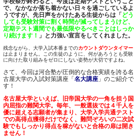
学校祭が終わると、今度は定期テストということ
で、なかなか落ち着かない日々を過ごしているよ
うですが、先日声をかけたある生徒からは「
どう
しても受験対策に割く時間が減ってしまうけど、
定期テスト週間でも最低限やるべきことはしっか
り続けます！
」と力強い宣言をしてくれました。
残念ながら、大学入試本番までの
カウントダウンタイマー
は止まりません。この生徒のように、何があろうとも受験
に向けた取り組みをゼロにしない姿勢が大切ですよね。
さて、今回は河合塾が圧倒的な合格実績を誇る名
古屋大学の入試対策講座「
名大講座
」のご紹介で
す！
名古屋大学といえば、旧帝国大学の一角を担う国
内屈指の難関大学。毎年、一般選抜では４千人を
優に超える志願者が集まり、大学入学共通テスト
での高得点獲得だけでなく、難問ぞろいの二次試
験でもしっかり得点を稼がないと合格の扉は開き
ません！