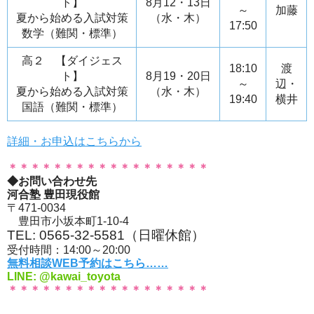
ト】
8月12・13日
～
加藤
夏から始める入試対策
（水・木）
17:50
数学（難関・標準）
高２ 【ダイジェス
18:10
渡
ト】
8月19・20日
～
辺・
夏から始める入試対策
（水・木）
19:40
横井
国語（難関・標準）
詳細・お申込はこちらから
＊＊＊＊＊＊＊＊＊＊＊＊＊＊＊＊＊＊
◆お問い合わせ先
河合塾 豊田現役館
〒471-0034
豊田市小坂本町1-10-4
TEL: 0565-32-5581（日曜休館）
受付時間：14:00～20:00
無料相談WEB予約はこちら……
LINE: @kawai_toyota
＊＊＊＊＊＊＊＊＊＊＊＊＊＊＊＊＊＊