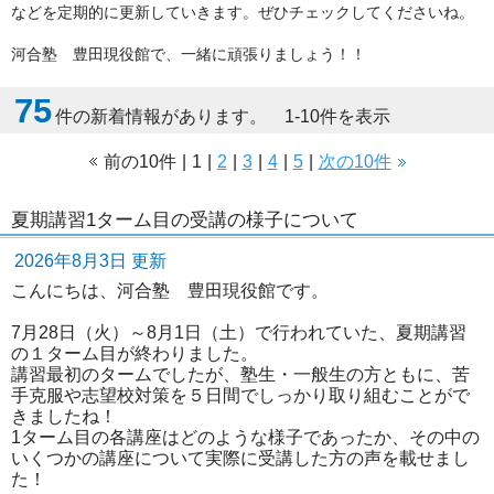
などを定期的に更新していきます。ぜひチェックしてくださいね。
河合塾 豊田現役館で、一緒に頑張りましょう！！
75
件の新着情報があります。 1-10件を表示
前の10件
|
1
|
2
|
3
|
4
|
5
|
次の10件
夏期講習1ターム目の受講の様子について
2026年8月3日 更新
こんにちは、河合塾 豊田現役館です。
7月28日（火）～8月1日（土）で行われていた、夏期講習
の１ターム目が終わりました。
講習最初のタームでしたが、塾生・一般生の方ともに、苦
手克服や志望校対策を５日間でしっかり取り組むことがで
きましたね！
1ターム目の各講座はどのような様子であったか、その中の
いくつかの講座について実際に受講した方の声を載せまし
た！