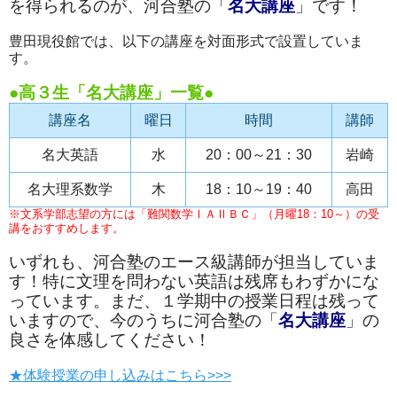
を得られるのが、河合塾の「
名大講座
」です！
豊田現役館では、以下の講座を対面形式で設置していま
す。
●高３生「名大講座」一覧●
講座名
曜日
時間
講師
名大英語
水
20：00～21：30
岩崎
名大理系数学
木
18：10～19：40
高田
※文系学部志望の方には「難関数学ⅠＡⅡＢＣ」（月曜18：10～）の受
講をおすすめします。
いずれも、河合塾のエース級講師が担当していま
す！特に文理を問わない英語は残席もわずかにな
っています。まだ、１学期中の授業日程は残って
いますので、今のうちに河合塾の「
名大講座
」の
良さを体感してください！
★体験授業の申し込みはこちら>>>