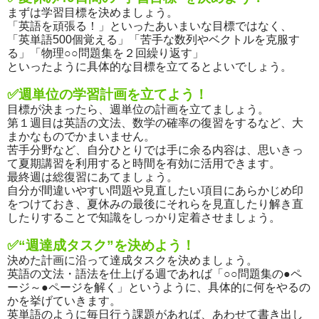
まずは学習目標を決めましょう。
「英語を頑張る！」といったあいまいな目標ではなく、
「英単語500個覚える」「苦手な数列やベクトルを克服す
る」「物理○○問題集を２回繰り返す」
といったように具体的な目標を立てるとよいでしょう。
✅週単位の学習計画を立てよう！
目標が決まったら、週単位の計画を立てましょう。
第１週目は英語の文法、数学の確率の復習をするなど、大
まかなものでかまいません。
苦手分野など、自分ひとりでは手に余る内容は、思いきっ
て夏期講習を利用すると時間を有効に活用できます。
最終週は総復習にあてましょう。
自分が間違いやすい問題や見直したい項目にあらかじめ印
をつけておき、夏休みの最後にそれらを見直したり解き直
したりすることで知識をしっかり定着させましょう。
✅“週達成タスク”を決めよう！
決めた計画に沿って達成タスクを決めましょう。
英語の文法・語法を仕上げる週であれば「○○問題集の●ペ
ージ～●ページを解く」というように、具体的に何をやるの
かを挙げていきます。
英単語のように毎日行う課題があれば、あわせて書き出し