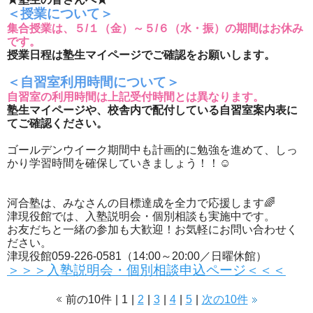
＜授業について＞
集合授業は、５/１（金）～５/６（水・振）の期間はお休み
です。
授業日程は塾生マイページでご確認をお願いします。
＜自習室利用時間について＞
自習室の利用時間は上記受付時間とは異なります。
塾生マイページや、校舎内で配付している自習室案内表に
てご確認ください。
ゴールデンウイーク期間中も計画的に勉強を進めて、しっ
かり学習時間を確保していきましょう！！☺
河合塾は、みなさんの目標達成を全力で応援します🌈
津現役館では、入塾説明会・個別相談も実施中です。
お友だちと一緒の参加も大歓迎！お気軽にお問い合わせく
ださい。
津現役館059-226-0581（14:00～20:00／日曜休館）
＞＞＞入塾説明会・個別相談申込ページ＜＜＜
前の10件
|
1
|
2
|
3
|
4
|
5
|
次の10件