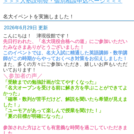
＞＞＞入塾説明会・個別相談申込ページ＜＜＜
名大イベントを実施しました！
2026年6月29日 更新
こんにちは！ 津現役館です！
先日行われた、「名大現役合格への道」にご参加いただい
たみなさまありがとうございました！
このイベントでは、名大入試に精通した英語講師・数学講
師がこの時期からやっておくべき対策をお伝えしました！
また、多くの方々にご参加いただき、嬉しいお声もいただ
いております！
＼参加者の声／
「受験までの勉強計画が立てやすくなった」
「名大オープンを受ける前に解き方を学ぶことができてよ
かった」
「確率・数列が苦手だけど、解説を聞いたら希望が見えま
した！」
「ユーモアがあって楽しんで授業を聞けた！」
「夏の目標が明確になった」
参加された方はとても有意義な時間を過ごしていただきま
した。