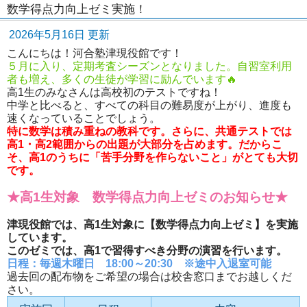
数学得点力向上ゼミ実施！
2026年5月16日 更新
こんにちは！河合塾津現役館です！
５月に入り、定期考査シーズンとなりました。自習室利用
者も増え、多くの生徒が学習に励んでいます🔥
高1生のみなさんは高校初のテストですね！
中学と比べると、すべての科目の難易度が上がり、進度も
速くなっていることでしょう。
特に数学は積み重ねの教科です。さらに、共通テストでは
高1・高2範囲からの出題が大部分を占めます。だからこ
そ、高1のうちに「苦手分野を作らないこと」がとても大切
です。
★高1生対象 数学得点力向上ゼミのお知らせ★
津現役館では、高1生対象に【数学得点力向上ゼミ】を実施
しています。
このゼミでは、高1で習得すべき分野の演習を行います。
日程：毎週木曜日 18:00～20:30 ※途中入退室可能
過去回の配布物をご希望の場合は校舎窓口までお越しくだ
さい。