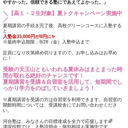
やすかった。信頼できる塾にであえてよかった。」
＼【高１・２生対象】夏トクキャンペーン実施中
／
夏期講習の手続き完了後、高校グリーンコースに入塾する
と
入塾金33,000円が0円に✨
※最終申込期限：8/28（金）入塾申込まで
定員になり次第締め切りますので、お申し込みはお早め
に！
受験の天王山ともいわれる夏休みはまとまった時
間が取れる絶好のチャンスです！
夏期講習を受講＆自習室を活用して、短期間でし
っかり学力をのばしていきましょう！
※夏期講習を受講の方は自習室を利用できます。自習室の
開館時間については、受講校舎にてお問い合わせくださ
い。
河合塾は、みなさんの目標達成を全力で応援します🌈
津現役館では、入塾説明会・個別相談も実施中です。