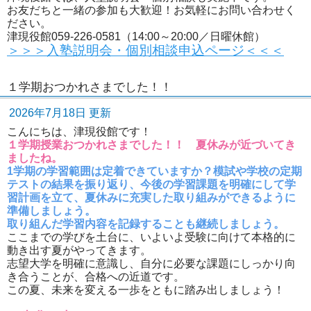
お友だちと一緒の参加も大歓迎！お気軽にお問い合わせく
ださい。
津現役館059-226-0581（14:00～20:00／日曜休館）
＞＞＞入塾説明会・個別相談申込ページ＜＜＜
１学期おつかれさまでした！！
2026年7月18日 更新
こんにちは、津現役館です！
１学期授業おつかれさまでした！！ 夏休みが近づいてき
ましたね。
1学期の学習範囲は定着できていますか？模試や学校の定期
テストの結果を振り返り、今後の学習課題を明確にして学
習計画を立て、夏休みに充実した取り組みができるように
準備しましょう。
取り組んだ学習内容を記録することも継続しましょう。
ここまでの学びを土台に、いよいよ受験に向けて本格的に
動き出す夏がやってきます。
志望大学を明確に意識し、自分に必要な課題にしっかり向
き合うことが、合格への近道です。
この夏、未来を変える一歩をともに踏み出しましょう！