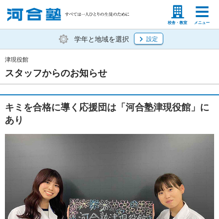
塾生の方
高等学校の先生
校舎・教室
メニュー
学年と地域を選択
設定
津現役館
スタッフからのお知らせ
キミを合格に導く応援団は「河合塾津現役館」に
あり