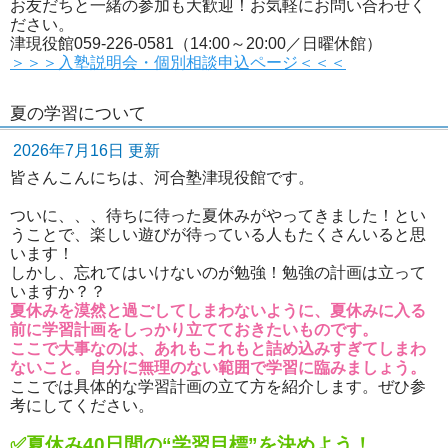
お友だちと一緒の参加も大歓迎！お気軽にお問い合わせく
ださい。
津現役館059-226-0581（14:00～20:00／日曜休館）
＞＞＞入塾説明会・個別相談申込ページ＜＜＜
夏の学習について
2026年7月16日 更新
皆さんこんにちは、河合塾津現役館です。
ついに、、、待ちに待った夏休みがやってきました！とい
うことで、楽しい遊びが待っている人もたくさんいると思
います！
しかし、忘れてはいけないのが勉強！勉強の計画は立って
いますか？？
夏休みを漠然と過ごしてしまわないように、夏休みに入る
前に学習計画をしっかり立てておきたいものです。
ここで大事なのは、あれもこれもと詰め込みすぎてしまわ
ないこと。自分に無理のない範囲で学習に臨みましょう。
ここでは具体的な学習計画の立て方を紹介します。ぜひ参
考にしてください。
✅夏休み40日間の“学習目標”を決めよう！