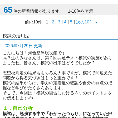
65
件の新着情報があります。 1-10件を表示
前の10件
|
1
|
2
|
3
|
4
|
5
|
次の10件
模試の活用法
2026年7月29日 更新
こんにちは！河合塾津現役館です！
高３生のみなさんは、第２回共通テスト模試の実施があり
ましたね。皆さん、模試の出来はどうでしたか？
志望校判定の結果ももちろん大事ですが、模試で間違えた
問題から得る気づきはもっと重要です！
模試の結果からは、学力の定着度の確認や自分の弱点の把
握など学びがたくさんあります。
そこで、今回は『模試の復習における３つのポイント』を
お伝えします✍️
１．自己分析
模試は、勉強する中で「わかったつもり」になっていた部