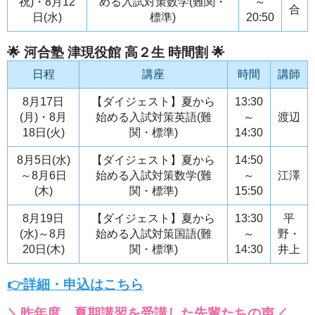
祝)・8月12
める入試対策数学(難関・
～
合
日(水)
標準)
20:50
🌟 河合塾 津現役館 高２生 時間割 🌟
日程
講座
時間
講師
8月17日
【ダイジェスト】夏から
13:30
(月)・8月
始める入試対策英語(難
～
渡辺
18日(火)
関・標準)
14:30
8月5日(水)
【ダイジェスト】夏から
14:50
～8月6日
始める入試対策数学(難
～
江澤
(木)
関・標準)
15:50
8月19日
【ダイジェスト】夏から
13:30
平
(水)～8月
始める入試対策国語(難
～
野・
20日(木)
関・標準)
14:30
井上
👉詳細・申込はこちら
＼昨年度、夏期講習を受講した先輩たちの声／