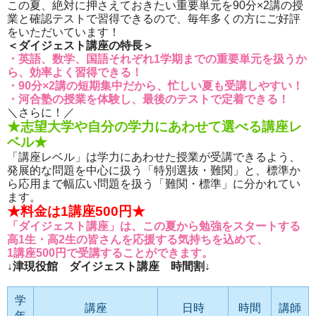
この夏、絶対に押さえておきたい重要単元を90分×2講の授
業と確認テストで習得できるので、毎年多くの方にご好評
をいただいています！
＜ダイジェスト講座の特長＞
・英語、数学、国語それぞれ1学期までの重要単元を扱うか
ら、効率よく習得できる！
・90分×2講の短期集中だから、忙しい夏も受講しやすい！
・河合塾の授業を体験し、最後のテストで定着できる！
＼さらに！／
★志望大学や自分の学力にあわせて選べる講座レ
ベル★
「講座レベル」は学力にあわせた授業が受講できるよう、
発展的な問題を中心に扱う「特別選抜・難関」と、標準か
ら応用まで幅広い問題を扱う「難関・標準」に分かれてい
ます。
★料金は1講座500円★
「ダイジェスト講座」は、この夏から勉強をスタートする
高1生・高2生の皆さんを応援する気持ちを込めて、
1講座500円で受講することができます。
↓津現役館 ダイジェスト講座 時間割↓
学
講座
日時
時間
講師
年