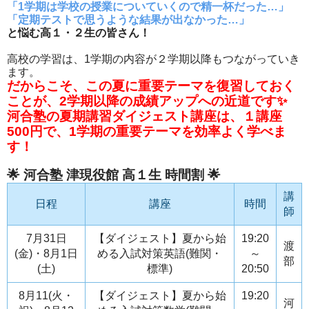
「1学期は学校の授業についていくので精一杯だった…」
「定期テストで思うような結果が出なかった…」
と悩む高１・２生の皆さん！
高校の学習は、1学期の内容が２学期以降もつながっていき
ます。
だからこそ、この夏に重要テーマを復習しておく
ことが、2学期以降の成績アップへの近道です✨
河合塾の夏期講習ダイジェスト講座は、１講座
500円で、1学期の重要テーマを効率よく学べま
す！
🌟 河合塾 津現役館 高１生 時間割 🌟
講
日程
講座
時間
師
7月31日
【ダイジェスト】夏から始
19:20
渡
(金)・8月1日
める入試対策英語(難関・
～
部
(土)
標準)
20:50
8月11(火・
【ダイジェスト】夏から始
19:20
河