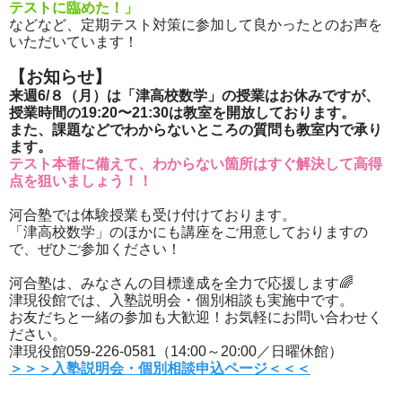
テストに臨めた！」
などなど、定期テスト対策に参加して良かったとのお声を
いただいています！
【お知らせ】
来週6/８（月）は「津高校数学」の授業はお休みですが、
授業時間の19:20〜21:30は教室を開放しております。
また、課題などでわからないところの質問も教室内で承り
ます。
テスト本番に備えて、わからない箇所はすぐ解決して高得
点を狙いましょう！！
河合塾では体験授業も受け付けております。
「津高校数学」のほかにも講座をご用意しておりますの
で、ぜひご参加ください！
河合塾は、みなさんの目標達成を全力で応援します🌈
津現役館では、入塾説明会・個別相談も実施中です。
お友だちと一緒の参加も大歓迎！お気軽にお問い合わせく
ださい。
津現役館059-226-0581（14:00～20:00／日曜休館）
＞＞＞入塾説明会・個別相談申込ページ＜＜＜