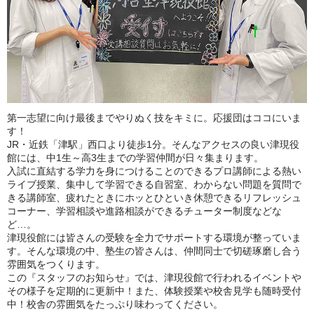
第一志望に向け最後までやりぬく技をキミに。応援団はココにいま
す！
JR・近鉄「津駅」西口より徒歩1分。そんなアクセスの良い津現役
館には、中1生～高3生までの学習仲間が日々集まります。
入試に直結する学力を身につけることのできるプロ講師による熱い
ライブ授業、集中して学習できる自習室、わからない問題を質問で
きる講師室、疲れたときにホッとひといき休憩できるリフレッシュ
コーナー、学習相談や進路相談ができるチューター制度などな
ど…。
津現役館には皆さんの受験を全力でサポートする環境が整っていま
す。そんな環境の中、塾生の皆さんは、仲間同士で切磋琢磨し合う
雰囲気をつくります。
この『スタッフのお知らせ』では、津現役館で行われるイベントや
その様子を定期的に更新中！また、体験授業や校舎見学も随時受付
中！校舎の雰囲気をたっぷり味わってください。