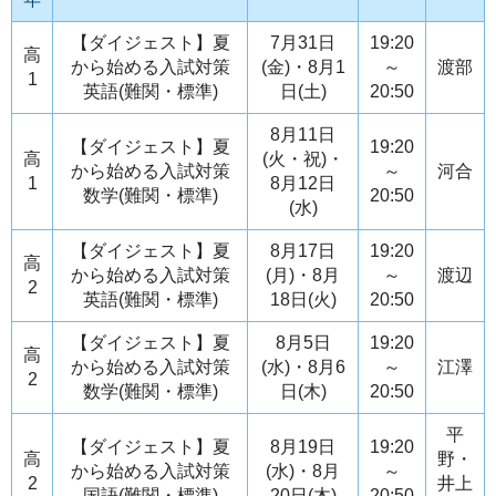
【ダイジェスト】夏
7月31日
19:20
高
から始める入試対策
(金)・8月1
～
渡部
1
英語(難関・標準)
日(土)
20:50
8月11日
【ダイジェスト】夏
19:20
高
(火・祝)・
から始める入試対策
～
河合
1
8月12日
数学(難関・標準)
20:50
(水)
【ダイジェスト】夏
8月17日
19:20
高
から始める入試対策
(月)・8月
～
渡辺
2
英語(難関・標準)
18日(火)
20:50
【ダイジェスト】夏
8月5日
19:20
高
から始める入試対策
(水)・8月6
～
江澤
2
数学(難関・標準)
日(木)
20:50
平
【ダイジェスト】夏
8月19日
19:20
高
野・
から始める入試対策
(水)・8月
～
2
井上
国語(難関・標準)
20日(木)
20:50