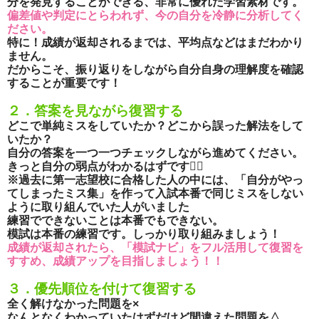
分を発見することができる、非常に優れた学習素材です。
偏差値や判定にとらわれず、今の自分を冷静に分析してく
ださい。
特に！成績が返却されるまでは、平均点などはまだわかり
ません。
だからこそ、振り返りをしながら自分自身の理解度を確認
することが重要です！
２．答案を見ながら復習する
どこで単純ミスをしていたか？どこから誤った解法をして
いたか？
自分の答案を一つ一つチェックしながら進めてください。
きっと自分の弱点がわかるはずです🙆‍♀️
※過去に第一志望校に合格した人の中には、「自分がやっ
てしまったミス集」を作って入試本番で同じミスをしない
ように取り組んでいた人がいました
練習でできないことは本番でもできない。
模試は本番の練習です。しっかり取り組みましょう！
成績が返却されたら、「模試ナビ」をフル活用して復習を
すすめ、成績アップを目指しましょう！！
３．優先順位を付けて復習する
全く解けなかった問題を×
なんとなくわかっていたはずだけど間違えた問題を△