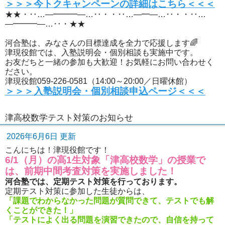
＞＞＞今トクキャンペーンの詳細はこちら＜＜＜
★★・‥…―━━━―…‥・・‥…―━―…‥・・‥…
―━━━―…‥・★★
河合塾は、みなさんの目標達成を全力で応援します🌈
津現役館では、入塾説明会・個別相談も実施中です。
お友だちと一緒の参加も大歓迎！お気軽にお問い合わせく
ださい。
津現役館059-226-0581（14:00～20:00／日曜休館）
＞＞＞入塾説明会・個別相談申込ページ＜＜＜
津高校数学テスト対策のお知らせ
2026年6月6日 更新
こんにちは！津現役館です！
6/1（月）の高1生対象「津高校数学」の授業で
は、前期中間考査対策を実施しました！
河合塾では、定期テスト対策を行っております。
定期テスト対策に参加した生徒からは、
「課題でわからなかった問題が質問できて、テストでも解
くことができた！」
「テストによく出る問題を演習できたので、自信を持って