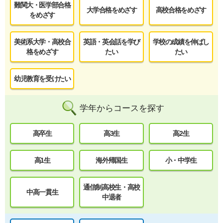
難関大・医学部合格
大学合格をめざす
高校合格をめざす
をめざす
美術系大学・高校合
英語・英会話を学び
学校の成績を伸ばし
格をめざす
たい
たい
幼児教育を受けたい
学年からコースを探す
高卒生
高3生
高2生
高1生
海外帰国生
小・中学生
通信制高校生・高校
中高一貫生
中退者