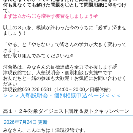
何も見なくても解けた問題を〇として問題用紙に印をつけ
て、
まずは△から〇を増やす復習をしましょう🌱
以上の３点を、模試が終わった今のうちに「必ず」済ませ
ましょう！
「やる」と「やらない」で皆さんの学力が大きく変わって
きます。
ぜひ取り組んでみてくださいね☺️
河合塾は、みなさんの目標達成を全力で応援します🌈
津現役館では、入塾説明会・個別相談も実施中です
お友だちと一緒の参加も大歓迎！お気軽にお問い合わせく
ださい
津現役館059-226-0581（14:00～20:00／日曜休館）
＞＞＞入塾説明会・個別相談申込ページ＜＜＜
高１・２生対象ダイジェスト講座＆夏トクキャンペーン
2026年7月24日 更新
みなさん、こんにちは！津現役館です。