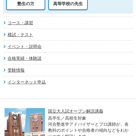
塾生の方
高等学校の先生
コース・講習
模試・テスト
イベント・説明会
合格実績・体験談
受験情報
インターネット申込
国立大入試オープン解説講義
高卒生／高校生対象
河合塾進学アドバイザーとプロ講師が、各
教科のポイントや合格者の傾向などをわか