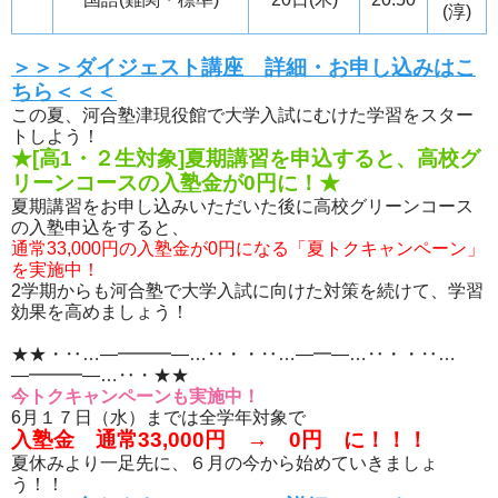
(淳)
＞＞＞ダイジェスト講座 詳細・お申し込みはこ
ちら＜＜＜
この夏、河合塾津現役館で大学入試にむけた学習をスター
トしよう！
★[高1・２生対象]夏期講習を申込すると、高校グ
リーンコースの入塾金が0円に！★
夏期講習をお申し込みいただいた後に高校グリーンコース
の入塾申込をすると、
通常33,000円の入塾金が0円になる「夏トクキャンペーン」
を実施中！
2学期からも河合塾で大学入試に向けた対策を続けて、学習
効果を高めましょう！
★★・‥…―━━━―…‥・・‥…―━―…‥・・‥…
―━━━―…‥・★★
今トクキャンペーンも実施中！
6月１７日（水）までは全学年対象で
入塾金 通常33,000円 → 0円 に！！！
夏休みより一足先に、６月の今から始めていきましょ
う！！