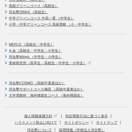
高校グリーンコース（高校生）
河合塾SINKA （高校生）
中学グリーンコース 中高一貫 （中学生）
小学・中学グリーンコース 高校受験 （小・中学生）
MEPLO （高校生・中学生）
Ｋ会（高校生・中学生・小学生）
河合塾Wings （中学生・小学生）
美術研究所（高卒生・高校生・中学生・小学生）
河合塾COSMO （高校中退者ほか）
河合塾サポートコース梅田 （高校中退者ほか）
大学受験科 海外帰国生コース （海外帰国生）
個人情報保護方針
特定商取引法に基づく表示
ハラスメント防止に向けて
サイトポリシー
サイトマップ
河合塾について
採用情報（学校法人河合塾）