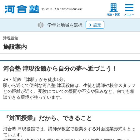
塾生の方
高等学校の先生
校舎・教室
メニュー
学年と地域を選択
設定
津現役館
施設案内
河合塾 津現役館から自分の夢へ近づこう！
JR・近鉄「津駅」から徒歩1分。
駅から近くて便利な河合塾 津現役館は、生徒と講師や校舎スタッフ
との距離が近く、受験についての疑問や不安や悩みなど、何でも相
談できる環境が整っています。
『対面授業』だから、できること
河合塾 津現役館では、講師が教室で授業をする対面授業形式をとっ
ています。