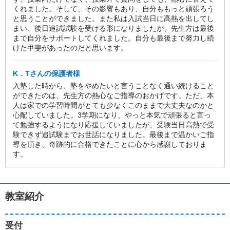
くれました。そして、その影響もあり、自分ももっと頑張ろう
と思うことができました。また私は入試当日に高熱を出してし
まい、後日追試試験を受ける形になりましたが、先生方は最後
まで自分をサポートしてくれました。自分も最後まで努力し続
けた甲斐があったのだと思います。
K．Tさんの保護者様
入塾した時から、塾をやめたいと言うことなく通い続けること
ができたのは、先生方の熱心なご指導のおかげです。ただ、本
人は家での学習時間がとても少なくこのままで大丈夫なのかと
心配していました。3学期になり、やっと本気で頑張ると言っ
て勉強するようになり応援していましたが、受験当日高熱で受
験できず追試験までお世話になりました。最後まで温かいご指
導を頂き、奇跡的に合格できたことに心から感謝しておりま
す。
教室紹介
受付