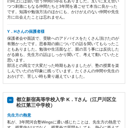
の向上には競い合う仲間の存在もありました。互いに支え合い
つつ刺激にもなる仲間たちと3年間を過ごせて本当に良かった
です。知識や勉強方法のほかにも、かけがえのない仲間や先生
方に出会えたことは忘れません。
Y．Hさんの保護者様
保護者会や面談で、受験へのアドバイスをたくさん頂けたのが
有難かったです。思春期の娘についての話を聞いてもらったこ
ともありました。勉強や生活面など、親の言う事には反抗した
がる娘も、先生方の話はしっかり聞いて、考えて動いていたと
思います。
部活との両立で大変だった時期もありましたが、塾の授業を楽
しんでいたのが印象に残っています。たくさんの仲間や先生の
おかげで、苦しい時も乗り越えていました。
都立新宿高等学校入学 K．Tさん（江戸川区立
松江第三中学校）
先生方の熱意
私が、3年間河合塾Wingsに通い感じたことは、先生方の熱意で
す。授業内だけでなく、授業外で質問をしても、熱心に答えて