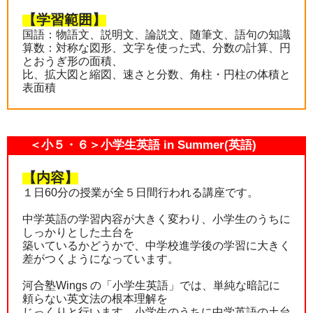
【学習範囲】
国語：物語文、説明文、論説文、随筆文、語句の知識
算数：対称な図形、文字を使った式、分数の計算、円
とおうぎ形の面積、
比、拡大図と縮図、速さと分数、角柱・円柱の体積と
表面積
＜小５・６＞小学生英語 in Summer(英語)
【内容】
１日60分の授業が全５日間行われる講座です。
中学英語の学習内容が大きく変わり、小学生のうちに
しっかりとした土台を
築いているかどうかで、中学校進学後の学習に大きく
差がつくようになっています。
河合塾Wings の「小学生英語」では、単純な暗記に
頼らない英文法の根本理解を
じっくりと行います。小学生のうちに中学英語の土台