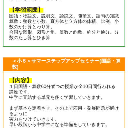
【学習範囲】
国語：物語文、説明文、論説文、随筆文、語句の知識
算数：整数と小数、直方体と立方体の体積、比例、小
数のかけ算とわり算、
合同な図形、図形と角、倍数と約数、約分と通分、分
数のたし算とひき算
＜小６＞サマーステップアップセミナー(国語・算
数)
【内容】
１日国語・算数60分ずつの授業が全10日間行われる
講座です。
中学に直結する単元を多く学習していきます。
まず基本を定着させ、その上で応用・発展問題が解け
るように
実力をつけていきます。
早い段階から中学生になる準備をしていきます。