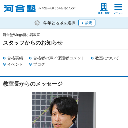
塾生の方
高等学校の先生
校舎・教室
メニュー
学年と地域を選択
設定
河合塾Wings新小岩教室
スタッフからのお知らせ
合格実績
合格者の声／保護者コメント
教室について
イベント
ブログ
教室長からのメッセージ