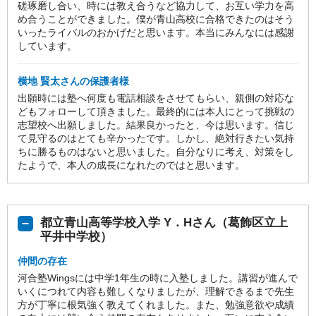
磋琢磨し合い、時には教え合うなど協力して、お互い学力を高
め合うことができました。僕が青山高校に合格できたのはそう
いったライバルのおかげだと思います。本当にみんなには感謝
しています。
横地 賢太さんの保護者様
出願時には塾へ何度も電話相談をさせてもらい、親側の対応な
どもフォローして頂きました。最終的には本人にとって挑戦の
志望校へ出願しました。結果良かったと、今は思います。信じ
て見守るのはとても辛かったです。しかし、絶対行きたい気持
ちに勝るものはないと思いました。自分なりに考え、対策をし
たようで、本人の成長になれたのではと思います。
都立青山高等学校入学 Y．Hさん（葛飾区立上
平井中学校）
仲間の存在
河合塾Wingsには中学1年生の時に入塾しました。講習が進んで
いくにつれて内容も難しくなりましたが、理解できるまで先生
方が丁寧に根気強く教えてくれました。また、勉強意欲や成績