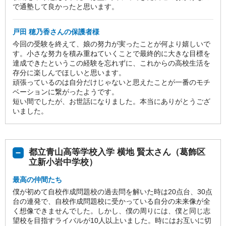
で通塾して良かったと思います。
戸田 穂乃香さんの保護者様
今回の受験を終えて、娘の努力が実ったことが何より嬉しいで
す。小さな努力を積み重ねていくことで最終的に大きな目標を
達成できたというこの経験を忘れずに、これからの高校生活を
存分に楽しんでほしいと思います。
頑張っているのは自分だけじゃないと思えたことが一番のモチ
ベーションに繋がったようです。
短い間でしたが、お世話になりました。本当にありがとうござ
いました。
都立青山高等学校入学 横地 賢太さん（葛飾区
立新小岩中学校）
最高の仲間たち
僕が初めて自校作成問題校の過去問を解いた時は20点台、30点
台の連発で、自校作成問題校に受かっている自分の未来像が全
く想像できませんでした。しかし、僕の周りには、僕と同じ志
望校を目指すライバルが10人以上いました。時にはお互いに切