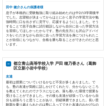
田中 健介さんの保護者様
息子が本格的に受験勉強に取り組み始めたのは中2の3学期後半
でした。志望校が決まってからはとにかく息子の学習方法や勉
強時間に口を出さずに見守り、応援するようにしました。そう
することで息子自身に試行錯誤しながら自分に合った学習方法
を習得してほしかったからです。塾の先生方にも沢山アドバイ
スをいただきながら自分に合った学習方法を身につけられたこ
とが自信にもつながり、合格を勝ち取ることができたのだと思
います。
都立青山高等学校入学 戸田 穂乃香さん（葛飾
区立新小岩中学校）
友達
最初は授業についていけるかなど不安が多くありました。で
も、塾の友達が気軽に話しかけてくれたり、分からないところ
を教えてくれたのでクラスになじめ、落ち着いた環境で授業を
受けることができました。その後も友達が頑張っているから自
分も頑張ろうと思うことがあり、切磋琢磨できました。長い受
験期を乗り越えられたのは塾に入ってできた友達のおかげなの