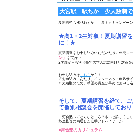
大宮駅 駅ちか 少人数制で
夏期講習も残りわずか！「夏トクキャンペー
★高1・2生対象！夏期講習
に！★
夏期講習をお申し込みいただいた後に年間コース
ン」
を実施中！
2学期からも河合塾で大学入試に向けた対策を
お申し込みは
こちら
から！
※お申込みにあたり、インターネット申込サ
※先着順のため、希望の講座は早めにお申し
そして、夏期講習を経て、ご
て個別相談会を開催しており
「河合塾ってどんなところ？もっと詳しくし
塾生指導に精通した進学アドバイザーが
●河合塾のカリキュラム