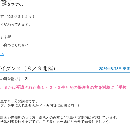
問題を△
紙に印をつけて、
必ず」済ませましょう！
きく変わってきます。
ます🌈
す
問い合わせください
＜＜
ガイダンス（８／９開催）
2026年8月3日 更新
の河合塾です！🌟
予定、または受講された高１・２・３生とその保護者の方を対象に「受験
見直す６０分の講演です。
ップ」を手に入れませんか？（★内容は前回と同一）
習計画や優先度のつけ方、部活との両立など相談を定期的に実施しています。
て学習相談を行う予定です。この夏から一緒に河合塾で頑張りましょう。