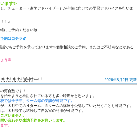
います✨
グし、チューター（進学アドバイザー）が今後に向けての学習アドバイスを行いま
い！！」
軽にご予約ください🙌
予約はコチラ🌠
電話でもご予約を承っております✨個別相談のご予約、またはご不明点などがある
ょう🌸
、まだまだ受付中！
2026年8月2日 更新
校の河合塾です！
習を始めようと検討されている方も多い時期かと思います。
宮校では全学年、ターム毎の受講が可能です。
るが、８月中旬の４ターム、５タームの講座を受講していただくことも可能です。
とは、８月後半も継続して自習室の利用が可能です。
はございません。
お問い合わせや来訪予約をお願いします。
きます。