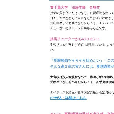
🌸千葉大学 法経学部 合格🌸
授業の質が良いだけでなく、自習環境も整っ
日々、友達とともに自習をしてお互いに励ま
切磋琢磨して勉強できたからこそ、モチベー
チューターのサポートも手厚かったです。
担当チューターからのコメント
学習リズムが整わず始めは苦戦していました
た。
「受験勉強をそろそろ始めたい」「こ
そんな高２生の皆さんには、夏期講習が
大宮校は少人数校舎なので、講師と近い距離
受験生になる前の今だからこそ、苦手克服や
ダイジェスト講座や夏期講習講座とも定員に
👉申込・詳細はこちら