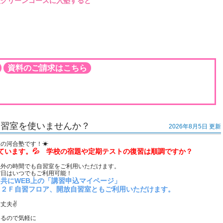
校グリーンコースに入塾すると
資料のご請求はこちら
自習室を使いませんか？
2026年8月5日 更新
校の河合塾です！☀
ています。💦 学校の宿題や定期テストの復習は順調ですか？
以外の時間でも自習室をご利用いただけます。
館日はいつでもご利用可能！
共にWEB上の「講習申込マイページ」
、２Ｆ自習フロア、開放自習室ともご利用いただけます。
丈夫✌
いるので気軽に