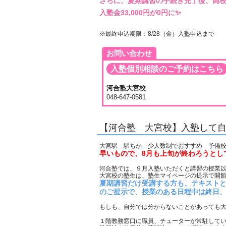
さらに、夏期講習の手続き完了後、高
入塾金33,000円が0円に✨
※最終申込期限：8/28（金）入塾申込まで
お問い合わせ
入塾個別相談のご予約はこちら
河合塾大宮校
048-647-0581
【河合塾 大宮校】入塾して
大宮駅 駅ちか 少人数制でおすすめ 予備
早いもので、8月も上旬が終わろうとし
河合塾では、９月入塾いただくと講習の授業
大宮校の塾生は、塾生マイページの提示で開
夏期講習だけ受講する方も、テキストと
のご提示で、授業のある日程中は終日
もしも、自分では分からないことがあっても大
１階教務窓口に職員、チューターが常駐して