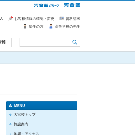
込
お客様情報の確認・変更
資料請求
塾生の方
高等学校の先生
情報
MENU
大宮校トップ
施設案内
地図・アクセス