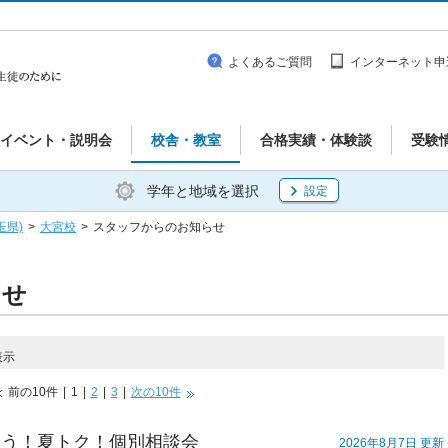
よくあるご質問
インターネット申
イベント・説明会
校舎・教室
合格実績・体験談
受験
学年と地域を選択
設定
玉県)
>
大宮校
>
スタッフからのお知らせ
らせ
表示
前の10件
|
1
|
2
|
3
|
次の10件
合う！夏トク！個別相談会
2026年8月7日 更新