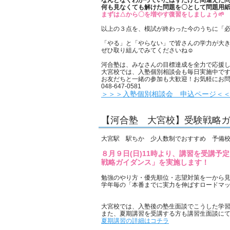
なんとなくわかっていたはずだけど間違えた
何も見なくても解けた問題を〇として問題用
まずは△から〇を増やす復習をしましょう🌱
以上の３点を、模試が終わった今のうちに「
「やる」と「やらない」で皆さんの学力が大
ぜひ取り組んでみてくださいね☺️
河合塾は、みなさんの目標達成を全力で応援し
大宮校では、入塾個別相談会も毎日実施中で
お友だちと一緒の参加も大歓迎！お気軽にお
048-647-0581
＞＞＞入塾個別相談会 申込ページ＜
【河合塾 大宮校】受験戦略
大宮駅 駅ちか 少人数制でおすすめ 予備校
８月９日(日)11時より、講習を受講
戦略ガイダンス」を実施します！
勉強のやり方・優先順位・志望対策を一から
学年毎の「本番までに実力を伸ばすロードマ
大宮校では、入塾後の塾生面談でこうした学
また、夏期講習を受講する方も講習生面談に
夏期講習の詳細はコチラ