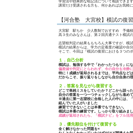
学習法や効果的な暗記法について相談できま
講習だけ受講される方も、何かあればお気軽
【河合塾 大宮校】模試の復
大宮駅 駅ちか 少人数制でおすすめ 予備
高３生のみなさんは、第２回共通テスト模試
志望校判定の結果ももちろん大事ですが、模
模試の結果からは、学力の定着度の確認や自
そこで、今回は『模試の復習における３つのポ
１．自己分析
模試は、勉強する中で「わかったつもり」に
偏差値や判定にとらわれず、今の自分を冷静
特に！成績が返却されるまでは、平均点など
だからこそ、振り返りをしながら自分自身の
２．答案を見ながら復習する
どこで単純ミスをしていたか？どこから誤っ
自分の答案を一つ一つチェックしながら進めてく
※過去に第一志望校に合格した人の中には、
組んでいた人がいました
練習でできないことは本番でもできない。
模試は本番の練習です。しっかり取り組みま
成績が返却されたら、「模試ナビ」をフル活
３．優先順位を付けて復習する
全く解けなかった問題を×