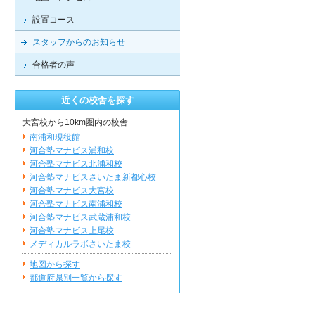
設置コース
スタッフからのお知らせ
合格者の声
近くの校舎を探す
大宮校から10km圏内の校舎
南浦和現役館
河合塾マナビス浦和校
河合塾マナビス北浦和校
河合塾マナビスさいたま新都心校
河合塾マナビス大宮校
河合塾マナビス南浦和校
河合塾マナビス武蔵浦和校
河合塾マナビス上尾校
メディカルラボさいたま校
地図から探す
都道府県別一覧から探す