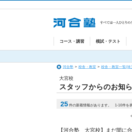
コース・講習
模試・テスト
河合塾
>
校舎・教室
>
校舎・教室一覧(埼
大宮校
スタッフからのお知
25
件の新着情報があります。 1-10件を
【河合塾 大宮校】まだ間に