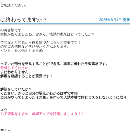
す。
にご相談ください。
習は終わってますか？
2026年8月4日 更新
校の河合塾です！
の実施がありましたね。皆さん、模試の出来はどうでしたか？
試で間違えた問題から得る気づきはもっと重要です！
分の弱点の把握など学びがたくさんあります。
イント』をお伝えします✍️
なっていた部分を発見することができる、非常に優れた学習素材です。
に分析してください。
はまだわかりません。
理解度を確認することが重要です！
た解法をしていたか？
ださい。きっと自分の弱点がわかるはずです🙆‍♀️
「自分がやってしまったミス集」を作って入試本番で同じミスをしないように取り
しょう！
用して復習をすすめ、成績アップを目指しましょう！！