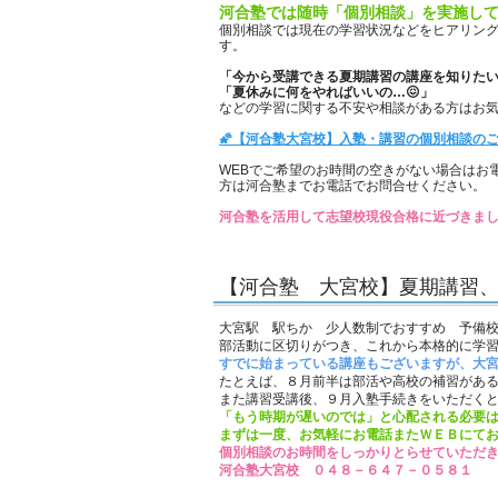
河合塾では随時「個別相談」を実施して
個別相談では現在の学習状況などをヒアリン
す。
「今から受講できる夏期講習の講座を知りた
「夏休みに何をやればいいの…😖」
などの学習に関する不安や相談がある方はお気
🌠【河合塾大宮校】入塾・講習の個別相談のご
WEBでご希望のお時間の空きがない場合はお
方は河合塾までお電話でお問合せください。
河合塾を活用して志望校現役合格に近づきまし
【河合塾 大宮校】夏期講習
大宮駅 駅ちか 少人数制でおすすめ 予備
部活動に区切りがつき、これから本格的に学
すでに始まっている講座もございますが、大
たとえば、８月前半は部活や高校の補習があ
また講習受講後、９月入塾手続きをいただく
「もう時期が遅いのでは」と心配される必要
まずは一度、お気軽にお電話またＷＥＢにて
個別相談のお時間をしっかりとらせていただ
河合塾大宮校 ０４８－６４７－０５８１