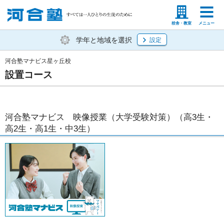
塾生の方
高等学校の先生
校舎・教室
メニュー
学年と地域を選択
設定
河合塾マナビス星ヶ丘校
設置コース
河合塾マナビス 映像授業（大学受験対策）（高3生・
高2生・高1生・中3生）