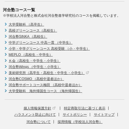
河合塾コース一覧
※学校法人河合塾と株式会社河合塾進学研究社のコースを掲載しています。
大学受験科 （高卒生）
高校グリーンコース（高校生）
河合塾SINKA （高校生）
中学グリーンコース 中高一貫 （中学生）
小学・中学グリーンコース 高校受験 （小・中学生）
MEPLO （高校生・中学生）
Ｋ会（高校生・中学生・小学生）
河合塾Wings （中学生・小学生）
美術研究所（高卒生・高校生・中学生・小学生）
河合塾COSMO （高校中退者ほか）
河合塾サポートコース梅田 （高校中退者ほか）
大学受験科 海外帰国生コース （海外帰国生）
個人情報保護方針
特定商取引法に基づく表示
ハラスメント防止に向けて
サイトポリシー
サイトマップ
河合塾について
採用情報（学校法人河合塾）