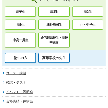
高卒生
高3生
高2生
高1生
海外帰国生
小・中学生
通信制高校生・高校
中高一貫生
中退者
塾生の方
高等学校の先生
コース・講習
模試・テスト
イベント・説明会
合格実績・体験談