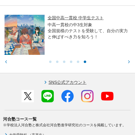
全国中高一貫校 中学生テスト
中高一貫校の中3生対象
全国規模のテストを受験して、自分の実力
と伸ばすべき力を知ろう！
SNS公式アカウント
河合塾コース一覧
※学校法人河合塾と株式会社河合塾進学研究社のコースを掲載しています。
大学受験科 （高卒生）