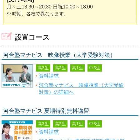
月～土13:30～20:30 日祝10:00～18:00
※
時期、各校で異なります。
設置コース
河合塾マナビス 映像授業（大学受験対策）
高3生
高2生
高1生
中3生
資料請求
河合塾マナビス 映像授業（大学受験
対策）の詳細へ
河合塾マナビス 夏期特別無料講習
高3生
高2生
高1生
中3生
資料請求