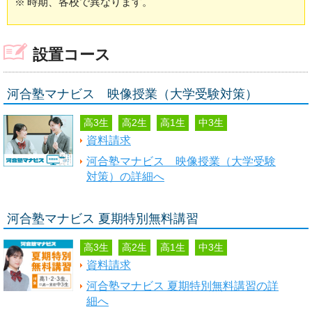
※
時期、各校で異なります。
設置コース
河合塾マナビス 映像授業（大学受験対策）
高3生
高2生
高1生
中3生
資料請求
河合塾マナビス 映像授業（大学受験
対策）の詳細へ
河合塾マナビス 夏期特別無料講習
高3生
高2生
高1生
中3生
資料請求
河合塾マナビス 夏期特別無料講習の詳
細へ