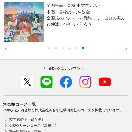
全国中高一貫校 中学生テスト
中高一貫校の中3生対象
全国規模のテストを受験して、自分の実力
と伸ばすべき力を知ろう！
SNS公式アカウント
河合塾コース一覧
※学校法人河合塾と株式会社河合塾進学研究社のコースを掲載しています。
大学受験科 （高卒生）
高校グリーンコース（高校生）
河合塾SINKA （高校生）