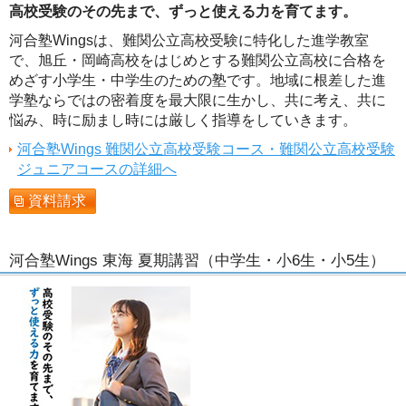
高校受験のその先まで、ずっと使える力を育てます。
河合塾Wingsは、難関公立高校受験に特化した進学教室
で、旭丘・岡崎高校をはじめとする難関公立高校に合格を
めざす小学生・中学生のための塾です。地域に根差した進
学塾ならではの密着度を最大限に生かし、共に考え、共に
悩み、時に励まし時には厳しく指導をしていきます。
河合塾Wings 難関公立高校受験コース・難関公立高校受験
ジュニアコースの詳細へ
資料請求
河合塾Wings 東海 夏期講習（中学生・小6生・小5生）