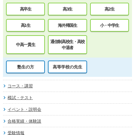
高卒生
高3生
高2生
高1生
海外帰国生
小・中学生
通信制高校生・高校
中高一貫生
中退者
塾生の方
高等学校の先生
コース・講習
模試・テスト
イベント・説明会
合格実績・体験談
受験情報