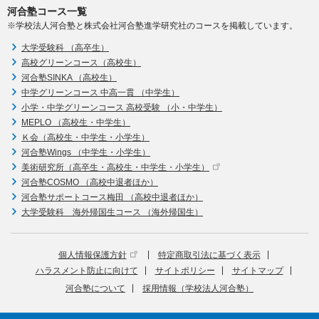
河合塾コース一覧
※学校法人河合塾と株式会社河合塾進学研究社のコースを掲載しています。
大学受験科 （高卒生）
高校グリーンコース（高校生）
河合塾SINKA （高校生）
中学グリーンコース 中高一貫 （中学生）
小学・中学グリーンコース 高校受験 （小・中学生）
MEPLO （高校生・中学生）
Ｋ会（高校生・中学生・小学生）
河合塾Wings （中学生・小学生）
美術研究所（高卒生・高校生・中学生・小学生）
河合塾COSMO （高校中退者ほか）
河合塾サポートコース梅田 （高校中退者ほか）
大学受験科 海外帰国生コース （海外帰国生）
個人情報保護方針
特定商取引法に基づく表示
ハラスメント防止に向けて
サイトポリシー
サイトマップ
河合塾について
採用情報（学校法人河合塾）