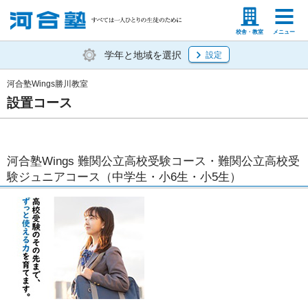
塾生の方
高等学校の先生
校舎・教室
メニュー
学年と地域を選択
設定
河合塾Wings勝川教室
設置コース
河合塾Wings 難関公立高校受験コース・難関公立高校受
験ジュニアコース（中学生・小6生・小5生）