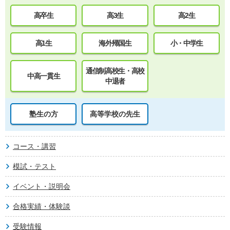
高卒生
高3生
高2生
高1生
海外帰国生
小・中学生
通信制高校生・高校
中高一貫生
中退者
塾生の方
高等学校の先生
コース・講習
模試・テスト
イベント・説明会
合格実績・体験談
受験情報