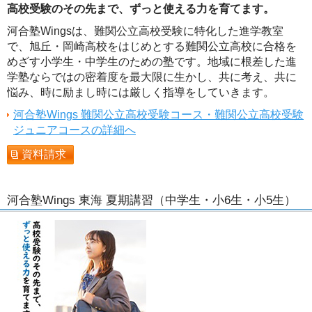
高校受験のその先まで、ずっと使える力を育てます。
河合塾Wingsは、難関公立高校受験に特化した進学教室
で、旭丘・岡崎高校をはじめとする難関公立高校に合格を
めざす小学生・中学生のための塾です。地域に根差した進
学塾ならではの密着度を最大限に生かし、共に考え、共に
悩み、時に励まし時には厳しく指導をしていきます。
河合塾Wings 難関公立高校受験コース・難関公立高校受験
ジュニアコースの詳細へ
資料請求
河合塾Wings 東海 夏期講習（中学生・小6生・小5生）