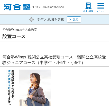
塾生の方
高等学校の先生
校舎・教室
メニュー
学年と地域を選択
設定
河合塾Wingsみかん山教室
設置コース
河合塾Wings 難関公立高校受験コース・難関公立高校受
験ジュニアコース（中学生・小6生・小5生）