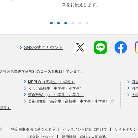
スをお伝えします。
SNS公式アカウント
会社河合塾進学研究社のコースを掲載しています。
MEPLO （高校生・中学生）
河
Ｋ会（高校生・中学生・小学生）
河
河合塾Wings （中学生・小学生）
大
美術研究所（高卒生・高校生・中学生・小学生）
中学生）
特定商取引法に基づく表示
ハラスメント防止に向けて
サイトポリシ
河合塾について
採用情報（学校法人河合塾）