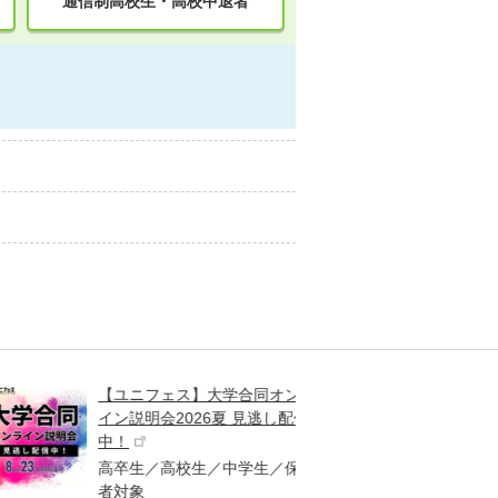
通信制高校生・高校中退者
【ユニフェス】大学合同オンラ
大学受
イン説明会2026夏 見逃し配信
ント
中！
高校生
高卒生／高校生／中学生／保護
「栄冠
者対象
報が満