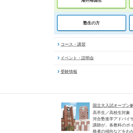
海外帰国生
塾生の方
コース・講習
イベント・説明会
受験情報
高一貫校 中学生テスト
国立大入試オープン解説
貫校の中3生対象
高卒生／高校生対象
模のテストを受験して、
河合塾進学アドバイザー
実力と伸ばすべき力を知
講師が、各教科のポイン
格者の傾向などをわかり