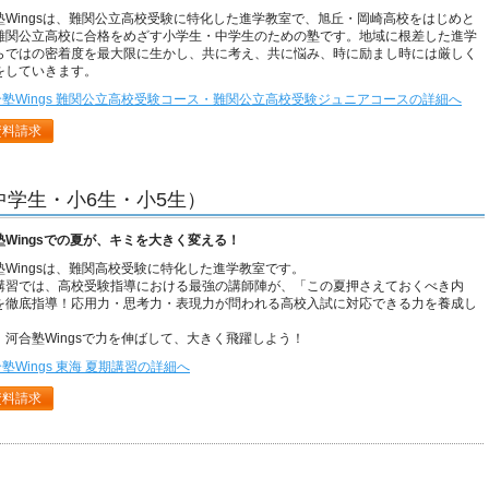
塾Wingsは、難関公立高校受験に特化した進学教室で、旭丘・岡崎高校をはじめと
難関公立高校に合格をめざす小学生・中学生のための塾です。地域に根差した進学
らではの密着度を最大限に生かし、共に考え、共に悩み、時に励まし時には厳しく
をしていきます。
合塾Wings 難関公立高校受験コース・難関公立高校受験ジュニアコースの詳細へ
資料請求
（中学生・小6生・小5生）
塾Wingsでの夏が、キミを大きく変える！
塾Wingsは、難関高校受験に特化した進学教室です。
講習では、高校受験指導における最強の講師陣が、「この夏押さえておくべき内
を徹底指導！応用力・思考力・表現力が問われる高校入試に対応できる力を養成し
。
、河合塾Wingsで力を伸ばして、大きく飛躍しよう！
塾Wings 東海 夏期講習の詳細へ
資料請求