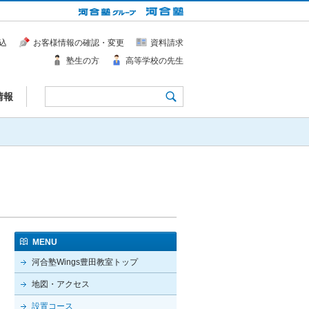
込
お客様情報の確認・変更
資料請求
塾生の方
高等学校の先生
情報
MENU
河合塾Wings豊田教室トップ
地図・アクセス
設置コース