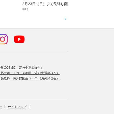
8月23日（日）まで見逃し配信
題集を
中！
す！
合塾COSMO （高校中退者ほか）
合塾サポートコース梅田 （高校中退者ほか）
学受験科 海外帰国生コース （海外帰国生）
ー
サイトマップ