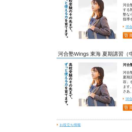
河合
する
塾な
指導
河
河合塾Wings 東海 夏期講習
河合
河合
夏期
容」
ます
さあ
河合
お役立ち情報