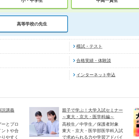
小・中学生
中高一貫生
高等学校の先生
模試・テスト
合格実績・体験談
インターネット申込
講義
親子で学ぶ！大学入試セミナー
～東大・京大・医学科編～
とプロ
高校生／中学生／保護者対象
トや合
東大・京大・医学部医学科入試
やすく
で求められる力や学習アドバイ