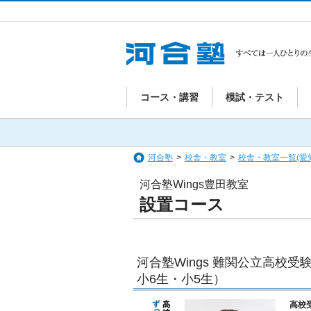
コース・講習
模試・テスト
河合塾
>
校舎・教室
>
校舎・教室一覧(愛
河合塾Wings豊田教室
設置コース
河合塾Wings 難関公立高校
小6生・小5生）
高校