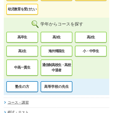
幼児教育を受けたい
学年からコースを探す
高卒生
高3生
高2生
高1生
海外帰国生
小・中学生
通信制高校生・高校
中高一貫生
中退者
塾生の方
高等学校の先生
コース・講習
模試・テスト