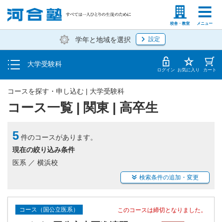
入塾説明会・個別相談
塾生の方
高等学校の先生
校舎・教室
メニュー
学年と地域を選択
設定
学費・入塾手続き方法
大学受験科
入塾から授業開始までのスケジュール
ログイン
お気に入り
カート
コースを探す・申し込む | 大学受験科
コース一覧 | 関東 | 高卒生
5
件のコースがあります。
現在の絞り込み条件
医系 ／ 横浜校
検索条件の追加・変更
コース（国公立医系）
このコースは締切となりました。