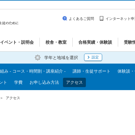
よくあるご質問
インターネット申
イベント・説明会
校舎・教室
合格実績・体験談
受験
学年と地域を選択
設定
み - コース・時間割・講座紹介 -
講師・生徒サポート
体験談・
ント
学費
お申し込み方法
アクセス
アクセス