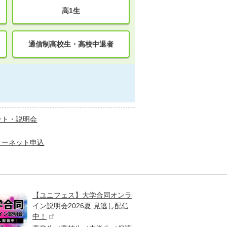
高1生
通信制高校生・高校中退者
ント・説明会
ターネット申込
【ユニフェス】大学合同オンラ
大学受
イン説明会2026夏 見逃し配信
ント
中！
高校生