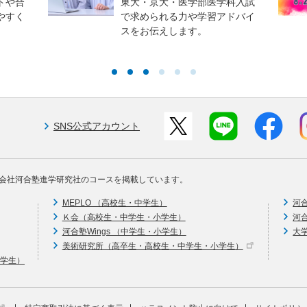
トや合
東大・京大・医学部医学科入試
やすく
で求められる力や学習アドバイ
スをお伝えします。
SNS公式アカウント
会社河合塾進学研究社のコースを掲載しています。
MEPLO （高校生・中学生）
河
Ｋ会（高校生・中学生・小学生）
河
河合塾Wings （中学生・小学生）
大
美術研究所（高卒生・高校生・中学生・小学生）
中学生）