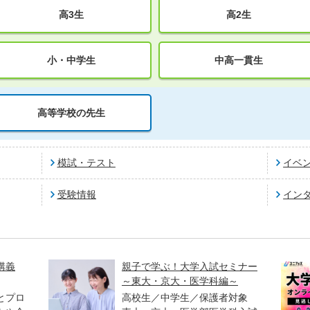
高3生
高2生
小・中学生
中高一貫生
高等学校の先生
模試・テスト
イベ
受験情報
イン
講義
親子で学ぶ！大学入試セミナー
～東大・京大・医学科編～
とプロ
高校生／中学生／保護者対象