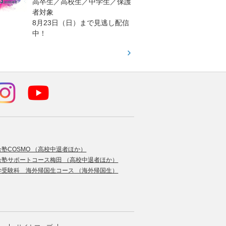
高卒生／高校生／中学生／保護
「栄冠
者対象
報が満
8月23日（日）まで見逃し配信
題集を
中！
す！
合塾COSMO （高校中退者ほか）
合塾サポートコース梅田 （高校中退者ほか）
学受験科 海外帰国生コース （海外帰国生）