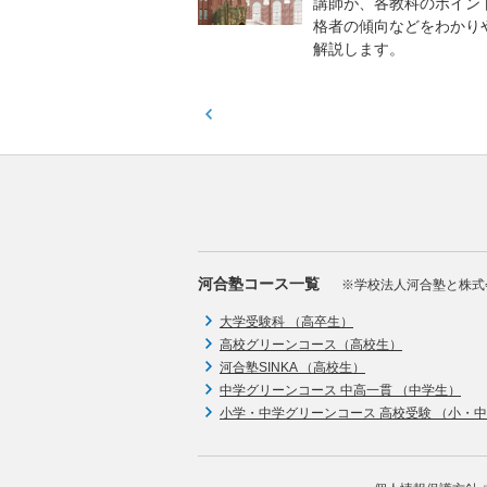
実力と伸ばすべき力を知
講師が、各教科のポイン
格者の傾向などをわかり
解説します。
河合塾コース一覧
※学校法人河合塾と株式
大学受験科 （高卒生）
高校グリーンコース（高校生）
河合塾SINKA （高校生）
中学グリーンコース 中高一貫 （中学生）
小学・中学グリーンコース 高校受験 （小・