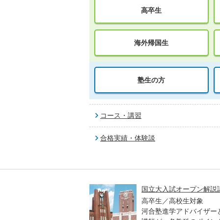
高卒生
海外帰国生
塾生の方
コース・講習
合格実績・体験談
高一貫校 中学生テスト
国立大入試オープン解説
貫校の中3生対象
高卒生／高校生対象
模のテストを受験して、
河合塾進学アドバイザー