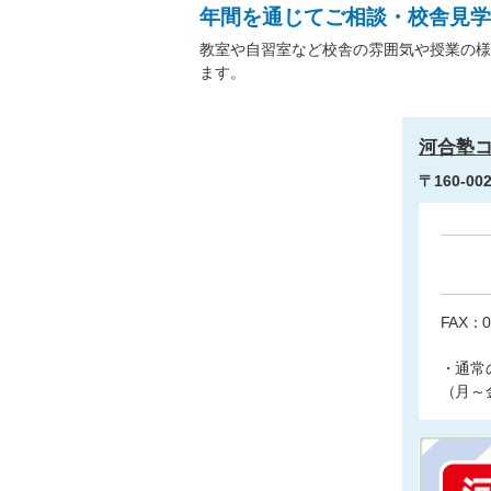
年間を通じてご相談・校舎見学
教室や自習室など校舎の雰囲気や授業の様
ます。
河合塾コ
〒160-0
FAX：0
・通常
（月～金 