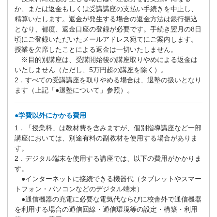
か、または返金もしくは受講講座の支払い手続きを中止し、
精算いたします。返金が発生する場合の返金方法は銀行振込
となり、都度、返金口座の登録が必要です。手続き翌月の8日
頃にご登録いただいたメールアドレス宛てにご案内します。
授業を欠席したことによる返金は一切いたしません。
※目的別講座は、受講開始後の講座取りやめによる返金は
いたしません（ただし、5万円超の講座を除く）。
2．すべての受講講座を取りやめる場合は、退塾の扱いとなり
ます（上記「●退塾について」参照）。
●学費以外にかかる費用
1．「授業料」は教材費を含みますが、個別指導講座など一部
講座においては、別途有料の副教材を使用する場合がありま
す。
2．デジタル端末を使用する講座では、以下の費用がかかりま
す。
●インターネットに接続できる機器代（タブレットやスマー
トフォン・パソコンなどのデジタル端末）
●通信機器の充電に必要な電気代ならびに校舎外で通信機器
を利用する場合の通信回線・通信環境等の設定・構築・利用