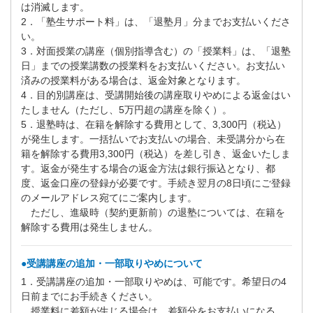
は消滅します。
2．「塾生サポート料」は、「退塾月」分までお支払いくださ
い。
3．対面授業の講座（個別指導含む）の「授業料」は、「退塾
日」までの授業講数の授業料をお支払いください。お支払い
済みの授業料がある場合は、返金対象となります。
4．目的別講座は、受講開始後の講座取りやめによる返金はい
たしません（ただし、5万円超の講座を除く）。
5．退塾時は、在籍を解除する費用として、3,300円（税込）
が発生します。一括払いでお支払いの場合、未受講分から在
籍を解除する費用3,300円（税込）を差し引き、返金いたしま
す。返金が発生する場合の返金方法は銀行振込となり、都
度、返金口座の登録が必要です。手続き翌月の8日頃にご登録
のメールアドレス宛てにご案内します。
ただし、進級時（契約更新前）の退塾については、在籍を
解除する費用は発生しません。
●受講講座の追加・一部取りやめについて
1．受講講座の追加・一部取りやめは、可能です。希望日の4
日前までにお手続きください。
授業料に差額が生じる場合は、差額分をお支払いになる