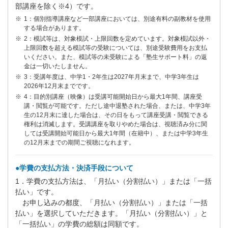
部講座を除く※4）です。
1：個別指導講座など一部講座においては、別途有料の副教材を使用
する場合があります。
2：模試等は、対象模試・上限回数を定めています。対象模試以外・
上限回数を超える模試等の受験については、別途受験費用をお支払
いください。また、模試等の未受験による「塾生サポート料」の返
金は一切いたしません。
3：受講年度は、中学1・2年生は2027年月末まで、中学3年生は
2026年12月末までです。
4：目的別講座（映像）は受講可能開始日から最大1年間、講座受
講・閲覧が可能です。ただし途中退塾された場合、または、中学3年
生の12月末に達した場合は、その日をもって講座受講・閲覧できる
権利は消滅します。受講講座を取りやめた場合は、視聴済み分に関
しては受講開始可能日から最大1年間（在籍中）、または中学3年生
の12月末までの期間ご視聴になれます。
●学費の支払方法・決済手段について
1．学費の支払方法は、「月払い（分割払い）」または「一括
払い」です。
お申し込みの都度、「月払い（分割払い）」または「一括
払い」を選択していただきます。「月払い（分割払い）」と
「一括払い」の学費の総額は同額です。