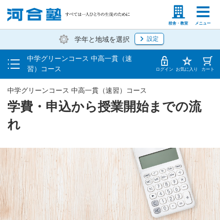
学費・申込から授業開始までの流れ
塾生の方
高等学校の先生
校舎・教室
メニュー
学年と地域を選択
設定
校舎一覧
中学グリーンコース 中高一貫（速
夏期講習
習）コース
ログイン
お気に入り
カート
中学グリーンコース 中高一貫（速習）コース
学費・申込から授業開始までの流
れ