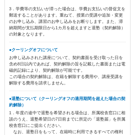
3．学費等の支払いが滞った場合は、学費お支払いの督促文を
郵送することがあります。重ねて、授業の受講や追加・変更
のお申し込み、講習のお申し込みをお断りします。また、滞
納期間が支払期限日から1カ月を超えますと退塾（契約解除）
の対象となります。
●クーリングオフについて
お申し込みされた講座について、契約書面を受け取った日を
含め8日以内であれば、契約解除の旨を記載した書面または電
磁的記録により、契約解除が可能です。
この場合の契約解除は、在籍を解除する費用や、講座受講を
解除する費用を請求しません。
●退塾について（クーリングオフの適用期間を超えた場合の契
約解除）
1．年度の途中で退塾を希望される場合は、所属校舎窓口に相
談のうえ、退塾希望日の7日前までに所定の「退塾届」を所属
校舎窓口にご提出ください。
なお、退塾日をもって、在籍時に利用できるすべての権利