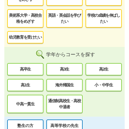
美術系大学・高校合
英語・英会話を学び
学校の成績を伸ばし
格をめざす
たい
たい
幼児教育を受けたい
学年からコースを探す
高卒生
高3生
高2生
高1生
海外帰国生
小・中学生
通信制高校生・高校
中高一貫生
中退者
塾生の方
高等学校の先生