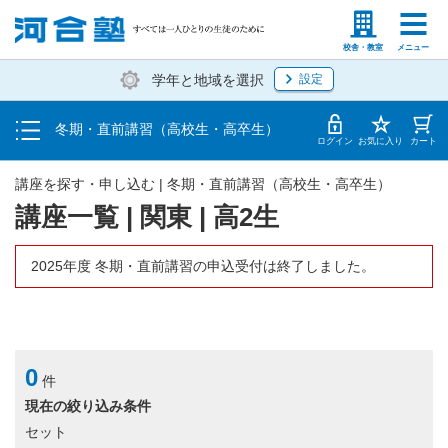
受講料・お申し込み方法
塾生の方
高等学校の先生
校舎・教室
メニュー
学年と地域を選択
設定
受講開始までの流れ
冬期・直前講習（高校生・高卒生）
校舎一覧
ログイン
お気に入り
カート
講座を探す・申し込む | 冬期・直前講習（高校生・高卒生）
講座一覧 | 関東 | 高2生
2025年度 冬期・直前講習の申込受付は終了しました。
0
件
現在の絞り込み条件
セット