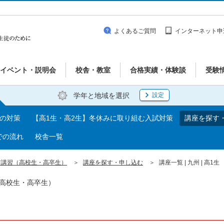
よくあるご質問
インターネット申
イベント・説明会
校舎・教室
合格実績・体験談
受験
学年と地域を選択
設定
期の対策
【高1生・高2生】冬休みに取り組む入試対策
講座を探す
での流れ
校舎一覧
前講習（高校生・高卒生）
講座を探す・申し込む
講座一覧 | 九州 | 高1生
（高校生・高卒生）