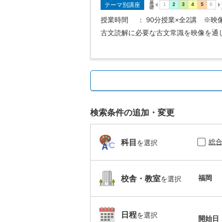
テーマ別講座
授業時間
： 90分授業×全2講 ※
古文読解に必要な古文常識を映像を通
検索条件の追加・変更
総
科目
を選択
福岡
校舎・教室
を選択
日程
を選択
開始日