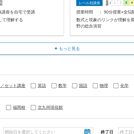
レベル別講座
映像講座を自宅で受講
授業時間
： 90分授業×全
して理解する
数式と現象のリンクが理解を
野の総合演習
もっと見る
合／セット講座
英語
数学
国語
物理
化学
福岡校
北九州現役館
終了日