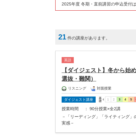
2025年度 冬期・直前講習の申込受付
21
件の講座があります。
英語
【ダイジェスト】冬から始
選抜・難関）
リスニング
対面授業
ダイジェスト講座
授業時間
： 90分授業×全2講
－「リーディング」「ライティング」
実感－