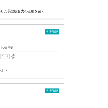
講
越した英語総合力の基盤を築く
冬期講習
映像授業
講
めよう！
冬期講習