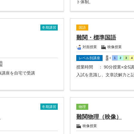
ト体制。
冬期講習
国語
難関・標準国語
対面授業
映像授業
レベル別講座
授業時間
： 90分授業×全5
映像講座を自宅で受講
入試を意識し、文章読解力と
冬期講習
物理
）
難関物理（映像）
映像授業