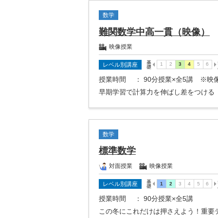
数学
難関数学中高一貫（映像）
映像授業
レベル別講座
授業時間
： 90分授業×全5講 ※
早期学習で計算力を伸ばし差をつける
数学
標準数学
対面授業
映像授業
レベル別講座
授業時間
： 90分授業×全5講
この冬にこれだけは押さえよう！重要