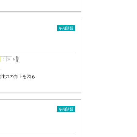
冬期講習
講
記述力の向上を図る
冬期講習