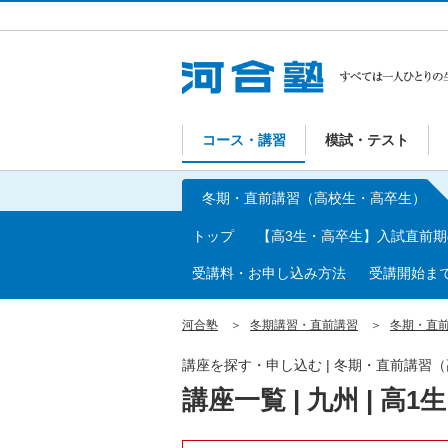
コース・講習
模試・テスト
冬期・直前講習（高校生・高卒生）
トップ
【高3生・高卒生】入試直前
受講料・お申し込み方法
受講開始ま
河合塾
冬期講習・直前講習
冬期・直
講座を探す・申し込む | 冬期・直前講習
講座一覧 | 九州 | 高1生