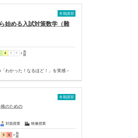
冬期講習
ら始める入試対策数学（難
講
の「わかった！なるほど！」を実感－
冬期講習
合格のための
対面授業
映像授業