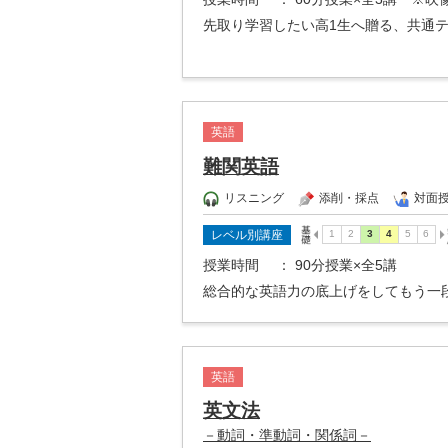
先取り学習したい高1生へ贈る、共通
英語
難関英語
リスニング
添削・採点
対面
レベル別講座
授業時間
： 90分授業×全5講
総合的な英語力の底上げをしてもう一
英語
英文法
－動詞・準動詞・関係詞－