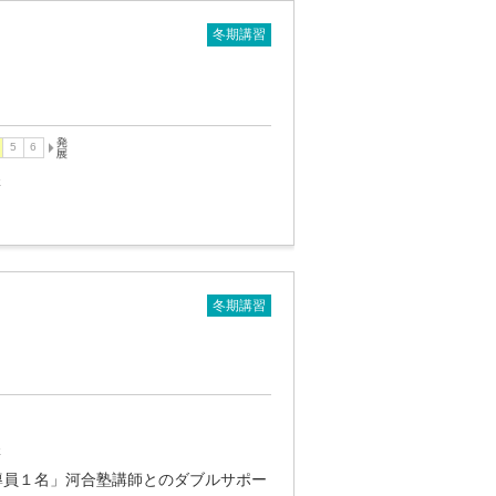
冬期講習
講
冬期講習
講
導員１名」河合塾講師とのダブルサポー