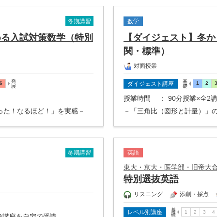
冬期講習
数学
める入試対策数学（特別
【ダイジェスト】冬か
関・標準）
対面授業
ダイジェスト講座
授業時間
： 90分授業×全2
った！なるほど！」を実感－
－「三角比（図形と計量）」
冬期講習
英語
東大・京大・医学部・旧帝大
特別選抜英語
リスニング
添削・採点
レベル別講座
映像講座を自宅で受講