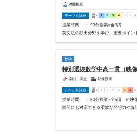
対面授業
テーマ別講座
授業時間
： 90分授業×全3講
英文法の頻出分野を学び、重要ポイン
数学
特別選抜数学中高一貫（映
添削・採点
映像授業
レベル別講座
授業時間
： 90分授業×全5講 ※
難問にも対応できる柔軟な発想力や論