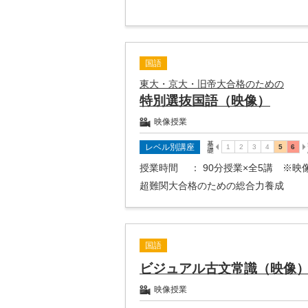
国語
東大・京大・旧帝大合格のための
特別選抜国語（映像）
映像授業
レベル別講座
授業時間
： 90分授業×全5講 ※
超難関大合格のための総合力養成
国語
ビジュアル古文常識（映像
映像授業