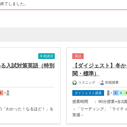
は終了しました。
冬期講習
英語
める入試対策英語（特別
【ダイジェスト】冬か
関・標準）
リスニング
対面授業
ダイジェスト講座
授業時間
： 90分授業×全2
の「わかった！なるほど！」を
－「リーディング」「ライテ
実感－