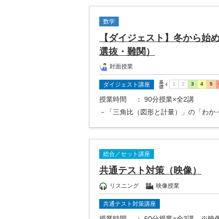
数学
【ダイジェスト】冬から始
選抜・難関）
対面授業
ダイジェスト講座
授業時間
： 90分授業×全2講
－「三角比（図形と計量）」の「わか
総合／セット講座
共通テスト対策（映像）
リスニング
映像授業
共通テスト対策講座
授業時間
： 60分授業×全3講 ※