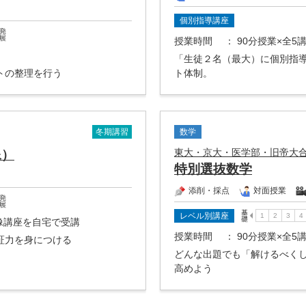
個別指導講座
授業時間
： 90分授業×全5
「生徒２名（最大）に個別指
トの整理を行う
ト体制。
冬期講習
数学
東大・京大・医学部・旧帝大
像）
特別選抜数学
添削・採点
対面授業
レベル別講座
映像講座を自宅で受講
授業時間
： 90分授業×全5
証力を身につける
どんな出題でも「解けるべく
高めよう