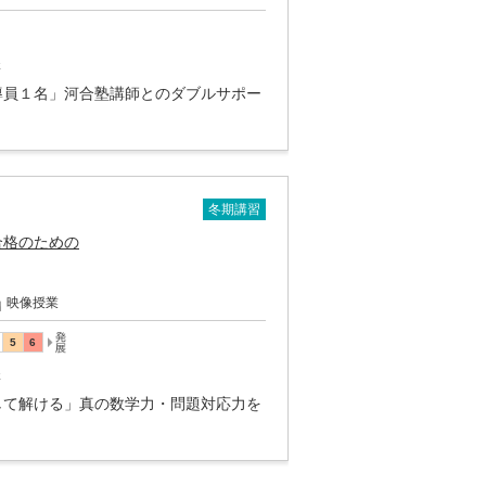
講
導員１名」河合塾講師とのダブルサポー
冬期講習
合格のための
映像授業
講
して解ける」真の数学力・問題対応力を