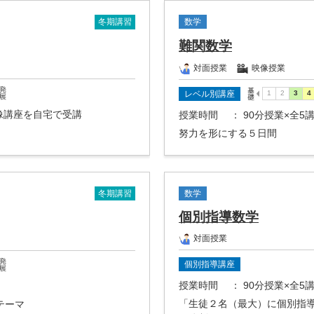
冬期講習
数学
難関数学
対面授業
映像授業
レベル別講座
映像講座を自宅で受講
授業時間
： 90分授業×全5
努力を形にする５日間
冬期講習
数学
個別指導数学
対面授業
個別指導講座
授業時間
： 90分授業×全5
「生徒２名（最大）に個別指
テーマ