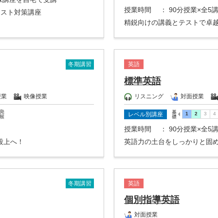
授業時間
： 90分授業×全5
テスト対策講座
精鋭向けの講義とテストで卓
冬期講習
英語
標準英語
授業
映像授業
リスニング
対面授業
レベル別講座
授業時間
： 90分授業×全5
段上へ！
英語力の土台をしっかりと固
冬期講習
英語
個別指導英語
対面授業