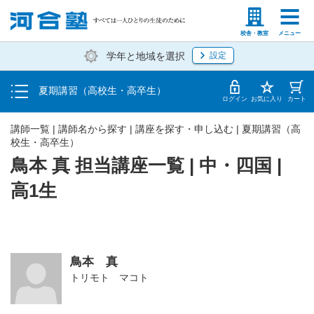
受講料・お申し込み方法
塾生の方
高等学校の先生
校舎・教室
メニュー
学年と地域を選択
設定
受講開始までの流れ
夏期講習（高校生・高卒生）
校舎・教室一覧
ログイン
お気に入り
カート
講師一覧 | 講師名から探す | 講座を探す・申し込む | 夏期講習（高
校生・高卒生）
鳥本 真 担当講座一覧 | 中・四国 |
高1生
鳥本 真
トリモト マコト