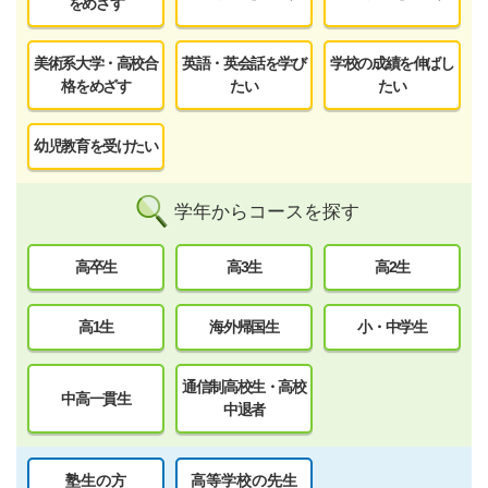
をめざす
美術系大学・高校合
英語・英会話を学び
学校の成績を伸ばし
格をめざす
たい
たい
幼児教育を受けたい
学年からコースを探す
高卒生
高3生
高2生
高1生
海外帰国生
小・中学生
通信制高校生・高校
中高一貫生
中退者
塾生の方
高等学校の先生