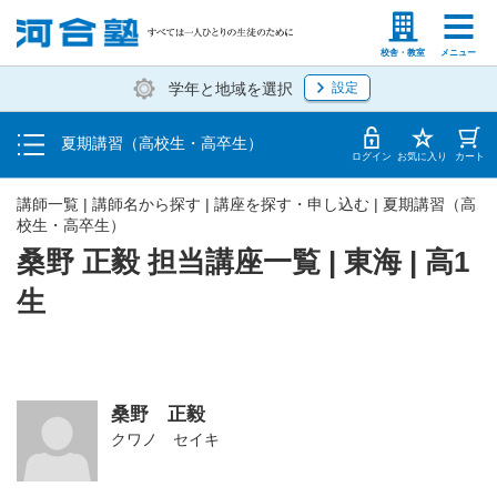
受講料・お申し込み方法
塾生の方
高等学校の先生
校舎・教室
メニュー
学年と地域を選択
設定
受講開始までの流れ
夏期講習（高校生・高卒生）
校舎・教室一覧
ログイン
お気に入り
カート
講師一覧 | 講師名から探す | 講座を探す・申し込む | 夏期講習（高
校生・高卒生）
桑野 正毅 担当講座一覧 | 東海 | 高1
生
桑野 正毅
クワノ セイキ