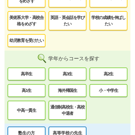
をめざす
美術系大学・高校合
英語・英会話を学び
学校の成績を伸ばし
格をめざす
たい
たい
幼児教育を受けたい
学年からコースを探す
高卒生
高3生
高2生
高1生
海外帰国生
小・中学生
通信制高校生・高校
中高一貫生
中退者
塾生の方
高等学校の先生