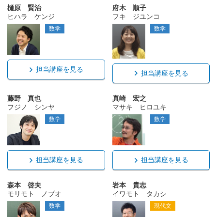
樋原 賢治
府木 順子
ヒハラ ケンジ
フキ ジユンコ
数学
数学
担当講座を見る
担当講座を見る
藤野 真也
真崎 宏之
フジノ シンヤ
マサキ ヒロユキ
数学
数学
担当講座を見る
担当講座を見る
森本 啓夫
岩本 貴志
モリモト ノブオ
イワモト タカシ
数学
現代文