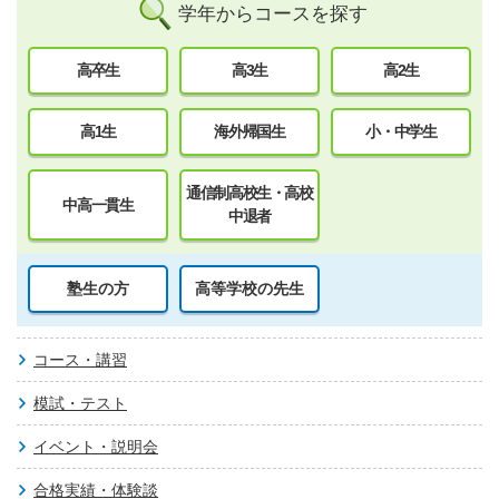
学年からコースを探す
高卒生
高3生
高2生
高1生
海外帰国生
小・中学生
通信制高校生・高校
中高一貫生
中退者
塾生の方
高等学校の先生
コース・講習
模試・テスト
イベント・説明会
合格実績・体験談