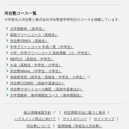
河合塾コース一覧
※学校法人河合塾と株式会社河合塾進学研究社のコースを掲載しています。
大学受験科 （高卒生）
高校グリーンコース（高校生）
河合塾SINKA （高校生）
中学グリーンコース 中高一貫 （中学生）
小学・中学グリーンコース 高校受験 （小・中学生）
MEPLO （高校生・中学生）
Ｋ会（高校生・中学生・小学生）
河合塾Wings （中学生・小学生）
美術研究所（高卒生・高校生・中学生・小学生）
河合塾COSMO （高校中退者ほか）
河合塾サポートコース梅田 （高校中退者ほか）
大学受験科 海外帰国生コース （海外帰国生）
個人情報保護方針
特定商取引法に基づく表示
ハラスメント防止に向けて
サイトポリシー
サイトマップ
河合塾について
採用情報（学校法人河合塾）