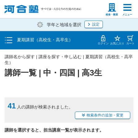
受講料・お申し込み方法
塾生の方
高等学校の先生
校舎・教室
メニュー
学年と地域を選択
設定
受講開始までの流れ
夏期講習（高校生・高卒生）
校舎・教室一覧
ログイン
お気に入り
カート
講師名から探す | 講座を探す・申し込む | 夏期講習（高校生・高卒
生）
講師一覧 | 中・四国 | 高3生
41
人の講師が検索されました。
検索条件の追加・変更
講師を選択すると、担当講座一覧が表示されます。