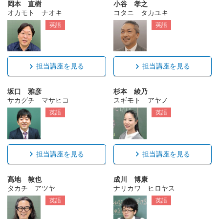
岡本 直樹
小谷 孝之
オカモト ナオキ
コタニ タカユキ
英語
英語
担当講座を見る
担当講座を見る
坂口 雅彦
杉本 綾乃
サカグチ マサヒコ
スギモト アヤノ
英語
英語
担当講座を見る
担当講座を見る
髙地 敦也
成川 博康
タカチ アツヤ
ナリカワ ヒロヤス
英語
英語