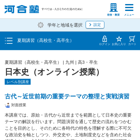
受講料・お申し込み方法
塾生の方
高等学校の先生
校舎・教室
メニュー
学年と地域を選択
設定
受講開始までの流れ
夏期講習（高校生・高卒生）
校舎・教室一覧
ログイン
お気に入り
カート
夏期講習（高校生・高卒生）
|
九州
|
高3・卒生
日本史（オンライン授業）
レベル別講座
古代～近世前期の重要テーマの整理と実戦演習
対面授業
本講座では、原始・古代から近世までを範囲として日本史の重要
テーマの解説を行います。問題演習を通して歴史の流れをつかむ
ことを目的とし、そのために各時代の特色を理解する際に不可欠
な政治史を軸としつつ、外交史や、土地制度史などを含めた社会