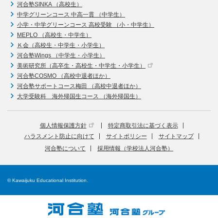
河合塾SINKA （高校生）
中学グリーンコース 中高一貫 （中学生）
小学・中学グリーンコース 高校受験 （小・中学生）
MEPLO （高校生・中学生）
Ｋ会（高校生・中学生・小学生）
河合塾Wings （中学生・小学生）
美術研究所（高卒生・高校生・中学生・小学生）
河合塾COSMO （高校中退者ほか）
河合塾サポートコース梅田 （高校中退者ほか）
大学受験科 海外帰国生コース （海外帰国生）
個人情報保護方針
特定商取引法に基づく表示
ハラスメント防止に向けて
サイトポリシー
サイトマップ
河合塾について
採用情報（学校法人河合塾）
© Kawaijuku Educational Institution.