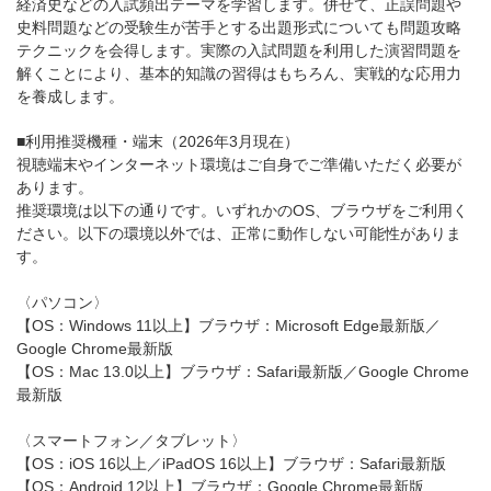
経済史などの入試頻出テーマを学習します。併せて、正誤問題や
史料問題などの受験生が苦手とする出題形式についても問題攻略
テクニックを会得します。実際の入試問題を利用した演習問題を
解くことにより、基本的知識の習得はもちろん、実戦的な応用力
を養成します。
■利用推奨機種・端末（2026年3月現在）
視聴端末やインターネット環境はご自身でご準備いただく必要が
あります。
推奨環境は以下の通りです。いずれかのOS、ブラウザをご利用く
ださい。以下の環境以外では、正常に動作しない可能性がありま
す。
〈パソコン〉
【OS：Windows 11以上】ブラウザ：Microsoft Edge最新版／
Google Chrome最新版
【OS：Mac 13.0以上】ブラウザ：Safari最新版／Google Chrome
最新版
〈スマートフォン／タブレット〉
【OS：iOS 16以上／iPadOS 16以上】ブラウザ：Safari最新版
【OS：Android 12以上】ブラウザ：Google Chrome最新版