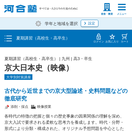
受講料・お申し込み方法
塾生の方
高等学校の先生
校舎・教室
メニュー
学年と地域を選択
設定
受講開始までの流れ
夏期講習（高校生・高卒生）
校舎・教室一覧
ログイン
お気に入り
カート
夏期講習（高校生・高卒生）
|
九州
|
高3・卒生
京大日本史（映像）
大学別対策講座
古代から近世までの京大型論述・史料問題などの
徹底研究
添削・採点
映像授業
各時代の特徴の把握と個々の歴史事象の因果関係の理解を深め、
京大入試で要求される柔軟な思考力を養成します。時代・分野・
形式により分類・構成された、オリジナル予想問題を中心とした