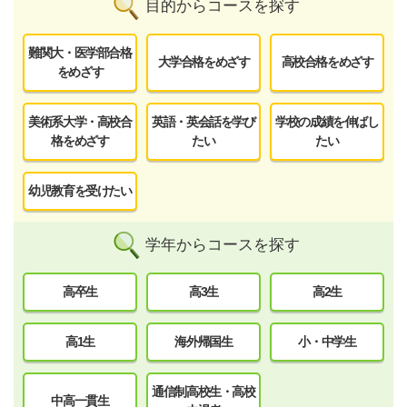
目的からコースを探す
難関大・医学部合格
大学合格をめざす
高校合格をめざす
をめざす
美術系大学・高校合
英語・英会話を学び
学校の成績を伸ばし
格をめざす
たい
たい
幼児教育を受けたい
学年からコースを探す
高卒生
高3生
高2生
高1生
海外帰国生
小・中学生
通信制高校生・高校
中高一貫生