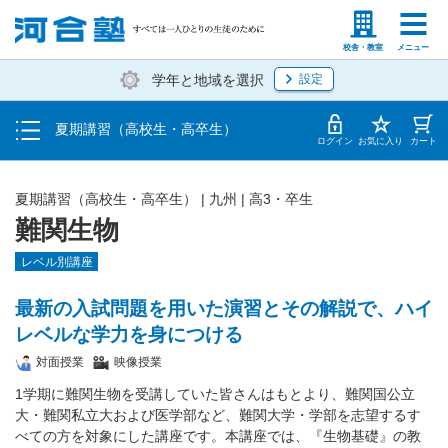
受講料・お申し込み方法
塾生の方
高等学校の先生
校舎・教室
メニュー
学年と地域を選択
設定
受講開始までの流れ
夏期講習（高校生・高卒生）
校舎・教室一覧
ログイン
お気に入り
カート
夏期講習（高校生・高卒生）
|
九州
|
高3・卒生
難関生物
レベル別講座
最新の入試問題を用いた演習とその解説で、ハイ
レベルな学力を身につける
対面授業
映像授業
1学期に難関生物を受講していた皆さんはもとより、難関国公立
大・難関私立大および医学部など、難関大学・学部を志望するす
べての方を対象にした講座です。本講座では、『生物基礎』の教