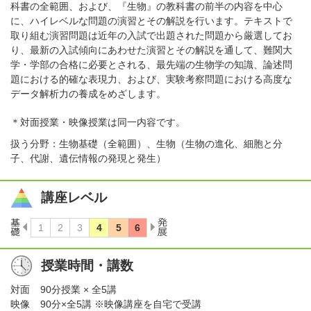
科書の全範囲、および、『生物』の教科書の前半の内容を中心
に、ハイレベルな問題の演習とその解説を行います。テキストで
取り組む演習問題は近年の入試で出題された問題から厳選してお
り、最新の入試傾向にあわせた演習とその解説を通して、難関大
学・学部の合格に必要とされる、最先端の生物学の知識、論述問
題における的確な表現力、および、実験考察問題における高度な
データ解析力の養成をめざします。
＊対面授業・映像授業は同一内容です。
扱う分野：生物基礎（全範囲）、生物（生物の進化、細胞と分
子、代謝、遺伝情報の発現と発生）
講座レベル
授業時間・講数
対面
90分授業 × 全5講
映像
90分×全5講 ※映像講座を自宅で受講