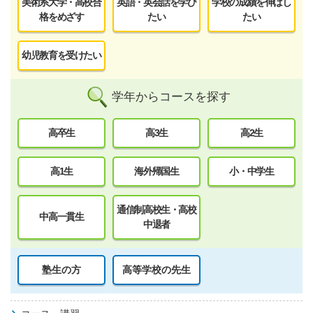
美術系大学・高校合
英語・英会話を学び
学校の成績を伸ばし
格をめざす
たい
たい
幼児教育を受けたい
学年からコースを探す
高卒生
高3生
高2生
高1生
海外帰国生
小・中学生
通信制高校生・高校
中高一貫生
中退者
塾生の方
高等学校の先生