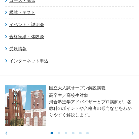
コース・講習
模試・テスト
イベント・説明会
合格実績・体験談
受験情報
インターネット申込
国立大入試オープン解説講義
高卒生／高校生対象
河合塾進学アドバイザーとプロ講師が、各
教科のポイントや合格者の傾向などをわか
りやすく解説します。