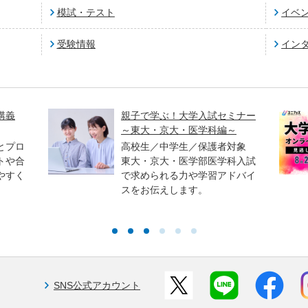
模試・テスト
イベ
受験情報
イン
講義
親子で学ぶ！大学入試セミナー
～東大・京大・医学科編～
とプロ
高校生／中学生／保護者対象
トや合
東大・京大・医学部医学科入試
やすく
で求められる力や学習アドバイ
スをお伝えします。
SNS公式アカウント