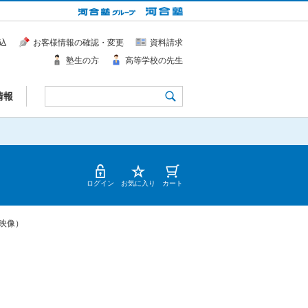
込
お客様情報の確認・変更
資料請求
塾生の方
高等学校の先生
情報
ログイン
お気に入り
カート
映像）