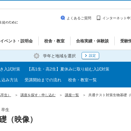
よくあるご質問
インターネット申
イベント・説明会
校舎・教室
合格実績・体験談
受験
学年と地域を選択
設定
べき入試対策
【高1生・高2生】夏休みに取り組む入試対策
し込み方法
受講開始までの流れ
校舎・教室一覧
高卒生）
講座を探す・申し込む
講座一覧
共通テスト対策生物基礎（
・卒生
礎（映像）