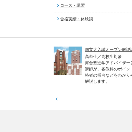
コース・講習
合格実績・体験談
高一貫校 中学生テスト
国立大入試オープン解説
貫校の中3生対象
高卒生／高校生対象
模のテストを受験して、
河合塾進学アドバイザー
実力と伸ばすべき力を知
講師が、各教科のポイン
格者の傾向などをわかり
解説します。