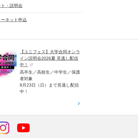
ント・説明会
ターネット申込
【ユニフェス】大学合同オンラ
大学受
イン説明会2026夏 見逃し配信
ント
中！
高校生
高卒生／高校生／中学生／保護
「栄冠
者対象
報が満
8月23日（日）まで見逃し配信
題集を
中！
す！