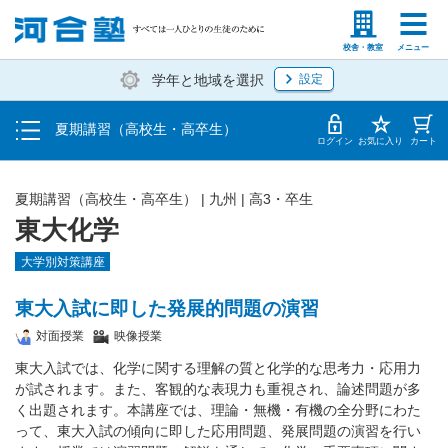
受講料・お申し込み方法
塾生の方
高等学校の先生
校舎・教室
メニュー
学年と地域を選択
設定
受講開始までの流れ
夏期講習（高校生・高卒生）
校舎・教室一覧
ログイン
お気に入り
カート
夏期講習（高校生・高卒生）
|
九州
|
高3・卒生
東大化学
大学別対策講座
東大入試に即した発展的問題の演習
対面授業
映像授業
東大入試では、化学に関する理解の質と化学的な思考力・応用力
が試されます。また、客観的な表現力も重視され、論述問題が多
く出題されます。本講座では、理論・無機・有機の全分野にわた
って、東大入試の傾向に即した応用問題、発展問題の演習を行い