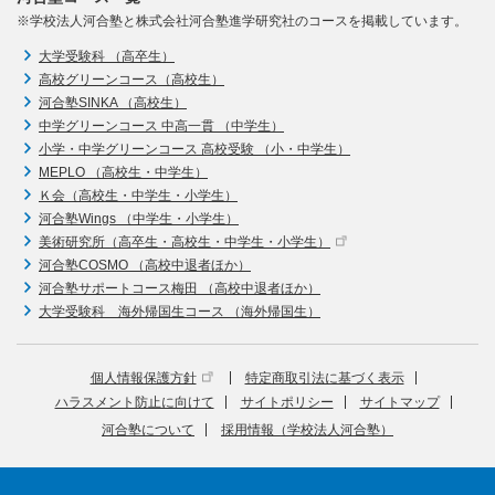
※学校法人河合塾と株式会社河合塾進学研究社のコースを掲載しています。
大学受験科 （高卒生）
高校グリーンコース（高校生）
河合塾SINKA （高校生）
中学グリーンコース 中高一貫 （中学生）
小学・中学グリーンコース 高校受験 （小・中学生）
MEPLO （高校生・中学生）
Ｋ会（高校生・中学生・小学生）
河合塾Wings （中学生・小学生）
美術研究所（高卒生・高校生・中学生・小学生）
河合塾COSMO （高校中退者ほか）
河合塾サポートコース梅田 （高校中退者ほか）
大学受験科 海外帰国生コース （海外帰国生）
個人情報保護方針
特定商取引法に基づく表示
ハラスメント防止に向けて
サイトポリシー
サイトマップ
河合塾について
採用情報（学校法人河合塾）