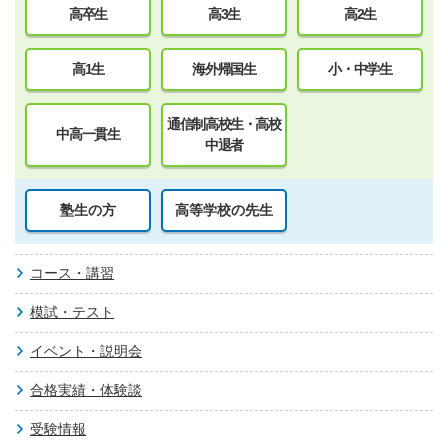
高卒生
高3生
高2生
高1生
海外帰国生
小・中学生
通信制高校生・高校
中高一貫生
中退者
塾生の方
高等学校の先生
コース・講習
模試・テスト
イベント・説明会
合格実績・体験談
受験情報